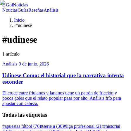
G
GolNoticias
Noticias
Guías
Reseñas
Análisis
Inicio
›
#udinese
#
udinese
1
artículo
Análisis
·
9 de junio, 2026
Udinese-Como: el historial que la narrativa intenta
esconder
El cruce entre friulanos y larianos tiene un patrón de fricción y
pocos goles que el relato popular pasa por alto. Análisis frío para
apostar con cabeza.
Todas las etiquetas
#
apuestas fútbol
(
76
)
#
serie a
(
36
)
#
liga profesional
(
21
)
#
historial