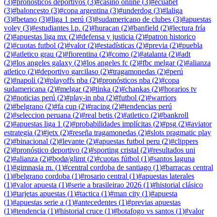
(
3
)
#
pronósticos deportivos
(
3
)
#
casino online
(
3
)
#
ecuabet
(
3
)
#
baloncesto
(
3
)
#
copa argentina
(
3
)
#
underdog
(
3
)
#
laliga
(
3
)
#
betano
(
3
)
#
liga 1 perú
(
3
)
#
sudamericano de clubes
(
3
)
#
apuestas
voley
(
3
)
#
estudiantes l.p.
(
2
)
#
huracan
(
2
)
#
banfield
(
2
)
#
lectura fría
(
2
)
#
apuestas liga mx
(
2
)
#
defensa y justicia
(
2
)
#
patron historico
(
2
)
#
cuotas futbol
(
2
)
#
valor
(
2
)
#
estadísticas
(
2
)
#
previa
(
2
)
#
puebla
(
2
)
#
atletico grau
(
2
)
#
fiorentina
(
2
)
#
como
(
2
)
#
atalanta
(
2
)
#
adt
(
2
)
#
los angeles galaxy
(
2
)
#
los angeles fc
(
2
)
#
fbc melgar
(
2
)
#
alianza
atletico
(
2
)
#
deportivo garcilaso
(
2
)
#
tragamonedas
(
2
)
#
perú
(
2
)
#
napoli
(
2
)
#
playoffs nba
(
2
)
#
pronósticos nba
(
2
)
#
copa
sudamericana
(
2
)
#
melgar
(
2
)
#
tinka
(
2
)
#
chankas
(
2
)
#
horarios tv
(
2
)
#
noticias perú
(
2
)
#
play-in nba
(
2
)
#
futbol
(
2
)
#
warriors
(
2
)
#
belgrano
(
2
)
#
fa cup
(
2
)
#
racing
(
2
)
#
tendencias perú
(
2
)
#
seleccion peruana
(
2
)
#
real betis
(
2
)
#
atletico
(
2
)
#
bankroll
(
2
)
#
apuestas liga 1
(
2
)
#
probabilidades implícitas
(
2
)
#
psg
(
2
)
#
aviator
estrategia
(
2
)
#
jetx
(
2
)
#
reseña tragamonedas
(
2
)
#
slots pragmatic play
(
2
)
#
binacional
(
2
)
#
levante
(
2
)
#
apuestas futbol peru
(
2
)
#
clippers
(
2
)
#
pronóstico deportivo
(
2
)
#
sporting cristal
(
2
)
#
resultados uni
(
2
)
#
alianza
(
2
)
#
bodø/glimt
(
2
)
#
cuotas fútbol
(
1
)
#
santos laguna
(
1
)
#
gimnasia m.
(
1
)
#
central cordoba de santiago
(
1
)
#
barracas central
(
1
)
#
belgrano cordoba
(
1
)
#
rosario central
(
1
)
#
apuestas laterales
(
1
)
#
valor apuesta
(
1
)
#
serie a brasileirao 2026
(
1
)
#
historial clásico
(
1
)
#
tarjetas apuestas
(
1
)
#
tactica
(
1
)
#
man city
(
1
)
#
apuesta
(
1
)
#
apuestas serie a
(
1
)
#
antecedentes
(
1
)
#
previas apuestas
(
1
)
#
tendencia
(
1
)
#
historial cruce
(
1
)
#
botafogo vs santos
(
1
)
#
valor