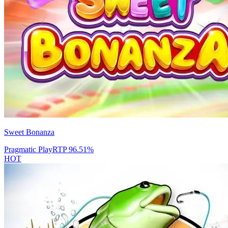
Sweet Bonanza
Pragmatic Play
RTP
96.51
%
HOT