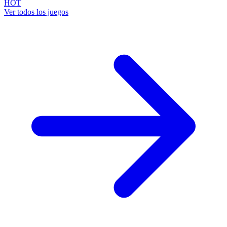
HOT
Ver todos los juegos