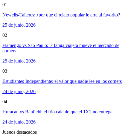
01
Newells-Talleres: ¿por qué el relato popular le erra al favorito?
25 de junio, 2026
02
Flamengo vs Sao Paulo: la fatiga viajera mueve el mercado de
corners
25 de junio, 2026
03
Estudiantes-Independiente: el valor que nadie lee en los corners
24 de junio, 2026
04
Huracán vs Banfield: el frío cálculo que el 1X2 no entrega
24 de junio, 2026
Juegos destacados