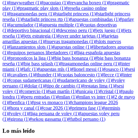
(
1
)
#
mayweather
(
1
)
#
pacquiao
(
1
)
#
revancha boxeo
(
1
)
#
pragmatic
play
(
1
)
#
pragmatic play slots
(
1
)
#
reseña casino online
(
1
)
#
tragamonedas peru
(
1
)
#
starlight princess
(
1
)
#
starlight princess
reseña
(
1
)
#
starlight princess rtp
(
1
)
#
apuestas combinadas
(
1
)
#
parlay
(
1
)
#
acumulador
(
1
)
#
apuesta multiple
(
1
)
#
cuotas deportivas
(
1
)
#
deportivo binacional
(
1
)
#
descenso peru
(
1
)
#
jetx juego
(
1
)
#
jetx
reseña
(
1
)
#
jetx estrategia
(
1
)
#
over under tarjetas
(
1
)
#
tarjetas
amarillas apuestas
(
1
)
#
nuevas tragamonedas
(
1
)
#
slots nuevos
(
1
)
#
lanzamientos slots
(
1
)
#
apuestas online
(
1
)
#
libertadores apuestas
(
1
)
#
equipos peruanos libertadores
(
1
)
#
liga española apuestas
(
1
)
#
pronosticos la liga
(
1
)
#
big bass bonanza
(
1
)
#
big bass bonanza
reseña
(
1
)
#
big bass splash
(
1
)
#
tragamonedas online peru
(
1
)
#
inter
miami
(
1
)
#
lafc
(
1
)
#
apuestas mls
(
1
)
#
lionel messi
(
1
)
#
osasco
(
1
)
#
sesi
(
1
)
#
cavaliers
(
1
)
#
thunder
(
1
)
#
cuotas baloncesto
(
1
)
#
lecce
(
1
)
#
inter
(
1
)
#
copas sudamericanas
(
1
)
#
sudamericano de voley
(
1
)
#
voley
peruano
(
1
)
#
dolar
(
1
)
#
tipo de cambio
(
1
)
#
regatas lima
(
1
)
#
sesi
voley
(
1
)
#
comercio
(
1
)
#
san martín
(
1
)
#
unicaja
(
1
)
#
cristal
(
1
)
#
paulo
londra
(
1
)
#
peru entradas
(
1
)
#
milan
(
1
)
#
milan vs inter
(
1
)
#
2 de mayo
(
1
)
#
benfica
(
1
)
#
psg vs monaco
(
1
)
#
champions league 2026
(
1
)
#
hora y canal
(
1
)
#
coar 2026
(
1
)
#
primera fase
(
1
)
#
geminis
(
1
)
#
voley
(
1
)
#
liga peruana de voley
(
1
)
#
apuestas voley peru
(
1
)
#
girona
(
1
)
#
sekou gassama
(
1
)
#
futbol peruano
(
1
)
Lo más leído