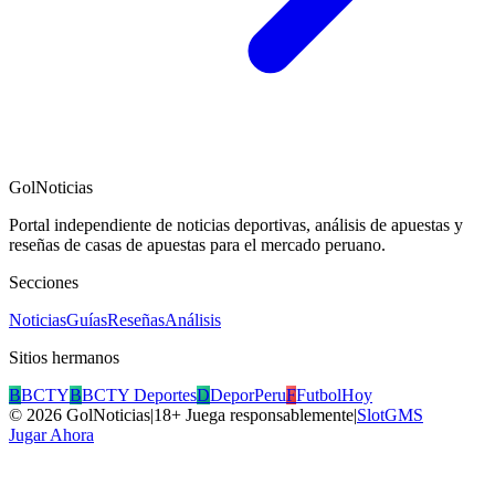
GolNoticias
Portal independiente de noticias deportivas, análisis de apuestas y
reseñas de casas de apuestas para el mercado peruano.
Secciones
Noticias
Guías
Reseñas
Análisis
Sitios hermanos
B
BCTY
B
BCTY Deportes
D
DeporPeru
F
FutbolHoy
©
2026
GolNoticias
|
18+ Juega responsablemente
|
SlotGMS
Jugar Ahora