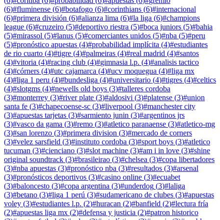
(
6
)
#
coritiba
(
6
)
#
probabilidad
(
6
)
#
apuestas
(
6
)
#
gremio
(
6
)
#
fluminense
(
6
)
#
botafogo
(
6
)
#
corinthians
(
6
)
#
internacional
(
6
)
#
primera división
(
6
)
#
alianza lima
(
6
)
#
la liga
(
6
)
#
champions
league
(
6
)
#
cruzeiro
(
5
)
#
deportivo riestra
(
5
)
#
boca juniors
(
5
)
#
bahia
(
5
)
#
mirassol
(
5
)
#
lanus
(
5
)
#
comerciantes unidos
(
5
)
#
nba
(
5
)
#
peru
(
5
)
#
pronóstico apuestas
(
4
)
#
probabilidad implícita
(
4
)
#
estudiantes
de rio cuarto
(
4
)
#
tigre
(
4
)
#
palmeiras
(
4
)
#
real madrid
(
4
)
#
santos
(
4
)
#
vitoria
(
4
)
#
racing club
(
4
)
#
gimnasia l.p.
(
4
)
#
analisis tactico
(
4
)
#
córners
(
4
)
#
utc cajamarca
(
4
)
#
ucv moquegua
(
4
)
#
liga mx
(
4
)
#
liga 1 peru
(
4
)
#
bundesliga
(
4
)
#
universitario
(
4
)
#
tigres
(
4
)
#
celtics
(
4
)
#
slotgms
(
4
)
#
newells old boys
(
3
)
#
talleres cordoba
(
3
)
#
monterrey
(
3
)
#
river plate
(
3
)
#
aldosivi
(
3
)
#
platense
(
3
)
#
union
santa fe
(
3
)
#
chapecoense-sc
(
3
)
#
liverpool
(
3
)
#
manchester city
(
3
)
#
apuestas tarjetas
(
3
)
#
sarmiento junin
(
3
)
#
argentinos jrs
(
3
)
#
vasco da gama
(
3
)
#
remo
(
3
)
#
atletico paranaense
(
3
)
#
atletico-mg
(
3
)
#
san lorenzo
(
3
)
#
primera division
(
3
)
#
mercado de corners
(
3
)
#
velez sarsfield
(
3
)
#
instituto cordoba
(
3
)
#
sport boys
(
3
)
#
atletico
tucuman
(
3
)
#
cienciano
(
3
)
#
slot machine
(
3
)
#
am i in love
(
3
)
#
shine
original soundtrack
(
3
)
#
brasileirao
(
3
)
#
chelsea
(
3
)
#
copa libertadores
(
3
)
#
nba apuestas
(
3
)
#
pronóstico nba
(
3
)
#
resultados
(
3
)
#
arsenal
(
3
)
#
pronósticos deportivos
(
3
)
#
casino online
(
3
)
#
ecuabet
(
3
)
#
baloncesto
(
3
)
#
copa argentina
(
3
)
#
underdog
(
3
)
#
laliga
(
3
)
#
betano
(
3
)
#
liga 1 perú
(
3
)
#
sudamericano de clubes
(
3
)
#
apuestas
voley
(
3
)
#
estudiantes l.p.
(
2
)
#
huracan
(
2
)
#
banfield
(
2
)
#
lectura fría
(
2
)
#
apuestas liga mx
(
2
)
#
defensa y justicia
(
2
)
#
patron historico