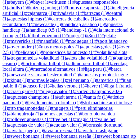
(
1
)
#
bayern
(
1
)
#
bayer leverkusen
(
1
)
#
apuestas responsables
(
1
)
#
bulls
(
1
)
#
kaizen gaming
(
1
)
#
bonos de apuestas
(
1
)
#
inteligencia
artificial
(
1
)
#
cajamarca
(
1
)
#
rivadavia
(
1
)
#
barracas
(
1
)
#
central
(
1
)
#
apuestas hípicas
(
1
)
#
carreras de caballos
(
1
)
#
mercados
secundarios
(
1
)
#
newcastle
(
1
)
#
handicap asiatico
(
1
)
#
apuestas
handicap
(
1
)
#
handicap 0.5
(
1
)
#
handicap -1
(
1
)
#
día internacional de
la mujer
(
1
)
#
fútbol femenino
(
1
)
#
mujer
(
1
)
#
8m
(
1
)
#
getafe
(
1
)
#
mavericks
(
1
)
#
mansfield
(
1
)
#
moquegua
(
1
)
#
sport huancayo
(
1
)
#
over under
(
1
)
#
mas menos goles
(
1
)
#
apuestas goles
(
1
)
#
over
2.5
(
1
)
#
pelicans
(
1
)
#
pronosticos baloncesto
(
1
)
#
volatilidad slots
(
1
)
#
tragamonedas volatilidad
(
1
)
#
slots alta volatilidad
(
1
)
#
bankroll
casino
(
1
)
#
factor altura futbol
(
1
)
#
altitud peru futbol
(
1
)
#
ventaja
local altura
(
1
)
#
mercados alternativos
(
1
)
#
liga peru
(
1
)
#
barca
(
1
)
#
newcastle vs manchester united
(
1
)
#
apuestas premier league
(
1
)
#
kings
(
1
)
#
normas legales
(
1
)
#
el peruano
(
1
)
#
america
(
1
)
#
juan
pablo ii
(
1
)
#
cusco fc
(
1
)
#
hellas verona
(
1
)
#
havre
(
1
)
#
liga 1 francia
(
1
)
#
crash game
(
1
)
#
juego aviator
(
1
)
#
sorteo champions 2026
(
1
)
#
apuestas champions
(
1
)
#
adt tarma
(
1
)
#
santa fe
(
1
)
#
atletico
nacional
(
1
)
#
liga femenina colombia
(
1
)
#
slot machine am i in love
(
1
)
#
rtp tragamonedas
(
1
)
#
nuggets
(
1
)
#
peru eliminatorias
(
1
)
#
blanquirroja
(
1
)
#
bonos apuestas
(
1
)
#
bono bienvenida
(
1
)
#
rollover apuestas
(
1
)
#
free bet
(
1
)
#
magic
(
1
)
#
value bet
(
1
)
#
apuestas de valor
(
1
)
#
cuotas valor
(
1
)
#
borussia dortmund
(
1
)
#
aviator juego
(
1
)
#
aviator reseña
(
1
)
#
aviator crash game
(
1
)
#
sweet bonanza
(
1
)
#
sweet bonanza reseña
(
1
)
#
sweet bonanza rtp