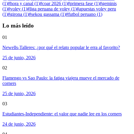
(
1
)
#
hora y canal
(
1
)
#
coar 2026
(
1
)
#
primera fase
(
1
)
#
geminis
(
1
)
#
voley
(
1
)
#
liga peruana de voley
(
1
)
#
apuestas voley peru
(
1
)
#
girona
(
1
)
#
sekou gassama
(
1
)
#
futbol peruano
(
1
)
Lo más leído
01
Newells-Talleres: ¿por qué el relato popular le erra al favorito?
25 de junio, 2026
02
Flamengo vs Sao Paulo: la fatiga viajera mueve el mercado de
corners
25 de junio, 2026
03
Estudiantes-Independiente: el valor que nadie lee en los corners
24 de junio, 2026