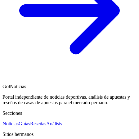
GolNoticias
Portal independiente de noticias deportivas, análisis de apuestas y
reseñas de casas de apuestas para el mercado peruano.
Secciones
Noticias
Guías
Reseñas
Análisis
Sitios hermanos