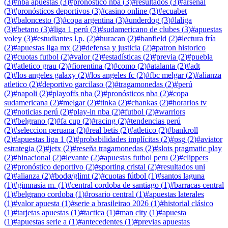
(
3
)
#
nba apuestas
(
3
)
#
pronóstico nba
(
3
)
#
resultados
(
3
)
#
arsenal
(
3
)
#
pronósticos deportivos
(
3
)
#
casino online
(
3
)
#
ecuabet
(
3
)
#
baloncesto
(
3
)
#
copa argentina
(
3
)
#
underdog
(
3
)
#
laliga
(
3
)
#
betano
(
3
)
#
liga 1 perú
(
3
)
#
sudamericano de clubes
(
3
)
#
apuestas
voley
(
3
)
#
estudiantes l.p.
(
2
)
#
huracan
(
2
)
#
banfield
(
2
)
#
lectura fría
(
2
)
#
apuestas liga mx
(
2
)
#
defensa y justicia
(
2
)
#
patron historico
(
2
)
#
cuotas futbol
(
2
)
#
valor
(
2
)
#
estadísticas
(
2
)
#
previa
(
2
)
#
puebla
(
2
)
#
atletico grau
(
2
)
#
fiorentina
(
2
)
#
como
(
2
)
#
atalanta
(
2
)
#
adt
(
2
)
#
los angeles galaxy
(
2
)
#
los angeles fc
(
2
)
#
fbc melgar
(
2
)
#
alianza
atletico
(
2
)
#
deportivo garcilaso
(
2
)
#
tragamonedas
(
2
)
#
perú
(
2
)
#
napoli
(
2
)
#
playoffs nba
(
2
)
#
pronósticos nba
(
2
)
#
copa
sudamericana
(
2
)
#
melgar
(
2
)
#
tinka
(
2
)
#
chankas
(
2
)
#
horarios tv
(
2
)
#
noticias perú
(
2
)
#
play-in nba
(
2
)
#
futbol
(
2
)
#
warriors
(
2
)
#
belgrano
(
2
)
#
fa cup
(
2
)
#
racing
(
2
)
#
tendencias perú
(
2
)
#
seleccion peruana
(
2
)
#
real betis
(
2
)
#
atletico
(
2
)
#
bankroll
(
2
)
#
apuestas liga 1
(
2
)
#
probabilidades implícitas
(
2
)
#
psg
(
2
)
#
aviator
estrategia
(
2
)
#
jetx
(
2
)
#
reseña tragamonedas
(
2
)
#
slots pragmatic play
(
2
)
#
binacional
(
2
)
#
levante
(
2
)
#
apuestas futbol peru
(
2
)
#
clippers
(
2
)
#
pronóstico deportivo
(
2
)
#
sporting cristal
(
2
)
#
resultados uni
(
2
)
#
alianza
(
2
)
#
bodø/glimt
(
2
)
#
cuotas fútbol
(
1
)
#
santos laguna
(
1
)
#
gimnasia m.
(
1
)
#
central cordoba de santiago
(
1
)
#
barracas central
(
1
)
#
belgrano cordoba
(
1
)
#
rosario central
(
1
)
#
apuestas laterales
(
1
)
#
valor apuesta
(
1
)
#
serie a brasileirao 2026
(
1
)
#
historial clásico
(
1
)
#
tarjetas apuestas
(
1
)
#
tactica
(
1
)
#
man city
(
1
)
#
apuesta
(
1
)
#
apuestas serie a
(
1
)
#
antecedentes
(
1
)
#
previas apuestas