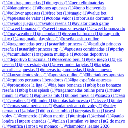
(
1
)
#
rtp tragamonedas
(
1
)
#
nuggets
(
1
)
#
peru eliminatorias
(
1
)
#
blanquirroja
(
1
)
#
bonos apuestas
(
1
)
#
bono bienvenida
(
1
)
#
rollover apuestas
(
1
)
#
free bet
(
1
)
#
magic
(
1
)
#
value bet
(
1
)
#
apuestas de valor
(
1
)
#
cuotas valor
(
1
)
#
borussia dortmund
(
1
)
#
aviator juego
(
1
)
#
aviator reseña
(
1
)
#
aviator crash game
(
1
)
#
sweet bonanza
(
1
)
#
sweet bonanza reseña
(
1
)
#
sweet bonanza rtp
(
1
)
#
mayweather
(
1
)
#
pacquiao
(
1
)
#
revancha boxeo
(
1
)
#
pragmatic
play
(
1
)
#
pragmatic play slots
(
1
)
#
reseña casino online
(
1
)
#
tragamonedas peru
(
1
)
#
starlight princess
(
1
)
#
starlight princess
reseña
(
1
)
#
starlight princess rtp
(
1
)
#
apuestas combinadas
(
1
)
#
parlay
(
1
)
#
acumulador
(
1
)
#
apuesta multiple
(
1
)
#
cuotas deportivas
(
1
)
#
deportivo binacional
(
1
)
#
descenso peru
(
1
)
#
jetx juego
(
1
)
#
jetx
reseña
(
1
)
#
jetx estrategia
(
1
)
#
over under tarjetas
(
1
)
#
tarjetas
amarillas apuestas
(
1
)
#
nuevas tragamonedas
(
1
)
#
slots nuevos
(
1
)
#
lanzamientos slots
(
1
)
#
apuestas online
(
1
)
#
libertadores apuestas
(
1
)
#
equipos peruanos libertadores
(
1
)
#
liga española apuestas
(
1
)
#
pronosticos la liga
(
1
)
#
big bass bonanza
(
1
)
#
big bass bonanza
reseña
(
1
)
#
big bass splash
(
1
)
#
tragamonedas online peru
(
1
)
#
inter
miami
(
1
)
#
lafc
(
1
)
#
apuestas mls
(
1
)
#
lionel messi
(
1
)
#
osasco
(
1
)
#
sesi
(
1
)
#
cavaliers
(
1
)
#
thunder
(
1
)
#
cuotas baloncesto
(
1
)
#
lecce
(
1
)
#
inter
(
1
)
#
copas sudamericanas
(
1
)
#
sudamericano de voley
(
1
)
#
voley
peruano
(
1
)
#
dolar
(
1
)
#
tipo de cambio
(
1
)
#
regatas lima
(
1
)
#
sesi
voley
(
1
)
#
comercio
(
1
)
#
san martín
(
1
)
#
unicaja
(
1
)
#
cristal
(
1
)
#
paulo
londra
(
1
)
#
peru entradas
(
1
)
#
milan
(
1
)
#
milan vs inter
(
1
)
#
2 de mayo
(
1
)
#
benfica
(
1
)
#
psg vs monaco
(
1
)
#
champions league 2026