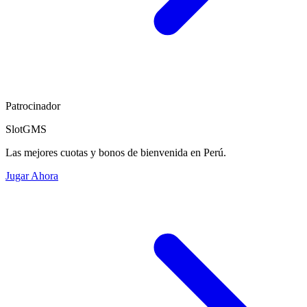
Patrocinador
SlotGMS
Las mejores cuotas y bonos de bienvenida en Perú.
Jugar Ahora