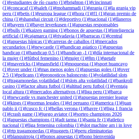
(
1
)
#
estudiantes de río cuarto
(
1
)
#
brighton
(
1
)
#
cincinnati
(
1
)
#
concacaf
(
1
)
#
saleh
(
1
)
#
mohammadi
(
1
)
#
granja
(
1
)
#
la granja vip
peru
(
1
)
#
betis
(
1
)
#
europa league
(
1
)
#
hora
(
1
)
#
f1
(
1
)
#
gran premio de
china
(
1
)
#
shanghai circuit
(
1
)
#
deportivo
(
1
)
#
nacional
(
1
)
#
llaneros
(
1
)
#
bayern
(
1
)
#
bayer leverkusen
(
1
)
#
apuestas responsables
(
1
)
#
bulls
(
1
)
#
kaizen gaming
(
1
)
#
bonos de apuestas
(
1
)
#
inteligencia
artificial
(
1
)
#
cajamarca
(
1
)
#
rivadavia
(
1
)
#
barracas
(
1
)
#
central
(
1
)
#
apuestas hípicas
(
1
)
#
carreras de caballos
(
1
)
#
mercados
secundarios
(
1
)
#
newcastle
(
1
)
#
handicap asiatico
(
1
)
#
apuestas
handicap
(
1
)
#
handicap 0.5
(
1
)
#
handicap -1
(
1
)
#
día internacional de
la mujer
(
1
)
#
fútbol femenino
(
1
)
#
mujer
(
1
)
#
8m
(
1
)
#
getafe
(
1
)
#
mavericks
(
1
)
#
mansfield
(
1
)
#
moquegua
(
1
)
#
sport huancayo
(
1
)
#
over under
(
1
)
#
mas menos goles
(
1
)
#
apuestas goles
(
1
)
#
over
2.5
(
1
)
#
pelicans
(
1
)
#
pronosticos baloncesto
(
1
)
#
volatilidad slots
(
1
)
#
tragamonedas volatilidad
(
1
)
#
slots alta volatilidad
(
1
)
#
bankroll
casino
(
1
)
#
factor altura futbol
(
1
)
#
altitud peru futbol
(
1
)
#
ventaja
local altura
(
1
)
#
mercados alternativos
(
1
)
#
liga peru
(
1
)
#
barca
(
1
)
#
newcastle vs manchester united
(
1
)
#
apuestas premier league
(
1
)
#
kings
(
1
)
#
normas legales
(
1
)
#
el peruano
(
1
)
#
america
(
1
)
#
juan
pablo ii
(
1
)
#
cusco fc
(
1
)
#
hellas verona
(
1
)
#
havre
(
1
)
#
liga 1 francia
(
1
)
#
crash game
(
1
)
#
juego aviator
(
1
)
#
sorteo champions 2026
(
1
)
#
apuestas champions
(
1
)
#
adt tarma
(
1
)
#
santa fe
(
1
)
#
atletico
nacional
(
1
)
#
liga femenina colombia
(
1
)
#
slot machine am i in love
(
1
)
#
rtp tragamonedas
(
1
)
#
nuggets
(
1
)
#
peru eliminatorias
(
1
)
#
blanquirroja
(
1
)
#
bonos apuestas
(
1
)
#
bono bienvenida