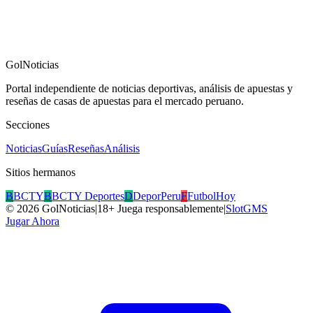
GolNoticias
Portal independiente de noticias deportivas, análisis de apuestas y
reseñas de casas de apuestas para el mercado peruano.
Secciones
Noticias
Guías
Reseñas
Análisis
Sitios hermanos
B
BCTY
B
BCTY Deportes
D
DeporPeru
F
FutbolHoy
©
2026
GolNoticias
|
18+ Juega responsablemente
|
SlotGMS
Jugar Ahora