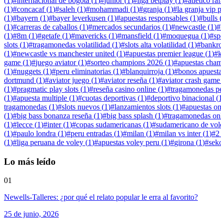
(
1
)
#
internacional de bogota
(
1
)
#
junior
(
1
)
#
liga betplay
(
1
)
#
atletico ra
(
1
)
#
concacaf
(
1
)
#
saleh
(
1
)
#
mohammadi
(
1
)
#
granja
(
1
)
#
la granja vip 
(
1
)
#
bayern
(
1
)
#
bayer leverkusen
(
1
)
#
apuestas responsables
(
1
)
#
bulls
(
1
)
#
carreras de caballos
(
1
)
#
mercados secundarios
(
1
)
#
newcastle
(
1
)
#
(
1
)
#
8m
(
1
)
#
getafe
(
1
)
#
mavericks
(
1
)
#
mansfield
(
1
)
#
moquegua
(
1
)
#
sp
slots
(
1
)
#
tragamonedas volatilidad
(
1
)
#
slots alta volatilidad
(
1
)
#
bankro
(
1
)
#
newcastle vs manchester united
(
1
)
#
apuestas premier league
(
1
)
#
game
(
1
)
#
juego aviator
(
1
)
#
sorteo champions 2026
(
1
)
#
apuestas cha
(
1
)
#
nuggets
(
1
)
#
peru eliminatorias
(
1
)
#
blanquirroja
(
1
)
#
bonos apuest
dortmund
(
1
)
#
aviator juego
(
1
)
#
aviator reseña
(
1
)
#
aviator crash game
(
1
)
#
pragmatic play slots
(
1
)
#
reseña casino online
(
1
)
#
tragamonedas p
(
1
)
#
apuesta multiple
(
1
)
#
cuotas deportivas
(
1
)
#
deportivo binacional
(
tragamonedas
(
1
)
#
slots nuevos
(
1
)
#
lanzamientos slots
(
1
)
#
apuestas on
(
1
)
#
big bass bonanza reseña
(
1
)
#
big bass splash
(
1
)
#
tragamonedas onl
(
1
)
#
lecce
(
1
)
#
inter
(
1
)
#
copas sudamericanas
(
1
)
#
sudamericano de vol
(
1
)
#
paulo londra
(
1
)
#
peru entradas
(
1
)
#
milan
(
1
)
#
milan vs inter
(
1
)
#
2
(
1
)
#
liga peruana de voley
(
1
)
#
apuestas voley peru
(
1
)
#
girona
(
1
)
#
sek
Lo más leído
01
Newells-Talleres: ¿por qué el relato popular le erra al favorito?
25 de junio, 2026