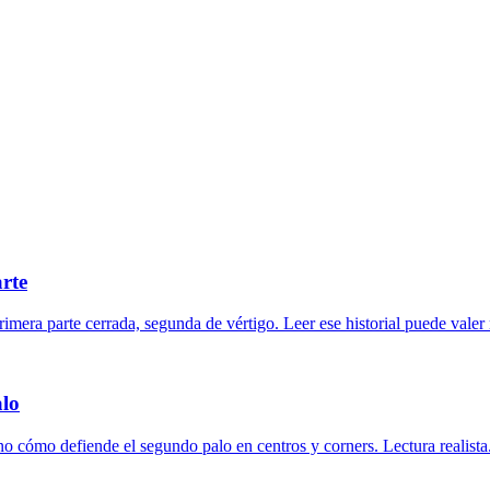
rte
rimera parte cerrada, segunda de vértigo. Leer ese historial puede valer
alo
no cómo defiende el segundo palo en centros y corners. Lectura realista