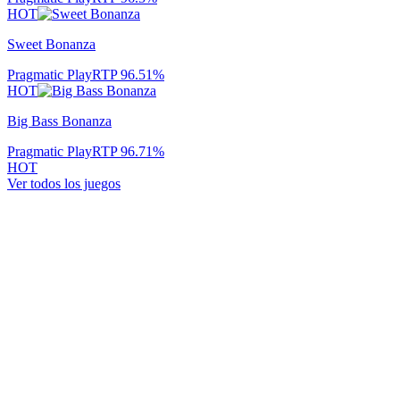
HOT
Sweet Bonanza
Pragmatic Play
RTP
96.51
%
HOT
Big Bass Bonanza
Pragmatic Play
RTP
96.71
%
HOT
Ver todos los juegos