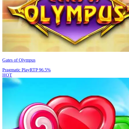
Gates of Olympus
Pragmatic Play
RTP
96.5
%
HOT