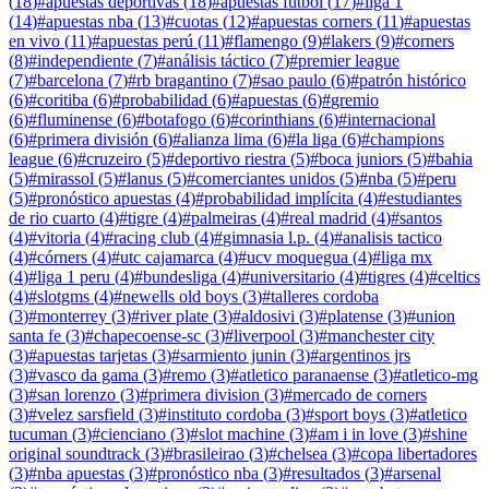
(
18
)
#
apuestas deportivas
(
18
)
#
apuestas futbol
(
17
)
#
liga 1
(
14
)
#
apuestas nba
(
13
)
#
cuotas
(
12
)
#
apuestas corners
(
11
)
#
apuestas
en vivo
(
11
)
#
apuestas perú
(
11
)
#
flamengo
(
9
)
#
lakers
(
9
)
#
corners
(
8
)
#
independiente
(
7
)
#
análisis táctico
(
7
)
#
premier league
(
7
)
#
barcelona
(
7
)
#
rb bragantino
(
7
)
#
sao paulo
(
6
)
#
patrón histórico
(
6
)
#
coritiba
(
6
)
#
probabilidad
(
6
)
#
apuestas
(
6
)
#
gremio
(
6
)
#
fluminense
(
6
)
#
botafogo
(
6
)
#
corinthians
(
6
)
#
internacional
(
6
)
#
primera división
(
6
)
#
alianza lima
(
6
)
#
la liga
(
6
)
#
champions
league
(
6
)
#
cruzeiro
(
5
)
#
deportivo riestra
(
5
)
#
boca juniors
(
5
)
#
bahia
(
5
)
#
mirassol
(
5
)
#
lanus
(
5
)
#
comerciantes unidos
(
5
)
#
nba
(
5
)
#
peru
(
5
)
#
pronóstico apuestas
(
4
)
#
probabilidad implícita
(
4
)
#
estudiantes
de rio cuarto
(
4
)
#
tigre
(
4
)
#
palmeiras
(
4
)
#
real madrid
(
4
)
#
santos
(
4
)
#
vitoria
(
4
)
#
racing club
(
4
)
#
gimnasia l.p.
(
4
)
#
analisis tactico
(
4
)
#
córners
(
4
)
#
utc cajamarca
(
4
)
#
ucv moquegua
(
4
)
#
liga mx
(
4
)
#
liga 1 peru
(
4
)
#
bundesliga
(
4
)
#
universitario
(
4
)
#
tigres
(
4
)
#
celtics
(
4
)
#
slotgms
(
4
)
#
newells old boys
(
3
)
#
talleres cordoba
(
3
)
#
monterrey
(
3
)
#
river plate
(
3
)
#
aldosivi
(
3
)
#
platense
(
3
)
#
union
santa fe
(
3
)
#
chapecoense-sc
(
3
)
#
liverpool
(
3
)
#
manchester city
(
3
)
#
apuestas tarjetas
(
3
)
#
sarmiento junin
(
3
)
#
argentinos jrs
(
3
)
#
vasco da gama
(
3
)
#
remo
(
3
)
#
atletico paranaense
(
3
)
#
atletico-mg
(
3
)
#
san lorenzo
(
3
)
#
primera division
(
3
)
#
mercado de corners
(
3
)
#
velez sarsfield
(
3
)
#
instituto cordoba
(
3
)
#
sport boys
(
3
)
#
atletico
tucuman
(
3
)
#
cienciano
(
3
)
#
slot machine
(
3
)
#
am i in love
(
3
)
#
shine
original soundtrack
(
3
)
#
brasileirao
(
3
)
#
chelsea
(
3
)
#
copa libertadores
(
3
)
#
nba apuestas
(
3
)
#
pronóstico nba
(
3
)
#
resultados
(
3
)
#
arsenal