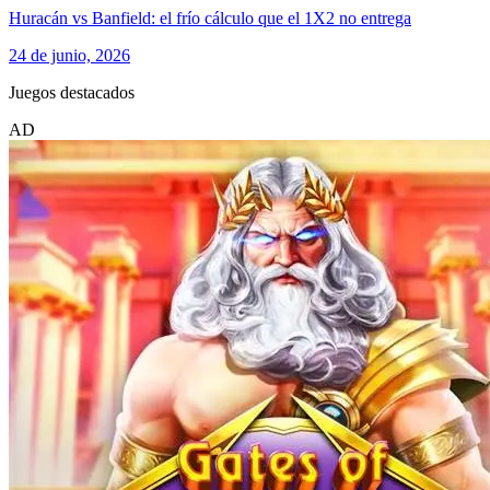
Huracán vs Banfield: el frío cálculo que el 1X2 no entrega
24 de junio, 2026
Juegos destacados
AD