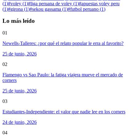
(
1
)
#
voley
(
1
)
#
liga peruana de voley
(
1
)
#
apuestas voley peru
(
1
)
#
girona
(
1
)
#
sekou gassama
(
1
)
#
futbol peruano
(
1
)
Lo más leído
01
Newells-Talleres: ¿por qué el relato popular le erra al favorito?
25 de junio, 2026
02
Flamengo vs Sao Paulo: la fatiga viajera mueve el mercado de
corners
25 de junio, 2026
03
Estudiantes-Independiente: el valor que nadie lee en los corners
24 de junio, 2026
04