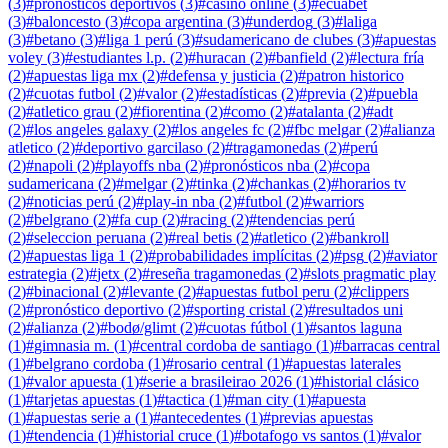
(
3
)
#
pronósticos deportivos
(
3
)
#
casino online
(
3
)
#
ecuabet
(
3
)
#
baloncesto
(
3
)
#
copa argentina
(
3
)
#
underdog
(
3
)
#
laliga
(
3
)
#
betano
(
3
)
#
liga 1 perú
(
3
)
#
sudamericano de clubes
(
3
)
#
apuestas
voley
(
3
)
#
estudiantes l.p.
(
2
)
#
huracan
(
2
)
#
banfield
(
2
)
#
lectura fría
(
2
)
#
apuestas liga mx
(
2
)
#
defensa y justicia
(
2
)
#
patron historico
(
2
)
#
cuotas futbol
(
2
)
#
valor
(
2
)
#
estadísticas
(
2
)
#
previa
(
2
)
#
puebla
(
2
)
#
atletico grau
(
2
)
#
fiorentina
(
2
)
#
como
(
2
)
#
atalanta
(
2
)
#
adt
(
2
)
#
los angeles galaxy
(
2
)
#
los angeles fc
(
2
)
#
fbc melgar
(
2
)
#
alianza
atletico
(
2
)
#
deportivo garcilaso
(
2
)
#
tragamonedas
(
2
)
#
perú
(
2
)
#
napoli
(
2
)
#
playoffs nba
(
2
)
#
pronósticos nba
(
2
)
#
copa
sudamericana
(
2
)
#
melgar
(
2
)
#
tinka
(
2
)
#
chankas
(
2
)
#
horarios tv
(
2
)
#
noticias perú
(
2
)
#
play-in nba
(
2
)
#
futbol
(
2
)
#
warriors
(
2
)
#
belgrano
(
2
)
#
fa cup
(
2
)
#
racing
(
2
)
#
tendencias perú
(
2
)
#
seleccion peruana
(
2
)
#
real betis
(
2
)
#
atletico
(
2
)
#
bankroll
(
2
)
#
apuestas liga 1
(
2
)
#
probabilidades implícitas
(
2
)
#
psg
(
2
)
#
aviator
estrategia
(
2
)
#
jetx
(
2
)
#
reseña tragamonedas
(
2
)
#
slots pragmatic play
(
2
)
#
binacional
(
2
)
#
levante
(
2
)
#
apuestas futbol peru
(
2
)
#
clippers
(
2
)
#
pronóstico deportivo
(
2
)
#
sporting cristal
(
2
)
#
resultados uni
(
2
)
#
alianza
(
2
)
#
bodø/glimt
(
2
)
#
cuotas fútbol
(
1
)
#
santos laguna
(
1
)
#
gimnasia m.
(
1
)
#
central cordoba de santiago
(
1
)
#
barracas central
(
1
)
#
belgrano cordoba
(
1
)
#
rosario central
(
1
)
#
apuestas laterales
(
1
)
#
valor apuesta
(
1
)
#
serie a brasileirao 2026
(
1
)
#
historial clásico
(
1
)
#
tarjetas apuestas
(
1
)
#
tactica
(
1
)
#
man city
(
1
)
#
apuesta
(
1
)
#
apuestas serie a
(
1
)
#
antecedentes
(
1
)
#
previas apuestas
(
1
)
#
tendencia
(
1
)
#
historial cruce
(
1
)
#
botafogo vs santos
(
1
)
#
valor