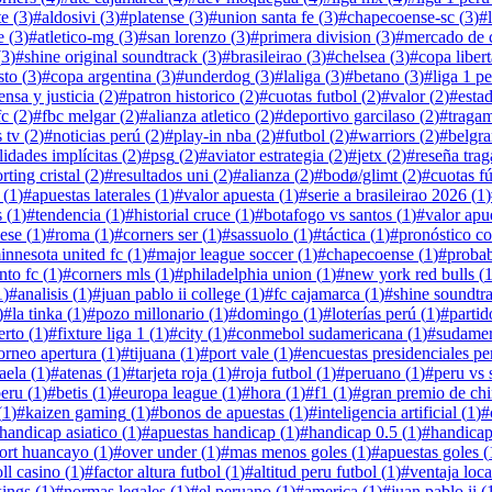
te
(
3
)
#
aldosivi
(
3
)
#
platense
(
3
)
#
union santa fe
(
3
)
#
chapecoense-sc
(
3
)
#
e
(
3
)
#
atletico-mg
(
3
)
#
san lorenzo
(
3
)
#
primera division
(
3
)
#
mercado de 
(
3
)
#
shine original soundtrack
(
3
)
#
brasileirao
(
3
)
#
chelsea
(
3
)
#
copa liber
sto
(
3
)
#
copa argentina
(
3
)
#
underdog
(
3
)
#
laliga
(
3
)
#
betano
(
3
)
#
liga 1 p
ensa y justicia
(
2
)
#
patron historico
(
2
)
#
cuotas futbol
(
2
)
#
valor
(
2
)
#
estad
fc
(
2
)
#
fbc melgar
(
2
)
#
alianza atletico
(
2
)
#
deportivo garcilaso
(
2
)
#
traga
 tv
(
2
)
#
noticias perú
(
2
)
#
play-in nba
(
2
)
#
futbol
(
2
)
#
warriors
(
2
)
#
belgr
lidades implícitas
(
2
)
#
psg
(
2
)
#
aviator estrategia
(
2
)
#
jetx
(
2
)
#
reseña tra
rting cristal
(
2
)
#
resultados uni
(
2
)
#
alianza
(
2
)
#
bodø/glimt
(
2
)
#
cuotas f
(
1
)
#
apuestas laterales
(
1
)
#
valor apuesta
(
1
)
#
serie a brasileirao 2026
(
1
)
s
(
1
)
#
tendencia
(
1
)
#
historial cruce
(
1
)
#
botafogo vs santos
(
1
)
#
valor apu
ese
(
1
)
#
roma
(
1
)
#
corners ser
(
1
)
#
sassuolo
(
1
)
#
táctica
(
1
)
#
pronóstico co
innesota united fc
(
1
)
#
major league soccer
(
1
)
#
chapecoense
(
1
)
#
probab
nto fc
(
1
)
#
corners mls
(
1
)
#
philadelphia union
(
1
)
#
new york red bulls
(
1
)
#
analisis
(
1
)
#
juan pablo ii college
(
1
)
#
fc cajamarca
(
1
)
#
shine soundtr
)
#
la tinka
(
1
)
#
pozo millonario
(
1
)
#
domingo
(
1
)
#
loterías perú
(
1
)
#
partid
erto
(
1
)
#
fixture liga 1
(
1
)
#
city
(
1
)
#
conmebol sudamericana
(
1
)
#
sudamer
orneo apertura
(
1
)
#
tijuana
(
1
)
#
port vale
(
1
)
#
encuestas presidenciales pe
faela
(
1
)
#
atenas
(
1
)
#
tarjeta roja
(
1
)
#
roja futbol
(
1
)
#
peruano
(
1
)
#
peru vs 
peru
(
1
)
#
betis
(
1
)
#
europa league
(
1
)
#
hora
(
1
)
#
f1
(
1
)
#
gran premio de ch
(
1
)
#
kaizen gaming
(
1
)
#
bonos de apuestas
(
1
)
#
inteligencia artificial
(
1
)
#
handicap asiatico
(
1
)
#
apuestas handicap
(
1
)
#
handicap 0.5
(
1
)
#
handicap
ort huancayo
(
1
)
#
over under
(
1
)
#
mas menos goles
(
1
)
#
apuestas goles
(
ll casino
(
1
)
#
factor altura futbol
(
1
)
#
altitud peru futbol
(
1
)
#
ventaja loca
kings
(
1
)
#
normas legales
(
1
)
#
el peruano
(
1
)
#
america
(
1
)
#
juan pablo ii
(