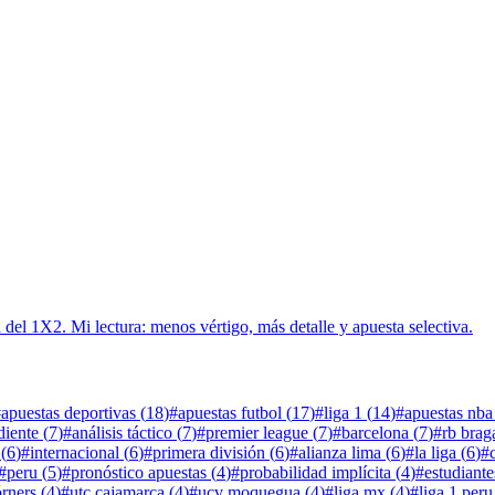
a del 1X2. Mi lectura: menos vértigo, más detalle y apuesta selectiva.
#
apuestas deportivas
(
18
)
#
apuestas futbol
(
17
)
#
liga 1
(
14
)
#
apuestas nba
diente
(
7
)
#
análisis táctico
(
7
)
#
premier league
(
7
)
#
barcelona
(
7
)
#
rb brag
(
6
)
#
internacional
(
6
)
#
primera división
(
6
)
#
alianza lima
(
6
)
#
la liga
(
6
)
#
#
peru
(
5
)
#
pronóstico apuestas
(
4
)
#
probabilidad implícita
(
4
)
#
estudiante
órners
(
4
)
#
utc cajamarca
(
4
)
#
ucv moquegua
(
4
)
#
liga mx
(
4
)
#
liga 1 peru