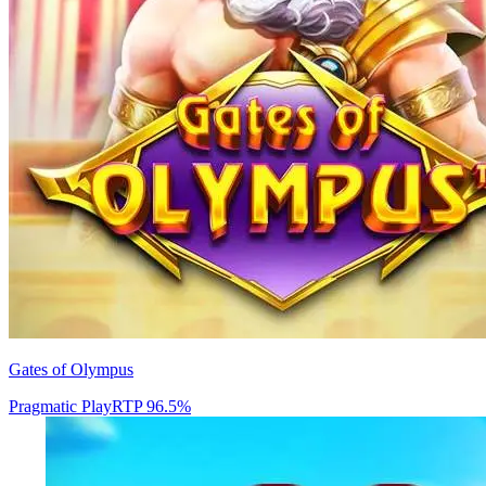
Gates of Olympus
Pragmatic Play
RTP
96.5
%