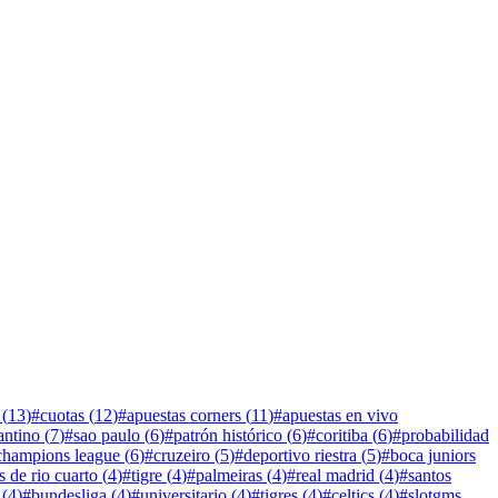
(
13
)
#
cuotas
(
12
)
#
apuestas corners
(
11
)
#
apuestas en vivo
antino
(
7
)
#
sao paulo
(
6
)
#
patrón histórico
(
6
)
#
coritiba
(
6
)
#
probabilidad
champions league
(
6
)
#
cruzeiro
(
5
)
#
deportivo riestra
(
5
)
#
boca juniors
s de rio cuarto
(
4
)
#
tigre
(
4
)
#
palmeiras
(
4
)
#
real madrid
(
4
)
#
santos
(
4
)
#
bundesliga
(
4
)
#
universitario
(
4
)
#
tigres
(
4
)
#
celtics
(
4
)
#
slotgms