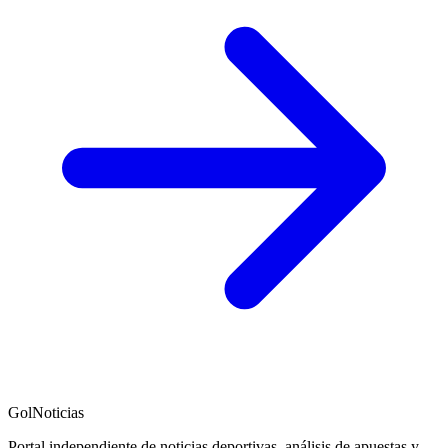
GolNoticias
Portal independiente de noticias deportivas, análisis de apuestas y