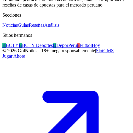
reseñas de casas de apuestas para el mercado peruano.
Secciones
Noticias
Guías
Reseñas
Análisis
Sitios hermanos
B
BCTY
B
BCTY Deportes
D
DeporPeru
F
FutbolHoy
©
2026
GolNoticias
|
18+ Juega responsablemente
|
SlotGMS
Jugar Ahora