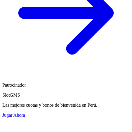
Patrocinador
SlotGMS
Las mejores cuotas y bonos de bienvenida en Perú.
Jugar Ahora