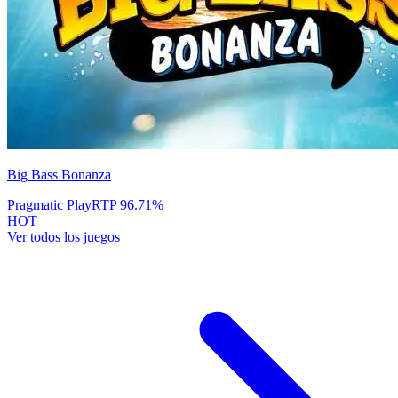
Big Bass Bonanza
Pragmatic Play
RTP
96.71
%
HOT
Ver todos los juegos