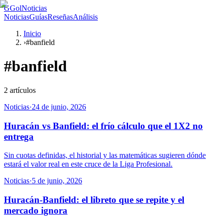
G
GolNoticias
Noticias
Guías
Reseñas
Análisis
Inicio
›
#banfield
#
banfield
2
artículos
Noticias
·
24 de junio, 2026
Huracán vs Banfield: el frío cálculo que el 1X2 no
entrega
Sin cuotas definidas, el historial y las matemáticas sugieren dónde
estará el valor real en este cruce de la Liga Profesional.
Noticias
·
5 de junio, 2026
Huracán-Banfield: el libreto que se repite y el
mercado ignora