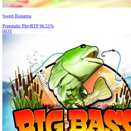
Sweet Bonanza
Pragmatic Play
RTP
96.51
%
HOT