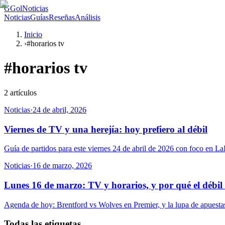
G
GolNoticias
Noticias
Guías
Reseñas
Análisis
Inicio
›
#horarios tv
#
horarios tv
2
artículos
Noticias
·
24 de abril, 2026
Viernes de TV y una herejía: hoy prefiero al débil
Guía de partidos para este viernes 24 de abril de 2026 con foco en La
Noticias
·
16 de marzo, 2026
Lunes 16 de marzo: TV y horarios, y por qué el débi
Agenda de hoy: Brentford vs Wolves en Premier, y la lupa de apuestas 
Todas las etiquetas