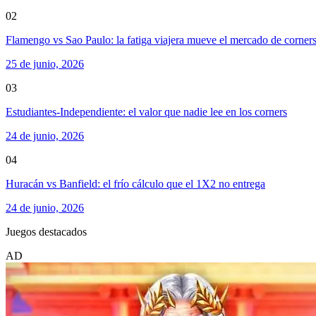
02
Flamengo vs Sao Paulo: la fatiga viajera mueve el mercado de corner
25 de junio, 2026
03
Estudiantes-Independiente: el valor que nadie lee en los corners
24 de junio, 2026
04
Huracán vs Banfield: el frío cálculo que el 1X2 no entrega
24 de junio, 2026
Juegos destacados
AD