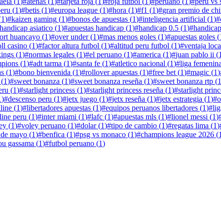
faela
(
1
)
#
atenas
(
1
)
#
tarjeta roja
(
1
)
#
roja futbol
(
1
)
#
peruano
(
1
)
#
peru vs 
peru
(
1
)
#
betis
(
1
)
#
europa league
(
1
)
#
hora
(
1
)
#
f1
(
1
)
#
gran premio de ch
(
1
)
#
kaizen gaming
(
1
)
#
bonos de apuestas
(
1
)
#
inteligencia artificial
(
1
)
#
handicap asiatico
(
1
)
#
apuestas handicap
(
1
)
#
handicap 0.5
(
1
)
#
handicap
ort huancayo
(
1
)
#
over under
(
1
)
#
mas menos goles
(
1
)
#
apuestas goles
(
ll casino
(
1
)
#
factor altura futbol
(
1
)
#
altitud peru futbol
(
1
)
#
ventaja loca
kings
(
1
)
#
normas legales
(
1
)
#
el peruano
(
1
)
#
america
(
1
)
#
juan pablo ii
(
mpions
(
1
)
#
adt tarma
(
1
)
#
santa fe
(
1
)
#
atletico nacional
(
1
)
#
liga femenin
as
(
1
)
#
bono bienvenida
(
1
)
#
rollover apuestas
(
1
)
#
free bet
(
1
)
#
magic
(
1
)
(
1
)
#
sweet bonanza
(
1
)
#
sweet bonanza reseña
(
1
)
#
sweet bonanza rtp
(
eru
(
1
)
#
starlight princess
(
1
)
#
starlight princess reseña
(
1
)
#
starlight princ
1
)
#
descenso peru
(
1
)
#
jetx juego
(
1
)
#
jetx reseña
(
1
)
#
jetx estrategia
(
1
)
#
o
line
(
1
)
#
libertadores apuestas
(
1
)
#
equipos peruanos libertadores
(
1
)
#
li
ine peru
(
1
)
#
inter miami
(
1
)
#
lafc
(
1
)
#
apuestas mls
(
1
)
#
lionel messi
(
1
)
ey
(
1
)
#
voley peruano
(
1
)
#
dolar
(
1
)
#
tipo de cambio
(
1
)
#
regatas lima
(
1
)
 de mayo
(
1
)
#
benfica
(
1
)
#
psg vs monaco
(
1
)
#
champions league 2026
(
ou gassama
(
1
)
#
futbol peruano
(
1
)