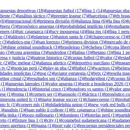
#
apuestas deportivas
(
18
)
#
apuestas futbol
(
17
)
#
liga 1
(
14
)
#
apuestas nba
diente
(
7
)
#
análisis táctico
(
7
)
#
premier league
(
7
)
#
barcelona
(
7
)
#
rb brag
(
6
)
#
internacional
(
6
)
#
primera división
(
6
)
#
alianza lima
(
6
)
#
la liga
(
6
)
#
#
peru
(
5
)
#
pronóstico apuestas
(
4
)
#
probabilidad implícita
(
4
)
#
estudiante
órners
(
4
)
#
utc cajamarca
(
4
)
#
ucv moquegua
(
4
)
#
liga mx
(
4
)
#
liga 1 peru
te
(
3
)
#
aldosivi
(
3
)
#
platense
(
3
)
#
union santa fe
(
3
)
#
chapecoense-sc
(
3
)
#
e
(
3
)
#
atletico-mg
(
3
)
#
san lorenzo
(
3
)
#
primera division
(
3
)
#
mercado de 
(
3
)
#
shine original soundtrack
(
3
)
#
brasileirao
(
3
)
#
chelsea
(
3
)
#
copa liber
sto
(
3
)
#
copa argentina
(
3
)
#
underdog
(
3
)
#
laliga
(
3
)
#
betano
(
3
)
#
liga 1 p
ensa y justicia
(
2
)
#
patron historico
(
2
)
#
cuotas futbol
(
2
)
#
valor
(
2
)
#
estad
fc
(
2
)
#
fbc melgar
(
2
)
#
alianza atletico
(
2
)
#
deportivo garcilaso
(
2
)
#
traga
 tv
(
2
)
#
noticias perú
(
2
)
#
play-in nba
(
2
)
#
futbol
(
2
)
#
warriors
(
2
)
#
belgr
lidades implícitas
(
2
)
#
psg
(
2
)
#
aviator estrategia
(
2
)
#
jetx
(
2
)
#
reseña tra
rting cristal
(
2
)
#
resultados uni
(
2
)
#
alianza
(
2
)
#
bodø/glimt
(
2
)
#
cuotas f
(
1
)
#
apuestas laterales
(
1
)
#
valor apuesta
(
1
)
#
serie a brasileirao 2026
(
1
)
s
(
1
)
#
tendencia
(
1
)
#
historial cruce
(
1
)
#
botafogo vs santos
(
1
)
#
valor apu
ese
(
1
)
#
roma
(
1
)
#
corners ser
(
1
)
#
sassuolo
(
1
)
#
táctica
(
1
)
#
pronóstico co
innesota united fc
(
1
)
#
major league soccer
(
1
)
#
chapecoense
(
1
)
#
probab
nto fc
(
1
)
#
corners mls
(
1
)
#
philadelphia union
(
1
)
#
new york red bulls
(
1
)
#
analisis
(
1
)
#
juan pablo ii college
(
1
)
#
fc cajamarca
(
1
)
#
shine soundtr
)
#
la tinka
(
1
)
#
pozo millonario
(
1
)
#
domingo
(
1
)
#
loterías perú
(
1
)
#
partid
erto
(
1
)
#
fixture liga 1
(
1
)
#
city
(
1
)
#
conmebol sudamericana
(
1
)
#
sudamer
orneo apertura
(
1
)
#
tijuana
(
1
)
#
port vale
(
1
)
#
encuestas presidenciales pe