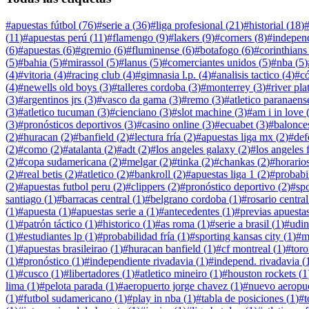
#
apuestas fútbol
(
76
)
#
serie a
(
36
)
#
liga profesional
(
21
)
#
historial
(
18
)
(
11
)
#
apuestas perú
(
11
)
#
flamengo
(
9
)
#
lakers
(
9
)
#
corners
(
8
)
#
indepen
(
6
)
#
apuestas
(
6
)
#
gremio
(
6
)
#
fluminense
(
6
)
#
botafogo
(
6
)
#
corinthians
(
5
)
#
bahia
(
5
)
#
mirassol
(
5
)
#
lanus
(
5
)
#
comerciantes unidos
(
5
)
#
nba
(
5
)
(
4
)
#
vitoria
(
4
)
#
racing club
(
4
)
#
gimnasia l.p.
(
4
)
#
analisis tactico
(
4
)
#
c
(
4
)
#
newells old boys
(
3
)
#
talleres cordoba
(
3
)
#
monterrey
(
3
)
#
river pla
(
3
)
#
argentinos jrs
(
3
)
#
vasco da gama
(
3
)
#
remo
(
3
)
#
atletico paranaens
(
3
)
#
atletico tucuman
(
3
)
#
cienciano
(
3
)
#
slot machine
(
3
)
#
am i in love
(
3
)
#
pronósticos deportivos
(
3
)
#
casino online
(
3
)
#
ecuabet
(
3
)
#
balonce
(
2
)
#
huracan
(
2
)
#
banfield
(
2
)
#
lectura fría
(
2
)
#
apuestas liga mx
(
2
)
#
def
(
2
)
#
como
(
2
)
#
atalanta
(
2
)
#
adt
(
2
)
#
los angeles galaxy
(
2
)
#
los angeles 
(
2
)
#
copa sudamericana
(
2
)
#
melgar
(
2
)
#
tinka
(
2
)
#
chankas
(
2
)
#
horarios
(
2
)
#
real betis
(
2
)
#
atletico
(
2
)
#
bankroll
(
2
)
#
apuestas liga 1
(
2
)
#
probabi
(
2
)
#
apuestas futbol peru
(
2
)
#
clippers
(
2
)
#
pronóstico deportivo
(
2
)
#
spo
santiago
(
1
)
#
barracas central
(
1
)
#
belgrano cordoba
(
1
)
#
rosario central
(
1
)
#
apuesta
(
1
)
#
apuestas serie a
(
1
)
#
antecedentes
(
1
)
#
previas apuesta
(
1
)
#
patrón táctico
(
1
)
#
historico
(
1
)
#
as roma
(
1
)
#
serie a brasil
(
1
)
#
udin
(
1
)
#
estudiantes lp
(
1
)
#
probabilidad fría
(
1
)
#
sporting kansas city
(
1
)
#
m
(
1
)
#
apuestas brasileirao
(
1
)
#
huracan banfield
(
1
)
#
cf montreal
(
1
)
#
toro
(
1
)
#
pronóstico
(
1
)
#
independiente rivadavia
(
1
)
#
independ. rivadavia
(
(
1
)
#
cusco
(
1
)
#
libertadores
(
1
)
#
atletico mineiro
(
1
)
#
houston rockets
(
1
lima
(
1
)
#
pelota parada
(
1
)
#
aeropuerto jorge chavez
(
1
)
#
nuevo aeropu
(
1
)
#
futbol sudamericano
(
1
)
#
play in nba
(
1
)
#
tabla de posiciones
(
1
)
#
t