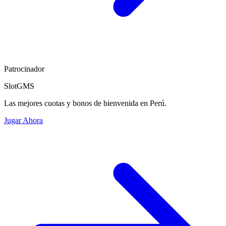
Patrocinador
SlotGMS
Las mejores cuotas y bonos de bienvenida en Perú.
Jugar Ahora