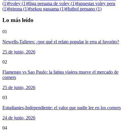
(
1
)
#
voley
(
1
)
#
liga peruana de voley
(
1
)
#
apuestas voley peru
(
1
)
#
girona
(
1
)
#
sekou gassama
(
1
)
#
futbol peruano
(
1
)
Lo más leído
01
Newells-Talleres: ¿por qué el relato popular le erra al favorito?
25 de junio, 2026
02
Flamengo vs Sao Paulo: la fatiga viajera mueve el mercado de
corners
25 de junio, 2026
03
Estudiantes-Independiente: el valor que nadie lee en los corners
24 de junio, 2026
04