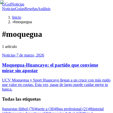
G
GolNoticias
Noticias
Guías
Reseñas
Análisis
Inicio
›
#moquegua
#
moquegua
1
artículo
Noticias
·
7 de marzo, 2026
Moquegua-Huancayo: el partido que conviene
mirar sin apostar
UCV Moquegua y Sport Huancayo llegan a un cruce con más ruido
que valor en cuotas. Esta vez, pasar de largo puede cuidar mejor tu
banca.
Todas las etiquetas
#
apuestas fútbol
(
76
)
#
serie a
(
36
)
#
liga profesional
(
21
)
#
historial