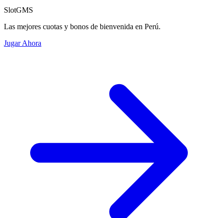
SlotGMS
Las mejores cuotas y bonos de bienvenida en Perú.
Jugar Ahora