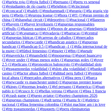
(
1
)
#
tarjeta roja
(
1
)
#
roja futbol
(
1
)
#
peruano
(
1
)
#
peru vs senegal
(
1
)
#
estudiantes de río cuarto
(
1
)
#
brighton
(
1
)
#
cincinnati
(
1
)
#
concacaf
(
1
)
#
saleh
(
1
)
#
mohammadi
(
1
)
#
granja
(
1
)
#
la granja vip
peru
(
1
)
#
betis
(
1
)
#
europa league
(
1
)
#
hora
(
1
)
#
f1
(
1
)
#
gran premio de
china
(
1
)
#
shanghai circuit
(
1
)
#
deportivo
(
1
)
#
nacional
(
1
)
#
llaneros
(
1
)
#
bayern
(
1
)
#
bayer leverkusen
(
1
)
#
apuestas responsables
(
1
)
#
bulls
(
1
)
#
kaizen gaming
(
1
)
#
bonos de apuestas
(
1
)
#
inteligencia
artificial
(
1
)
#
cajamarca
(
1
)
#
rivadavia
(
1
)
#
barracas
(
1
)
#
central
(
1
)
#
apuestas hípicas
(
1
)
#
carreras de caballos
(
1
)
#
mercados
secundarios
(
1
)
#
newcastle
(
1
)
#
handicap asiatico
(
1
)
#
apuestas
handicap
(
1
)
#
handicap 0.5
(
1
)
#
handicap -1
(
1
)
#
día internacional de
la mujer
(
1
)
#
fútbol femenino
(
1
)
#
mujer
(
1
)
#
8m
(
1
)
#
getafe
(
1
)
#
mavericks
(
1
)
#
mansfield
(
1
)
#
moquegua
(
1
)
#
sport huancayo
(
1
)
#
over under
(
1
)
#
mas menos goles
(
1
)
#
apuestas goles
(
1
)
#
over
2.5
(
1
)
#
pelicans
(
1
)
#
pronosticos baloncesto
(
1
)
#
volatilidad slots
(
1
)
#
tragamonedas volatilidad
(
1
)
#
slots alta volatilidad
(
1
)
#
bankroll
casino
(
1
)
#
factor altura futbol
(
1
)
#
altitud peru futbol
(
1
)
#
ventaja
local altura
(
1
)
#
mercados alternativos
(
1
)
#
liga peru
(
1
)
#
barca
(
1
)
#
newcastle vs manchester united
(
1
)
#
apuestas premier league
(
1
)
#
kings
(
1
)
#
normas legales
(
1
)
#
el peruano
(
1
)
#
america
(
1
)
#
juan
pablo ii
(
1
)
#
cusco fc
(
1
)
#
hellas verona
(
1
)
#
havre
(
1
)
#
liga 1 francia
(
1
)
#
crash game
(
1
)
#
juego aviator
(
1
)
#
sorteo champions 2026
(
1
)
#
apuestas champions
(
1
)
#
adt tarma
(
1
)
#
santa fe
(
1
)
#
atletico
nacional
(
1
)
#
liga femenina colombia
(
1
)
#
slot machine am i in love
(
1
)
#
rtp tragamonedas
(
1
)
#
nuggets
(
1
)
#
peru eliminatorias