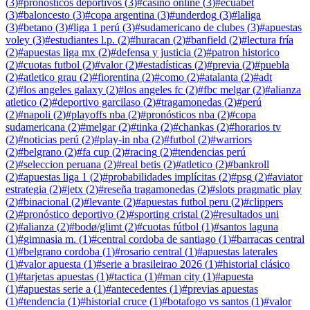
(
3
)
#
pronósticos deportivos
(
3
)
#
casino online
(
3
)
#
ecuabet
(
3
)
#
baloncesto
(
3
)
#
copa argentina
(
3
)
#
underdog
(
3
)
#
laliga
(
3
)
#
betano
(
3
)
#
liga 1 perú
(
3
)
#
sudamericano de clubes
(
3
)
#
apuestas
voley
(
3
)
#
estudiantes l.p.
(
2
)
#
huracan
(
2
)
#
banfield
(
2
)
#
lectura fría
(
2
)
#
apuestas liga mx
(
2
)
#
defensa y justicia
(
2
)
#
patron historico
(
2
)
#
cuotas futbol
(
2
)
#
valor
(
2
)
#
estadísticas
(
2
)
#
previa
(
2
)
#
puebla
(
2
)
#
atletico grau
(
2
)
#
fiorentina
(
2
)
#
como
(
2
)
#
atalanta
(
2
)
#
adt
(
2
)
#
los angeles galaxy
(
2
)
#
los angeles fc
(
2
)
#
fbc melgar
(
2
)
#
alianza
atletico
(
2
)
#
deportivo garcilaso
(
2
)
#
tragamonedas
(
2
)
#
perú
(
2
)
#
napoli
(
2
)
#
playoffs nba
(
2
)
#
pronósticos nba
(
2
)
#
copa
sudamericana
(
2
)
#
melgar
(
2
)
#
tinka
(
2
)
#
chankas
(
2
)
#
horarios tv
(
2
)
#
noticias perú
(
2
)
#
play-in nba
(
2
)
#
futbol
(
2
)
#
warriors
(
2
)
#
belgrano
(
2
)
#
fa cup
(
2
)
#
racing
(
2
)
#
tendencias perú
(
2
)
#
seleccion peruana
(
2
)
#
real betis
(
2
)
#
atletico
(
2
)
#
bankroll
(
2
)
#
apuestas liga 1
(
2
)
#
probabilidades implícitas
(
2
)
#
psg
(
2
)
#
aviator
estrategia
(
2
)
#
jetx
(
2
)
#
reseña tragamonedas
(
2
)
#
slots pragmatic play
(
2
)
#
binacional
(
2
)
#
levante
(
2
)
#
apuestas futbol peru
(
2
)
#
clippers
(
2
)
#
pronóstico deportivo
(
2
)
#
sporting cristal
(
2
)
#
resultados uni
(
2
)
#
alianza
(
2
)
#
bodø/glimt
(
2
)
#
cuotas fútbol
(
1
)
#
santos laguna
(
1
)
#
gimnasia m.
(
1
)
#
central cordoba de santiago
(
1
)
#
barracas central
(
1
)
#
belgrano cordoba
(
1
)
#
rosario central
(
1
)
#
apuestas laterales
(
1
)
#
valor apuesta
(
1
)
#
serie a brasileirao 2026
(
1
)
#
historial clásico
(
1
)
#
tarjetas apuestas
(
1
)
#
tactica
(
1
)
#
man city
(
1
)
#
apuesta
(
1
)
#
apuestas serie a
(
1
)
#
antecedentes
(
1
)
#
previas apuestas
(
1
)
#
tendencia
(
1
)
#
historial cruce
(
1
)
#
botafogo vs santos
(
1
)
#
valor