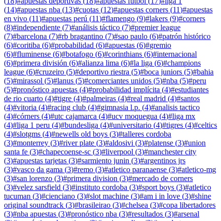
(
18
)
#
apuestas deportivas
(
18
)
#
apuestas futbol
(
17
)
#
liga 1
(
14
)
#
apuestas nba
(
13
)
#
cuotas
(
12
)
#
apuestas corners
(
11
)
#
apuestas
en vivo
(
11
)
#
apuestas perú
(
11
)
#
flamengo
(
9
)
#
lakers
(
9
)
#
corners
(
8
)
#
independiente
(
7
)
#
análisis táctico
(
7
)
#
premier league
(
7
)
#
barcelona
(
7
)
#
rb bragantino
(
7
)
#
sao paulo
(
6
)
#
patrón histórico
(
6
)
#
coritiba
(
6
)
#
probabilidad
(
6
)
#
apuestas
(
6
)
#
gremio
(
6
)
#
fluminense
(
6
)
#
botafogo
(
6
)
#
corinthians
(
6
)
#
internacional
(
6
)
#
primera división
(
6
)
#
alianza lima
(
6
)
#
la liga
(
6
)
#
champions
league
(
6
)
#
cruzeiro
(
5
)
#
deportivo riestra
(
5
)
#
boca juniors
(
5
)
#
bahia
(
5
)
#
mirassol
(
5
)
#
lanus
(
5
)
#
comerciantes unidos
(
5
)
#
nba
(
5
)
#
peru
(
5
)
#
pronóstico apuestas
(
4
)
#
probabilidad implícita
(
4
)
#
estudiantes
de rio cuarto
(
4
)
#
tigre
(
4
)
#
palmeiras
(
4
)
#
real madrid
(
4
)
#
santos
(
4
)
#
vitoria
(
4
)
#
racing club
(
4
)
#
gimnasia l.p.
(
4
)
#
analisis tactico
(
4
)
#
córners
(
4
)
#
utc cajamarca
(
4
)
#
ucv moquegua
(
4
)
#
liga mx
(
4
)
#
liga 1 peru
(
4
)
#
bundesliga
(
4
)
#
universitario
(
4
)
#
tigres
(
4
)
#
celtics
(
4
)
#
slotgms
(
4
)
#
newells old boys
(
3
)
#
talleres cordoba
(
3
)
#
monterrey
(
3
)
#
river plate
(
3
)
#
aldosivi
(
3
)
#
platense
(
3
)
#
union
santa fe
(
3
)
#
chapecoense-sc
(
3
)
#
liverpool
(
3
)
#
manchester city
(
3
)
#
apuestas tarjetas
(
3
)
#
sarmiento junin
(
3
)
#
argentinos jrs
(
3
)
#
vasco da gama
(
3
)
#
remo
(
3
)
#
atletico paranaense
(
3
)
#
atletico-mg
(
3
)
#
san lorenzo
(
3
)
#
primera division
(
3
)
#
mercado de corners
(
3
)
#
velez sarsfield
(
3
)
#
instituto cordoba
(
3
)
#
sport boys
(
3
)
#
atletico
tucuman
(
3
)
#
cienciano
(
3
)
#
slot machine
(
3
)
#
am i in love
(
3
)
#
shine
original soundtrack
(
3
)
#
brasileirao
(
3
)
#
chelsea
(
3
)
#
copa libertadores
(
3
)
#
nba apuestas
(
3
)
#
pronóstico nba
(
3
)
#
resultados
(
3
)
#
arsenal