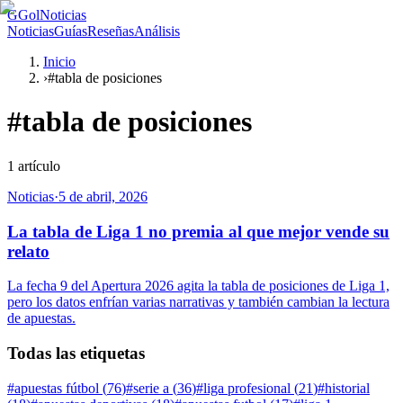
G
GolNoticias
Noticias
Guías
Reseñas
Análisis
Inicio
›
#tabla de posiciones
#
tabla de posiciones
1
artículo
Noticias
·
5 de abril, 2026
La tabla de Liga 1 no premia al que mejor vende su
relato
La fecha 9 del Apertura 2026 agita la tabla de posiciones de Liga 1,
pero los datos enfrían varias narrativas y también cambian la lectura
de apuestas.
Todas las etiquetas
#
apuestas fútbol
(
76
)
#
serie a
(
36
)
#
liga profesional
(
21
)
#
historial