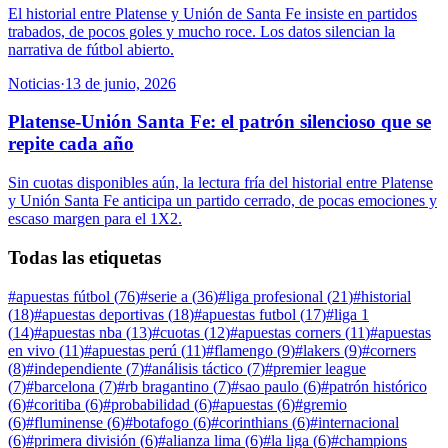
El historial entre Platense y Unión de Santa Fe insiste en partidos
trabados, de pocos goles y mucho roce. Los datos silencian la
narrativa de fútbol abierto.
Noticias
·
13 de junio, 2026
Platense-Unión Santa Fe: el patrón silencioso que se
repite cada año
Sin cuotas disponibles aún, la lectura fría del historial entre Platense
y Unión Santa Fe anticipa un partido cerrado, de pocas emociones y
escaso margen para el 1X2.
Todas las etiquetas
#
apuestas fútbol
(
76
)
#
serie a
(
36
)
#
liga profesional
(
21
)
#
historial
(
18
)
#
apuestas deportivas
(
18
)
#
apuestas futbol
(
17
)
#
liga 1
(
14
)
#
apuestas nba
(
13
)
#
cuotas
(
12
)
#
apuestas corners
(
11
)
#
apuestas
en vivo
(
11
)
#
apuestas perú
(
11
)
#
flamengo
(
9
)
#
lakers
(
9
)
#
corners
(
8
)
#
independiente
(
7
)
#
análisis táctico
(
7
)
#
premier league
(
7
)
#
barcelona
(
7
)
#
rb bragantino
(
7
)
#
sao paulo
(
6
)
#
patrón histórico
(
6
)
#
coritiba
(
6
)
#
probabilidad
(
6
)
#
apuestas
(
6
)
#
gremio
(
6
)
#
fluminense
(
6
)
#
botafogo
(
6
)
#
corinthians
(
6
)
#
internacional
(
6
)
#
primera división
(
6
)
#
alianza lima
(
6
)
#
la liga
(
6
)
#
champions