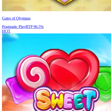
Gates of Olympus
Pragmatic Play
RTP
96.5
%
HOT