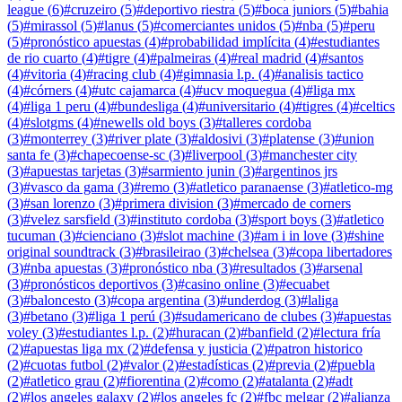
league
(
6
)
#
cruzeiro
(
5
)
#
deportivo riestra
(
5
)
#
boca juniors
(
5
)
#
bahia
(
5
)
#
mirassol
(
5
)
#
lanus
(
5
)
#
comerciantes unidos
(
5
)
#
nba
(
5
)
#
peru
(
5
)
#
pronóstico apuestas
(
4
)
#
probabilidad implícita
(
4
)
#
estudiantes
de rio cuarto
(
4
)
#
tigre
(
4
)
#
palmeiras
(
4
)
#
real madrid
(
4
)
#
santos
(
4
)
#
vitoria
(
4
)
#
racing club
(
4
)
#
gimnasia l.p.
(
4
)
#
analisis tactico
(
4
)
#
córners
(
4
)
#
utc cajamarca
(
4
)
#
ucv moquegua
(
4
)
#
liga mx
(
4
)
#
liga 1 peru
(
4
)
#
bundesliga
(
4
)
#
universitario
(
4
)
#
tigres
(
4
)
#
celtics
(
4
)
#
slotgms
(
4
)
#
newells old boys
(
3
)
#
talleres cordoba
(
3
)
#
monterrey
(
3
)
#
river plate
(
3
)
#
aldosivi
(
3
)
#
platense
(
3
)
#
union
santa fe
(
3
)
#
chapecoense-sc
(
3
)
#
liverpool
(
3
)
#
manchester city
(
3
)
#
apuestas tarjetas
(
3
)
#
sarmiento junin
(
3
)
#
argentinos jrs
(
3
)
#
vasco da gama
(
3
)
#
remo
(
3
)
#
atletico paranaense
(
3
)
#
atletico-mg
(
3
)
#
san lorenzo
(
3
)
#
primera division
(
3
)
#
mercado de corners
(
3
)
#
velez sarsfield
(
3
)
#
instituto cordoba
(
3
)
#
sport boys
(
3
)
#
atletico
tucuman
(
3
)
#
cienciano
(
3
)
#
slot machine
(
3
)
#
am i in love
(
3
)
#
shine
original soundtrack
(
3
)
#
brasileirao
(
3
)
#
chelsea
(
3
)
#
copa libertadores
(
3
)
#
nba apuestas
(
3
)
#
pronóstico nba
(
3
)
#
resultados
(
3
)
#
arsenal
(
3
)
#
pronósticos deportivos
(
3
)
#
casino online
(
3
)
#
ecuabet
(
3
)
#
baloncesto
(
3
)
#
copa argentina
(
3
)
#
underdog
(
3
)
#
laliga
(
3
)
#
betano
(
3
)
#
liga 1 perú
(
3
)
#
sudamericano de clubes
(
3
)
#
apuestas
voley
(
3
)
#
estudiantes l.p.
(
2
)
#
huracan
(
2
)
#
banfield
(
2
)
#
lectura fría
(
2
)
#
apuestas liga mx
(
2
)
#
defensa y justicia
(
2
)
#
patron historico
(
2
)
#
cuotas futbol
(
2
)
#
valor
(
2
)
#
estadísticas
(
2
)
#
previa
(
2
)
#
puebla
(
2
)
#
atletico grau
(
2
)
#
fiorentina
(
2
)
#
como
(
2
)
#
atalanta
(
2
)
#
adt
(
2
)
#
los angeles galaxy
(
2
)
#
los angeles fc
(
2
)
#
fbc melgar
(
2
)
#
alianza