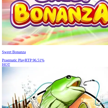
Sweet Bonanza
Pragmatic Play
RTP
96.51
%
HOT