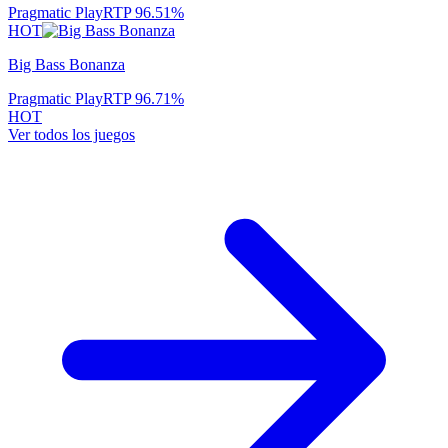
Pragmatic Play
RTP
96.51
%
HOT
Big Bass Bonanza
Pragmatic Play
RTP
96.71
%
HOT
Ver todos los juegos