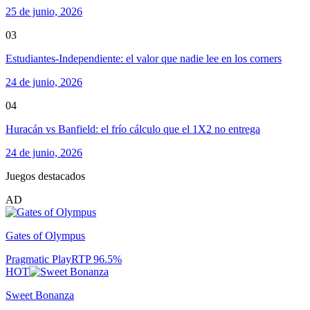
25 de junio, 2026
03
Estudiantes-Independiente: el valor que nadie lee en los corners
24 de junio, 2026
04
Huracán vs Banfield: el frío cálculo que el 1X2 no entrega
24 de junio, 2026
Juegos destacados
AD
Gates of Olympus
Pragmatic Play
RTP
96.5
%
HOT
Sweet Bonanza