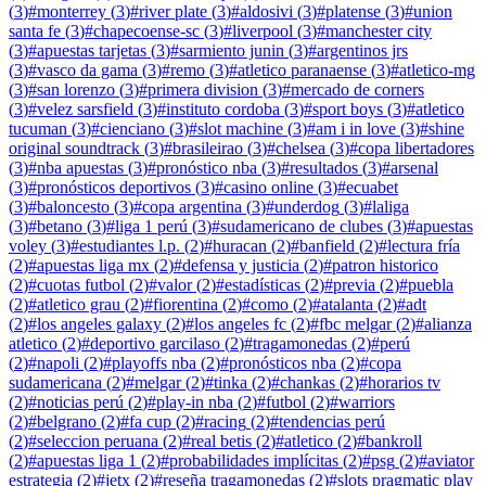
(
3
)
#
monterrey
(
3
)
#
river plate
(
3
)
#
aldosivi
(
3
)
#
platense
(
3
)
#
union
santa fe
(
3
)
#
chapecoense-sc
(
3
)
#
liverpool
(
3
)
#
manchester city
(
3
)
#
apuestas tarjetas
(
3
)
#
sarmiento junin
(
3
)
#
argentinos jrs
(
3
)
#
vasco da gama
(
3
)
#
remo
(
3
)
#
atletico paranaense
(
3
)
#
atletico-mg
(
3
)
#
san lorenzo
(
3
)
#
primera division
(
3
)
#
mercado de corners
(
3
)
#
velez sarsfield
(
3
)
#
instituto cordoba
(
3
)
#
sport boys
(
3
)
#
atletico
tucuman
(
3
)
#
cienciano
(
3
)
#
slot machine
(
3
)
#
am i in love
(
3
)
#
shine
original soundtrack
(
3
)
#
brasileirao
(
3
)
#
chelsea
(
3
)
#
copa libertadores
(
3
)
#
nba apuestas
(
3
)
#
pronóstico nba
(
3
)
#
resultados
(
3
)
#
arsenal
(
3
)
#
pronósticos deportivos
(
3
)
#
casino online
(
3
)
#
ecuabet
(
3
)
#
baloncesto
(
3
)
#
copa argentina
(
3
)
#
underdog
(
3
)
#
laliga
(
3
)
#
betano
(
3
)
#
liga 1 perú
(
3
)
#
sudamericano de clubes
(
3
)
#
apuestas
voley
(
3
)
#
estudiantes l.p.
(
2
)
#
huracan
(
2
)
#
banfield
(
2
)
#
lectura fría
(
2
)
#
apuestas liga mx
(
2
)
#
defensa y justicia
(
2
)
#
patron historico
(
2
)
#
cuotas futbol
(
2
)
#
valor
(
2
)
#
estadísticas
(
2
)
#
previa
(
2
)
#
puebla
(
2
)
#
atletico grau
(
2
)
#
fiorentina
(
2
)
#
como
(
2
)
#
atalanta
(
2
)
#
adt
(
2
)
#
los angeles galaxy
(
2
)
#
los angeles fc
(
2
)
#
fbc melgar
(
2
)
#
alianza
atletico
(
2
)
#
deportivo garcilaso
(
2
)
#
tragamonedas
(
2
)
#
perú
(
2
)
#
napoli
(
2
)
#
playoffs nba
(
2
)
#
pronósticos nba
(
2
)
#
copa
sudamericana
(
2
)
#
melgar
(
2
)
#
tinka
(
2
)
#
chankas
(
2
)
#
horarios tv
(
2
)
#
noticias perú
(
2
)
#
play-in nba
(
2
)
#
futbol
(
2
)
#
warriors
(
2
)
#
belgrano
(
2
)
#
fa cup
(
2
)
#
racing
(
2
)
#
tendencias perú
(
2
)
#
seleccion peruana
(
2
)
#
real betis
(
2
)
#
atletico
(
2
)
#
bankroll
(
2
)
#
apuestas liga 1
(
2
)
#
probabilidades implícitas
(
2
)
#
psg
(
2
)
#
aviator
estrategia
(
2
)
#
jetx
(
2
)
#
reseña tragamonedas
(
2
)
#
slots pragmatic play