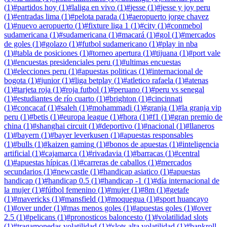
(
1
)
#
partidos hoy
(
1
)
#
laliga en vivo
(
1
)
#
jesse
(
1
)
#
jesse y joy peru
(
1
)
#
entradas lima
(
1
)
#
pelota parada
(
1
)
#
aeropuerto jorge chavez
(
1
)
#
nuevo aeropuerto
(
1
)
#
fixture liga 1
(
1
)
#
city
(
1
)
#
conmebol
sudamericana
(
1
)
#
sudamericana
(
1
)
#
macará
(
1
)
#
gol
(
1
)
#
mercados
de goles
(
1
)
#
golazo
(
1
)
#
futbol sudamericano
(
1
)
#
play in nba
(
1
)
#
tabla de posiciones
(
1
)
#
torneo apertura
(
1
)
#
tijuana
(
1
)
#
port vale
(
1
)
#
encuestas presidenciales peru
(
1
)
#
ultimas encuestas
(
1
)
#
elecciones peru
(
1
)
#
apuestas politicas
(
1
)
#
internacional de
bogota
(
1
)
#
junior
(
1
)
#
liga betplay
(
1
)
#
atletico rafaela
(
1
)
#
atenas
(
1
)
#
tarjeta roja
(
1
)
#
roja futbol
(
1
)
#
peruano
(
1
)
#
peru vs senegal
(
1
)
#
estudiantes de río cuarto
(
1
)
#
brighton
(
1
)
#
cincinnati
(
1
)
#
concacaf
(
1
)
#
saleh
(
1
)
#
mohammadi
(
1
)
#
granja
(
1
)
#
la granja vip
peru
(
1
)
#
betis
(
1
)
#
europa league
(
1
)
#
hora
(
1
)
#
f1
(
1
)
#
gran premio de
china
(
1
)
#
shanghai circuit
(
1
)
#
deportivo
(
1
)
#
nacional
(
1
)
#
llaneros
(
1
)
#
bayern
(
1
)
#
bayer leverkusen
(
1
)
#
apuestas responsables
(
1
)
#
bulls
(
1
)
#
kaizen gaming
(
1
)
#
bonos de apuestas
(
1
)
#
inteligencia
artificial
(
1
)
#
cajamarca
(
1
)
#
rivadavia
(
1
)
#
barracas
(
1
)
#
central
(
1
)
#
apuestas hípicas
(
1
)
#
carreras de caballos
(
1
)
#
mercados
secundarios
(
1
)
#
newcastle
(
1
)
#
handicap asiatico
(
1
)
#
apuestas
handicap
(
1
)
#
handicap 0.5
(
1
)
#
handicap -1
(
1
)
#
día internacional de
la mujer
(
1
)
#
fútbol femenino
(
1
)
#
mujer
(
1
)
#
8m
(
1
)
#
getafe
(
1
)
#
mavericks
(
1
)
#
mansfield
(
1
)
#
moquegua
(
1
)
#
sport huancayo
(
1
)
#
over under
(
1
)
#
mas menos goles
(
1
)
#
apuestas goles
(
1
)
#
over
2.5
(
1
)
#
pelicans
(
1
)
#
pronosticos baloncesto
(
1
)
#
volatilidad slots
(
1
)
#
tragamonedas volatilidad
(
1
)
#
slots alta volatilidad
(
1
)
#
bankroll