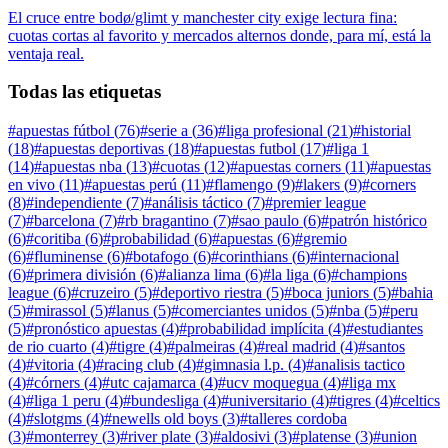
El cruce entre bodø/glimt y manchester city exige lectura fina:
cuotas cortas al favorito y mercados alternos donde, para mí, está la
ventaja real.
Todas las etiquetas
#
apuestas fútbol
(
76
)
#
serie a
(
36
)
#
liga profesional
(
21
)
#
historial
(
18
)
#
apuestas deportivas
(
18
)
#
apuestas futbol
(
17
)
#
liga 1
(
14
)
#
apuestas nba
(
13
)
#
cuotas
(
12
)
#
apuestas corners
(
11
)
#
apuestas
en vivo
(
11
)
#
apuestas perú
(
11
)
#
flamengo
(
9
)
#
lakers
(
9
)
#
corners
(
8
)
#
independiente
(
7
)
#
análisis táctico
(
7
)
#
premier league
(
7
)
#
barcelona
(
7
)
#
rb bragantino
(
7
)
#
sao paulo
(
6
)
#
patrón histórico
(
6
)
#
coritiba
(
6
)
#
probabilidad
(
6
)
#
apuestas
(
6
)
#
gremio
(
6
)
#
fluminense
(
6
)
#
botafogo
(
6
)
#
corinthians
(
6
)
#
internacional
(
6
)
#
primera división
(
6
)
#
alianza lima
(
6
)
#
la liga
(
6
)
#
champions
league
(
6
)
#
cruzeiro
(
5
)
#
deportivo riestra
(
5
)
#
boca juniors
(
5
)
#
bahia
(
5
)
#
mirassol
(
5
)
#
lanus
(
5
)
#
comerciantes unidos
(
5
)
#
nba
(
5
)
#
peru
(
5
)
#
pronóstico apuestas
(
4
)
#
probabilidad implícita
(
4
)
#
estudiantes
de rio cuarto
(
4
)
#
tigre
(
4
)
#
palmeiras
(
4
)
#
real madrid
(
4
)
#
santos
(
4
)
#
vitoria
(
4
)
#
racing club
(
4
)
#
gimnasia l.p.
(
4
)
#
analisis tactico
(
4
)
#
córners
(
4
)
#
utc cajamarca
(
4
)
#
ucv moquegua
(
4
)
#
liga mx
(
4
)
#
liga 1 peru
(
4
)
#
bundesliga
(
4
)
#
universitario
(
4
)
#
tigres
(
4
)
#
celtics
(
4
)
#
slotgms
(
4
)
#
newells old boys
(
3
)
#
talleres cordoba
(
3
)
#
monterrey
(
3
)
#
river plate
(
3
)
#
aldosivi
(
3
)
#
platense
(
3
)
#
union