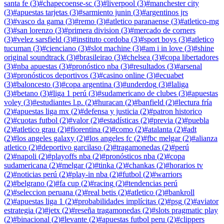
santa fe
(
3
)
#
chapecoense-sc
(
3
)
#
liverpool
(
3
)
#
manchester city
(
3
)
#
apuestas tarjetas
(
3
)
#
sarmiento junin
(
3
)
#
argentinos jrs
(
3
)
#
vasco da gama
(
3
)
#
remo
(
3
)
#
atletico paranaense
(
3
)
#
atletico-mg
(
3
)
#
san lorenzo
(
3
)
#
primera division
(
3
)
#
mercado de corners
(
3
)
#
velez sarsfield
(
3
)
#
instituto cordoba
(
3
)
#
sport boys
(
3
)
#
atletico
tucuman
(
3
)
#
cienciano
(
3
)
#
slot machine
(
3
)
#
am i in love
(
3
)
#
shine
original soundtrack
(
3
)
#
brasileirao
(
3
)
#
chelsea
(
3
)
#
copa libertadores
(
3
)
#
nba apuestas
(
3
)
#
pronóstico nba
(
3
)
#
resultados
(
3
)
#
arsenal
(
3
)
#
pronósticos deportivos
(
3
)
#
casino online
(
3
)
#
ecuabet
(
3
)
#
baloncesto
(
3
)
#
copa argentina
(
3
)
#
underdog
(
3
)
#
laliga
(
3
)
#
betano
(
3
)
#
liga 1 perú
(
3
)
#
sudamericano de clubes
(
3
)
#
apuestas
voley
(
3
)
#
estudiantes l.p.
(
2
)
#
huracan
(
2
)
#
banfield
(
2
)
#
lectura fría
(
2
)
#
apuestas liga mx
(
2
)
#
defensa y justicia
(
2
)
#
patron historico
(
2
)
#
cuotas futbol
(
2
)
#
valor
(
2
)
#
estadísticas
(
2
)
#
previa
(
2
)
#
puebla
(
2
)
#
atletico grau
(
2
)
#
fiorentina
(
2
)
#
como
(
2
)
#
atalanta
(
2
)
#
adt
(
2
)
#
los angeles galaxy
(
2
)
#
los angeles fc
(
2
)
#
fbc melgar
(
2
)
#
alianza
atletico
(
2
)
#
deportivo garcilaso
(
2
)
#
tragamonedas
(
2
)
#
perú
(
2
)
#
napoli
(
2
)
#
playoffs nba
(
2
)
#
pronósticos nba
(
2
)
#
copa
sudamericana
(
2
)
#
melgar
(
2
)
#
tinka
(
2
)
#
chankas
(
2
)
#
horarios tv
(
2
)
#
noticias perú
(
2
)
#
play-in nba
(
2
)
#
futbol
(
2
)
#
warriors
(
2
)
#
belgrano
(
2
)
#
fa cup
(
2
)
#
racing
(
2
)
#
tendencias perú
(
2
)
#
seleccion peruana
(
2
)
#
real betis
(
2
)
#
atletico
(
2
)
#
bankroll
(
2
)
#
apuestas liga 1
(
2
)
#
probabilidades implícitas
(
2
)
#
psg
(
2
)
#
aviator
estrategia
(
2
)
#
jetx
(
2
)
#
reseña tragamonedas
(
2
)
#
slots pragmatic play
(
2
)
#
binacional
(
2
)
#
levante
(
2
)
#
apuestas futbol peru
(
2
)
#
clippers