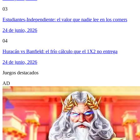
03
Estudiantes-Independiente: el valor que nadie lee en los corners
24 de junio, 2026
04
Huracán vs Banfield: el frío cálculo que el 1X2 no entrega
24 de junio, 2026
Juegos destacados
AD