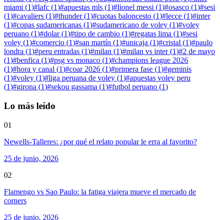
miami
(
1
)
#
lafc
(
1
)
#
apuestas mls
(
1
)
#
lionel messi
(
1
)
#
osasco
(
1
)
#
sesi
(
1
)
#
cavaliers
(
1
)
#
thunder
(
1
)
#
cuotas baloncesto
(
1
)
#
lecce
(
1
)
#
inter
(
1
)
#
copas sudamericanas
(
1
)
#
sudamericano de voley
(
1
)
#
voley
peruano
(
1
)
#
dolar
(
1
)
#
tipo de cambio
(
1
)
#
regatas lima
(
1
)
#
sesi
voley
(
1
)
#
comercio
(
1
)
#
san martín
(
1
)
#
unicaja
(
1
)
#
cristal
(
1
)
#
paulo
londra
(
1
)
#
peru entradas
(
1
)
#
milan
(
1
)
#
milan vs inter
(
1
)
#
2 de mayo
(
1
)
#
benfica
(
1
)
#
psg vs monaco
(
1
)
#
champions league 2026
(
1
)
#
hora y canal
(
1
)
#
coar 2026
(
1
)
#
primera fase
(
1
)
#
geminis
(
1
)
#
voley
(
1
)
#
liga peruana de voley
(
1
)
#
apuestas voley peru
(
1
)
#
girona
(
1
)
#
sekou gassama
(
1
)
#
futbol peruano
(
1
)
Lo más leído
01
Newells-Talleres: ¿por qué el relato popular le erra al favorito?
25 de junio, 2026
02
Flamengo vs Sao Paulo: la fatiga viajera mueve el mercado de
corners
25 de junio, 2026