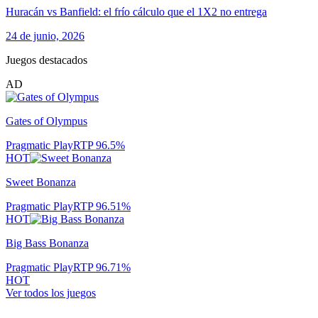
Huracán vs Banfield: el frío cálculo que el 1X2 no entrega
24 de junio, 2026
Juegos destacados
AD
Gates of Olympus
Pragmatic Play
RTP
96.5
%
HOT
Sweet Bonanza
Pragmatic Play
RTP
96.51
%
HOT
Big Bass Bonanza
Pragmatic Play
RTP
96.71
%
HOT
Ver todos los juegos