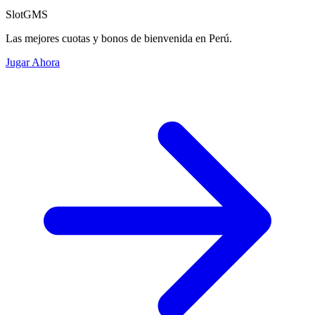
SlotGMS
Las mejores cuotas y bonos de bienvenida en Perú.
Jugar Ahora