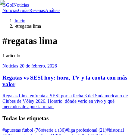
G
GolNoticias
Noticias
Guías
Reseñas
Análisis
Inicio
›
#regatas lima
#
regatas lima
1
artículo
Noticias
·
20 de febrero, 2026
Regatas vs SESI hoy: hora, TV y la cuota con más
valor
Regatas Lima enfrenta a SESI por la fecha 3 del Sudamericano de
Clubes de Vóley 2026. Horario, dónde verlo en vivo y qué
mercados de apuesta mirar.
Todas las etiquetas
#
apuestas fútbol
(
76
)
#
serie a
(
36
)
#
liga profesional
(
21
)
#
historial