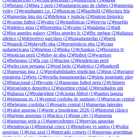
(
3
)
#
betano
(
3
)
#
liga 1 perú
(
3
)
#
sudamericano de clubes
(
3
)
#
apuestas
voley
(
3
)
#
estudiantes l.p.
(
2
)
#
huracan
(
2
)
#
banfield
(
2
)
#
lectura fría
(
2
)
#
apuestas liga mx
(
2
)
#
defensa y justicia
(
2
)
#
patron historico
(
2
)
#
cuotas futbol
(
2
)
#
valor
(
2
)
#
estadísticas
(
2
)
#
previa
(
2
)
#
puebla
(
2
)
#
atletico grau
(
2
)
#
fiorentina
(
2
)
#
como
(
2
)
#
atalanta
(
2
)
#
adt
(
2
)
#
los angeles galaxy
(
2
)
#
los angeles fc
(
2
)
#
fbc melgar
(
2
)
#
alianza
atletico
(
2
)
#
deportivo garcilaso
(
2
)
#
tragamonedas
(
2
)
#
perú
(
2
)
#
napoli
(
2
)
#
playoffs nba
(
2
)
#
pronósticos nba
(
2
)
#
copa
sudamericana
(
2
)
#
melgar
(
2
)
#
tinka
(
2
)
#
chankas
(
2
)
#
horarios tv
(
2
)
#
noticias perú
(
2
)
#
play-in nba
(
2
)
#
futbol
(
2
)
#
warriors
(
2
)
#
belgrano
(
2
)
#
fa cup
(
2
)
#
racing
(
2
)
#
tendencias perú
(
2
)
#
seleccion peruana
(
2
)
#
real betis
(
2
)
#
atletico
(
2
)
#
bankroll
(
2
)
#
apuestas liga 1
(
2
)
#
probabilidades implícitas
(
2
)
#
psg
(
2
)
#
aviator
estrategia
(
2
)
#
jetx
(
2
)
#
reseña tragamonedas
(
2
)
#
slots pragmatic play
(
2
)
#
binacional
(
2
)
#
levante
(
2
)
#
apuestas futbol peru
(
2
)
#
clippers
(
2
)
#
pronóstico deportivo
(
2
)
#
sporting cristal
(
2
)
#
resultados uni
(
2
)
#
alianza
(
2
)
#
bodø/glimt
(
2
)
#
cuotas fútbol
(
1
)
#
santos laguna
(
1
)
#
gimnasia m.
(
1
)
#
central cordoba de santiago
(
1
)
#
barracas central
(
1
)
#
belgrano cordoba
(
1
)
#
rosario central
(
1
)
#
apuestas laterales
(
1
)
#
valor apuesta
(
1
)
#
serie a brasileirao 2026
(
1
)
#
historial clásico
(
1
)
#
tarjetas apuestas
(
1
)
#
tactica
(
1
)
#
man city
(
1
)
#
apuesta
(
1
)
#
apuestas serie a
(
1
)
#
antecedentes
(
1
)
#
previas apuestas
(
1
)
#
tendencia
(
1
)
#
historial cruce
(
1
)
#
botafogo vs santos
(
1
)
#
valor
apuestas
(
1
)
#
cruz azul
(
1
)
#
mercado corners
(
1
)
#
apuestas argentinas