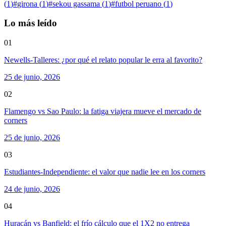
(
1
)
#
girona
(
1
)
#
sekou gassama
(
1
)
#
futbol peruano
(
1
)
Lo más leído
01
Newells-Talleres: ¿por qué el relato popular le erra al favorito?
25 de junio, 2026
02
Flamengo vs Sao Paulo: la fatiga viajera mueve el mercado de
corners
25 de junio, 2026
03
Estudiantes-Independiente: el valor que nadie lee en los corners
24 de junio, 2026
04
Huracán vs Banfield: el frío cálculo que el 1X2 no entrega