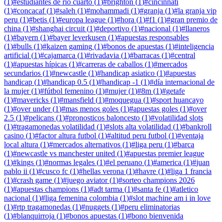
(
1
)
#
estudiantes de río cuarto
(
1
)
#
brighton
(
1
)
#
cincinnati
(
1
)
#
concacaf
(
1
)
#
saleh
(
1
)
#
mohammadi
(
1
)
#
granja
(
1
)
#
la granja vip
peru
(
1
)
#
betis
(
1
)
#
europa league
(
1
)
#
hora
(
1
)
#
f1
(
1
)
#
gran premio de
china
(
1
)
#
shanghai circuit
(
1
)
#
deportivo
(
1
)
#
nacional
(
1
)
#
llaneros
(
1
)
#
bayern
(
1
)
#
bayer leverkusen
(
1
)
#
apuestas responsables
(
1
)
#
bulls
(
1
)
#
kaizen gaming
(
1
)
#
bonos de apuestas
(
1
)
#
inteligencia
artificial
(
1
)
#
cajamarca
(
1
)
#
rivadavia
(
1
)
#
barracas
(
1
)
#
central
(
1
)
#
apuestas hípicas
(
1
)
#
carreras de caballos
(
1
)
#
mercados
secundarios
(
1
)
#
newcastle
(
1
)
#
handicap asiatico
(
1
)
#
apuestas
handicap
(
1
)
#
handicap 0.5
(
1
)
#
handicap -1
(
1
)
#
día internacional de
la mujer
(
1
)
#
fútbol femenino
(
1
)
#
mujer
(
1
)
#
8m
(
1
)
#
getafe
(
1
)
#
mavericks
(
1
)
#
mansfield
(
1
)
#
moquegua
(
1
)
#
sport huancayo
(
1
)
#
over under
(
1
)
#
mas menos goles
(
1
)
#
apuestas goles
(
1
)
#
over
2.5
(
1
)
#
pelicans
(
1
)
#
pronosticos baloncesto
(
1
)
#
volatilidad slots
(
1
)
#
tragamonedas volatilidad
(
1
)
#
slots alta volatilidad
(
1
)
#
bankroll
casino
(
1
)
#
factor altura futbol
(
1
)
#
altitud peru futbol
(
1
)
#
ventaja
local altura
(
1
)
#
mercados alternativos
(
1
)
#
liga peru
(
1
)
#
barca
(
1
)
#
newcastle vs manchester united
(
1
)
#
apuestas premier league
(
1
)
#
kings
(
1
)
#
normas legales
(
1
)
#
el peruano
(
1
)
#
america
(
1
)
#
juan
pablo ii
(
1
)
#
cusco fc
(
1
)
#
hellas verona
(
1
)
#
havre
(
1
)
#
liga 1 francia
(
1
)
#
crash game
(
1
)
#
juego aviator
(
1
)
#
sorteo champions 2026
(
1
)
#
apuestas champions
(
1
)
#
adt tarma
(
1
)
#
santa fe
(
1
)
#
atletico
nacional
(
1
)
#
liga femenina colombia
(
1
)
#
slot machine am i in love
(
1
)
#
rtp tragamonedas
(
1
)
#
nuggets
(
1
)
#
peru eliminatorias
(
1
)
#
blanquirroja
(
1
)
#
bonos apuestas
(
1
)
#
bono bienvenida