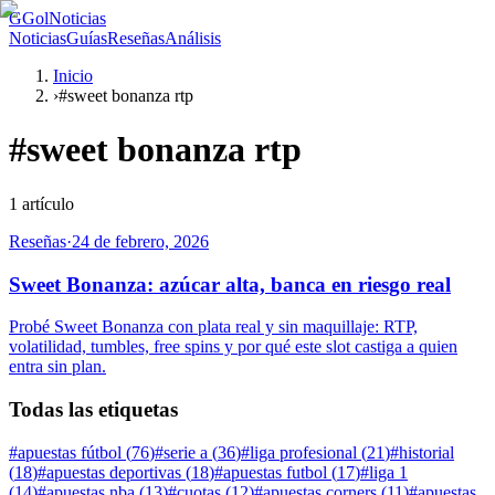
G
GolNoticias
Noticias
Guías
Reseñas
Análisis
Inicio
›
#sweet bonanza rtp
#
sweet bonanza rtp
1
artículo
Reseñas
·
24 de febrero, 2026
Sweet Bonanza: azúcar alta, banca en riesgo real
Probé Sweet Bonanza con plata real y sin maquillaje: RTP,
volatilidad, tumbles, free spins y por qué este slot castiga a quien
entra sin plan.
Todas las etiquetas
#
apuestas fútbol
(
76
)
#
serie a
(
36
)
#
liga profesional
(
21
)
#
historial
(
18
)
#
apuestas deportivas
(
18
)
#
apuestas futbol
(
17
)
#
liga 1
(
14
)
#
apuestas nba
(
13
)
#
cuotas
(
12
)
#
apuestas corners
(
11
)
#
apuestas