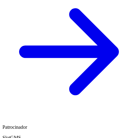
Patrocinador
SlotGMS