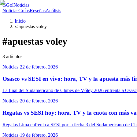
G
GolNoticias
Noticias
Guías
Reseñas
Análisis
Inicio
›
#apuestas voley
#
apuestas voley
3
artículos
Noticias
·
22 de febrero, 2026
Osasco vs SESI en vivo: hora, TV y la apuesta más fi
La final del Sudamericano de Clubes de Vóley 2026 enfrenta a Osasco
Noticias
·
20 de febrero, 2026
Regatas vs SESI hoy: hora, TV y la cuota con más va
Regatas Lima enfrenta a SESI por la fecha 3 del Sudamericano de Cl
Noticias
·
19 de febrero, 2026