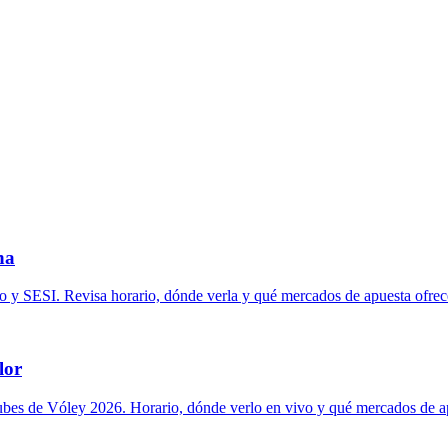
na
 y SESI. Revisa horario, dónde verla y qué mercados de apuesta ofrece
lor
ubes de Vóley 2026. Horario, dónde verlo en vivo y qué mercados de ap