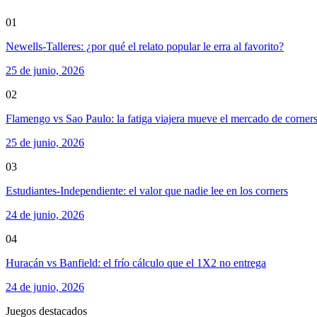
01
Newells-Talleres: ¿por qué el relato popular le erra al favorito?
25 de junio, 2026
02
Flamengo vs Sao Paulo: la fatiga viajera mueve el mercado de corner
25 de junio, 2026
03
Estudiantes-Independiente: el valor que nadie lee en los corners
24 de junio, 2026
04
Huracán vs Banfield: el frío cálculo que el 1X2 no entrega
24 de junio, 2026
Juegos destacados