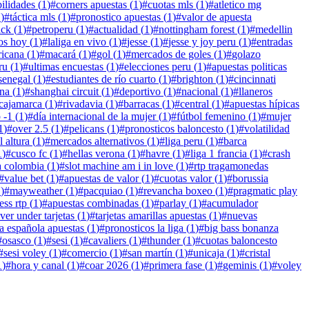
ilidades
(
1
)
#
corners apuestas
(
1
)
#
cuotas mls
(
1
)
#
atletico mg
1
)
#
táctica mls
(
1
)
#
pronostico apuestas
(
1
)
#
valor de apuesta
ack
(
1
)
#
petroperu
(
1
)
#
actualidad
(
1
)
#
nottingham forest
(
1
)
#
medellin
os hoy
(
1
)
#
laliga en vivo
(
1
)
#
jesse
(
1
)
#
jesse y joy peru
(
1
)
#
entradas
icana
(
1
)
#
macará
(
1
)
#
gol
(
1
)
#
mercados de goles
(
1
)
#
golazo
ru
(
1
)
#
ultimas encuestas
(
1
)
#
elecciones peru
(
1
)
#
apuestas politicas
senegal
(
1
)
#
estudiantes de río cuarto
(
1
)
#
brighton
(
1
)
#
cincinnati
ina
(
1
)
#
shanghai circuit
(
1
)
#
deportivo
(
1
)
#
nacional
(
1
)
#
llaneros
cajamarca
(
1
)
#
rivadavia
(
1
)
#
barracas
(
1
)
#
central
(
1
)
#
apuestas hípicas
 -1
(
1
)
#
día internacional de la mujer
(
1
)
#
fútbol femenino
(
1
)
#
mujer
1
)
#
over 2.5
(
1
)
#
pelicans
(
1
)
#
pronosticos baloncesto
(
1
)
#
volatilidad
l altura
(
1
)
#
mercados alternativos
(
1
)
#
liga peru
(
1
)
#
barca
1
)
#
cusco fc
(
1
)
#
hellas verona
(
1
)
#
havre
(
1
)
#
liga 1 francia
(
1
)
#
crash
a colombia
(
1
)
#
slot machine am i in love
(
1
)
#
rtp tragamonedas
#
value bet
(
1
)
#
apuestas de valor
(
1
)
#
cuotas valor
(
1
)
#
borussia
1
)
#
mayweather
(
1
)
#
pacquiao
(
1
)
#
revancha boxeo
(
1
)
#
pragmatic play
ess rtp
(
1
)
#
apuestas combinadas
(
1
)
#
parlay
(
1
)
#
acumulador
ver under tarjetas
(
1
)
#
tarjetas amarillas apuestas
(
1
)
#
nuevas
ga española apuestas
(
1
)
#
pronosticos la liga
(
1
)
#
big bass bonanza
#
osasco
(
1
)
#
sesi
(
1
)
#
cavaliers
(
1
)
#
thunder
(
1
)
#
cuotas baloncesto
#
sesi voley
(
1
)
#
comercio
(
1
)
#
san martín
(
1
)
#
unicaja
(
1
)
#
cristal
1
)
#
hora y canal
(
1
)
#
coar 2026
(
1
)
#
primera fase
(
1
)
#
geminis
(
1
)
#
voley