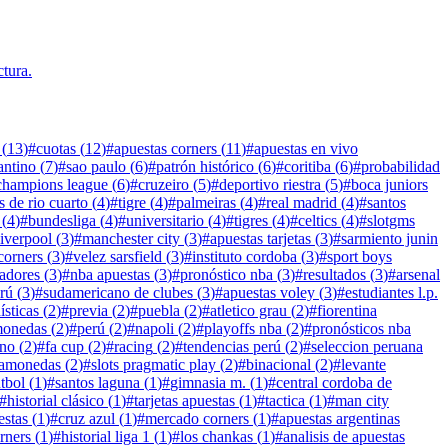
tura.
(
13
)
#
cuotas
(
12
)
#
apuestas corners
(
11
)
#
apuestas en vivo
antino
(
7
)
#
sao paulo
(
6
)
#
patrón histórico
(
6
)
#
coritiba
(
6
)
#
probabilidad
champions league
(
6
)
#
cruzeiro
(
5
)
#
deportivo riestra
(
5
)
#
boca juniors
s de rio cuarto
(
4
)
#
tigre
(
4
)
#
palmeiras
(
4
)
#
real madrid
(
4
)
#
santos
(
4
)
#
bundesliga
(
4
)
#
universitario
(
4
)
#
tigres
(
4
)
#
celtics
(
4
)
#
slotgms
liverpool
(
3
)
#
manchester city
(
3
)
#
apuestas tarjetas
(
3
)
#
sarmiento junin
corners
(
3
)
#
velez sarsfield
(
3
)
#
instituto cordoba
(
3
)
#
sport boys
tadores
(
3
)
#
nba apuestas
(
3
)
#
pronóstico nba
(
3
)
#
resultados
(
3
)
#
arsenal
erú
(
3
)
#
sudamericano de clubes
(
3
)
#
apuestas voley
(
3
)
#
estudiantes l.p.
ísticas
(
2
)
#
previa
(
2
)
#
puebla
(
2
)
#
atletico grau
(
2
)
#
fiorentina
monedas
(
2
)
#
perú
(
2
)
#
napoli
(
2
)
#
playoffs nba
(
2
)
#
pronósticos nba
ano
(
2
)
#
fa cup
(
2
)
#
racing
(
2
)
#
tendencias perú
(
2
)
#
seleccion peruana
gamonedas
(
2
)
#
slots pragmatic play
(
2
)
#
binacional
(
2
)
#
levante
útbol
(
1
)
#
santos laguna
(
1
)
#
gimnasia m.
(
1
)
#
central cordoba de
#
historial clásico
(
1
)
#
tarjetas apuestas
(
1
)
#
tactica
(
1
)
#
man city
estas
(
1
)
#
cruz azul
(
1
)
#
mercado corners
(
1
)
#
apuestas argentinas
rners
(
1
)
#
historial liga 1
(
1
)
#
los chankas
(
1
)
#
analisis de apuestas