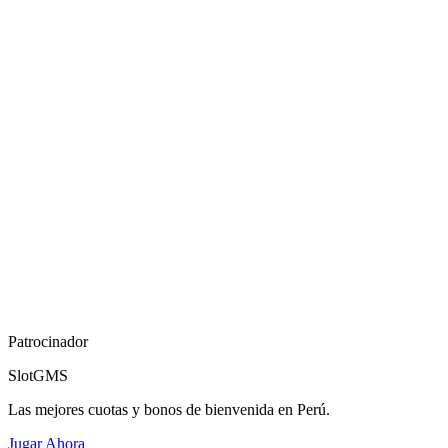
Patrocinador
SlotGMS
Las mejores cuotas y bonos de bienvenida en Perú.
Jugar Ahora