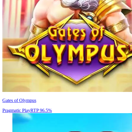
Gates of Olympus
Pragmatic Play
RTP
96.5
%