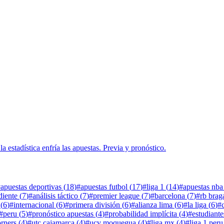
la estadística enfría las apuestas. Previa y pronóstico.
#
apuestas deportivas
(
18
)
#
apuestas futbol
(
17
)
#
liga 1
(
14
)
#
apuestas nba
diente
(
7
)
#
análisis táctico
(
7
)
#
premier league
(
7
)
#
barcelona
(
7
)
#
rb brag
(
6
)
#
internacional
(
6
)
#
primera división
(
6
)
#
alianza lima
(
6
)
#
la liga
(
6
)
#
#
peru
(
5
)
#
pronóstico apuestas
(
4
)
#
probabilidad implícita
(
4
)
#
estudiante
órners
(
4
)
#
utc cajamarca
(
4
)
#
ucv moquegua
(
4
)
#
liga mx
(
4
)
#
liga 1 peru