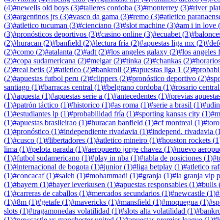
(
4
)
#
newells old boys
(
3
)
#
talleres cordoba
(
3
)
#
monterrey
(
3
)
#
river pla
(
3
)
#
argentinos jrs
(
3
)
#
vasco da gama
(
3
)
#
remo
(
3
)
#
atletico paranaens
(
3
)
#
atletico tucuman
(
3
)
#
cienciano
(
3
)
#
slot machine
(
3
)
#
am i in love
(
3
)
#
pronósticos deportivos
(
3
)
#
casino online
(
3
)
#
ecuabet
(
3
)
#
balonce
(
2
)
#
huracan
(
2
)
#
banfield
(
2
)
#
lectura fría
(
2
)
#
apuestas liga mx
(
2
)
#
def
(
2
)
#
como
(
2
)
#
atalanta
(
2
)
#
adt
(
2
)
#
los angeles galaxy
(
2
)
#
los angeles 
(
2
)
#
copa sudamericana
(
2
)
#
melgar
(
2
)
#
tinka
(
2
)
#
chankas
(
2
)
#
horarios
(
2
)
#
real betis
(
2
)
#
atletico
(
2
)
#
bankroll
(
2
)
#
apuestas liga 1
(
2
)
#
probabi
(
2
)
#
apuestas futbol peru
(
2
)
#
clippers
(
2
)
#
pronóstico deportivo
(
2
)
#
spo
santiago
(
1
)
#
barracas central
(
1
)
#
belgrano cordoba
(
1
)
#
rosario central
(
1
)
#
apuesta
(
1
)
#
apuestas serie a
(
1
)
#
antecedentes
(
1
)
#
previas apuesta
(
1
)
#
patrón táctico
(
1
)
#
historico
(
1
)
#
as roma
(
1
)
#
serie a brasil
(
1
)
#
udin
(
1
)
#
estudiantes lp
(
1
)
#
probabilidad fría
(
1
)
#
sporting kansas city
(
1
)
#
m
(
1
)
#
apuestas brasileirao
(
1
)
#
huracan banfield
(
1
)
#
cf montreal
(
1
)
#
toro
(
1
)
#
pronóstico
(
1
)
#
independiente rivadavia
(
1
)
#
independ. rivadavia
(
(
1
)
#
cusco
(
1
)
#
libertadores
(
1
)
#
atletico mineiro
(
1
)
#
houston rockets
(
1
lima
(
1
)
#
pelota parada
(
1
)
#
aeropuerto jorge chavez
(
1
)
#
nuevo aeropu
(
1
)
#
futbol sudamericano
(
1
)
#
play in nba
(
1
)
#
tabla de posiciones
(
1
)
#
t
(
1
)
#
internacional de bogota
(
1
)
#
junior
(
1
)
#
liga betplay
(
1
)
#
atletico ra
(
1
)
#
concacaf
(
1
)
#
saleh
(
1
)
#
mohammadi
(
1
)
#
granja
(
1
)
#
la granja vip 
(
1
)
#
bayern
(
1
)
#
bayer leverkusen
(
1
)
#
apuestas responsables
(
1
)
#
bulls
(
1
)
#
carreras de caballos
(
1
)
#
mercados secundarios
(
1
)
#
newcastle
(
1
)
#
(
1
)
#
8m
(
1
)
#
getafe
(
1
)
#
mavericks
(
1
)
#
mansfield
(
1
)
#
moquegua
(
1
)
#
sp
slots
(
1
)
#
tragamonedas volatilidad
(
1
)
#
slots alta volatilidad
(
1
)
#
bankro
(
1
)
#
newcastle vs manchester united
(
1
)
#
apuestas premier league
(
1
)
#