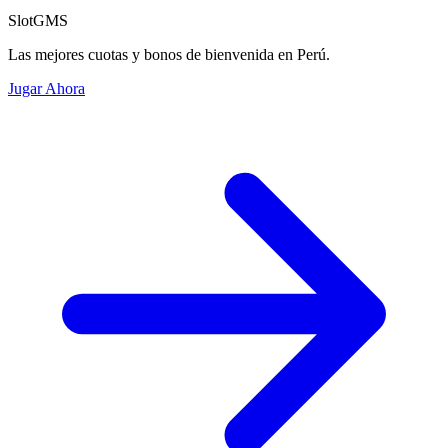
SlotGMS
Las mejores cuotas y bonos de bienvenida en Perú.
Jugar Ahora