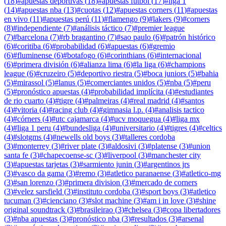
(
18
)
#
apuestas deportivas
(
18
)
#
apuestas futbol
(
17
)
#
liga 1
(
14
)
#
apuestas nba
(
13
)
#
cuotas
(
12
)
#
apuestas corners
(
11
)
#
apuestas
en vivo
(
11
)
#
apuestas perú
(
11
)
#
flamengo
(
9
)
#
lakers
(
9
)
#
corners
(
8
)
#
independiente
(
7
)
#
análisis táctico
(
7
)
#
premier league
(
7
)
#
barcelona
(
7
)
#
rb bragantino
(
7
)
#
sao paulo
(
6
)
#
patrón histórico
(
6
)
#
coritiba
(
6
)
#
probabilidad
(
6
)
#
apuestas
(
6
)
#
gremio
(
6
)
#
fluminense
(
6
)
#
botafogo
(
6
)
#
corinthians
(
6
)
#
internacional
(
6
)
#
primera división
(
6
)
#
alianza lima
(
6
)
#
la liga
(
6
)
#
champions
league
(
6
)
#
cruzeiro
(
5
)
#
deportivo riestra
(
5
)
#
boca juniors
(
5
)
#
bahia
(
5
)
#
mirassol
(
5
)
#
lanus
(
5
)
#
comerciantes unidos
(
5
)
#
nba
(
5
)
#
peru
(
5
)
#
pronóstico apuestas
(
4
)
#
probabilidad implícita
(
4
)
#
estudiantes
de rio cuarto
(
4
)
#
tigre
(
4
)
#
palmeiras
(
4
)
#
real madrid
(
4
)
#
santos
(
4
)
#
vitoria
(
4
)
#
racing club
(
4
)
#
gimnasia l.p.
(
4
)
#
analisis tactico
(
4
)
#
córners
(
4
)
#
utc cajamarca
(
4
)
#
ucv moquegua
(
4
)
#
liga mx
(
4
)
#
liga 1 peru
(
4
)
#
bundesliga
(
4
)
#
universitario
(
4
)
#
tigres
(
4
)
#
celtics
(
4
)
#
slotgms
(
4
)
#
newells old boys
(
3
)
#
talleres cordoba
(
3
)
#
monterrey
(
3
)
#
river plate
(
3
)
#
aldosivi
(
3
)
#
platense
(
3
)
#
union
santa fe
(
3
)
#
chapecoense-sc
(
3
)
#
liverpool
(
3
)
#
manchester city
(
3
)
#
apuestas tarjetas
(
3
)
#
sarmiento junin
(
3
)
#
argentinos jrs
(
3
)
#
vasco da gama
(
3
)
#
remo
(
3
)
#
atletico paranaense
(
3
)
#
atletico-mg
(
3
)
#
san lorenzo
(
3
)
#
primera division
(
3
)
#
mercado de corners
(
3
)
#
velez sarsfield
(
3
)
#
instituto cordoba
(
3
)
#
sport boys
(
3
)
#
atletico
tucuman
(
3
)
#
cienciano
(
3
)
#
slot machine
(
3
)
#
am i in love
(
3
)
#
shine
original soundtrack
(
3
)
#
brasileirao
(
3
)
#
chelsea
(
3
)
#
copa libertadores
(
3
)
#
nba apuestas
(
3
)
#
pronóstico nba
(
3
)
#
resultados
(
3
)
#
arsenal