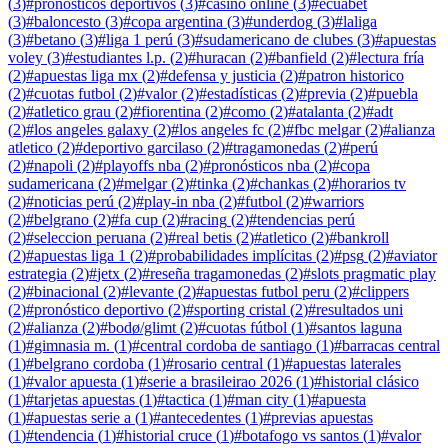
(
3
)
#
pronósticos deportivos
(
3
)
#
casino online
(
3
)
#
ecuabet
(
3
)
#
baloncesto
(
3
)
#
copa argentina
(
3
)
#
underdog
(
3
)
#
laliga
(
3
)
#
betano
(
3
)
#
liga 1 perú
(
3
)
#
sudamericano de clubes
(
3
)
#
apuestas
voley
(
3
)
#
estudiantes l.p.
(
2
)
#
huracan
(
2
)
#
banfield
(
2
)
#
lectura fría
(
2
)
#
apuestas liga mx
(
2
)
#
defensa y justicia
(
2
)
#
patron historico
(
2
)
#
cuotas futbol
(
2
)
#
valor
(
2
)
#
estadísticas
(
2
)
#
previa
(
2
)
#
puebla
(
2
)
#
atletico grau
(
2
)
#
fiorentina
(
2
)
#
como
(
2
)
#
atalanta
(
2
)
#
adt
(
2
)
#
los angeles galaxy
(
2
)
#
los angeles fc
(
2
)
#
fbc melgar
(
2
)
#
alianza
atletico
(
2
)
#
deportivo garcilaso
(
2
)
#
tragamonedas
(
2
)
#
perú
(
2
)
#
napoli
(
2
)
#
playoffs nba
(
2
)
#
pronósticos nba
(
2
)
#
copa
sudamericana
(
2
)
#
melgar
(
2
)
#
tinka
(
2
)
#
chankas
(
2
)
#
horarios tv
(
2
)
#
noticias perú
(
2
)
#
play-in nba
(
2
)
#
futbol
(
2
)
#
warriors
(
2
)
#
belgrano
(
2
)
#
fa cup
(
2
)
#
racing
(
2
)
#
tendencias perú
(
2
)
#
seleccion peruana
(
2
)
#
real betis
(
2
)
#
atletico
(
2
)
#
bankroll
(
2
)
#
apuestas liga 1
(
2
)
#
probabilidades implícitas
(
2
)
#
psg
(
2
)
#
aviator
estrategia
(
2
)
#
jetx
(
2
)
#
reseña tragamonedas
(
2
)
#
slots pragmatic play
(
2
)
#
binacional
(
2
)
#
levante
(
2
)
#
apuestas futbol peru
(
2
)
#
clippers
(
2
)
#
pronóstico deportivo
(
2
)
#
sporting cristal
(
2
)
#
resultados uni
(
2
)
#
alianza
(
2
)
#
bodø/glimt
(
2
)
#
cuotas fútbol
(
1
)
#
santos laguna
(
1
)
#
gimnasia m.
(
1
)
#
central cordoba de santiago
(
1
)
#
barracas central
(
1
)
#
belgrano cordoba
(
1
)
#
rosario central
(
1
)
#
apuestas laterales
(
1
)
#
valor apuesta
(
1
)
#
serie a brasileirao 2026
(
1
)
#
historial clásico
(
1
)
#
tarjetas apuestas
(
1
)
#
tactica
(
1
)
#
man city
(
1
)
#
apuesta
(
1
)
#
apuestas serie a
(
1
)
#
antecedentes
(
1
)
#
previas apuestas
(
1
)
#
tendencia
(
1
)
#
historial cruce
(
1
)
#
botafogo vs santos
(
1
)
#
valor