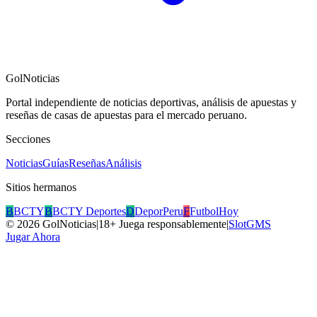
GolNoticias
Portal independiente de noticias deportivas, análisis de apuestas y
reseñas de casas de apuestas para el mercado peruano.
Secciones
Noticias
Guías
Reseñas
Análisis
Sitios hermanos
B
BCTY
B
BCTY Deportes
D
DeporPeru
F
FutbolHoy
©
2026
GolNoticias
|
18+ Juega responsablemente
|
SlotGMS
Jugar Ahora