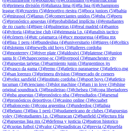
(
6
)
#
fluminense
(
6
)
#
botafogo
(
6
)
#
corinthians
(
6
)
#
internacional
(
6
)
#
primera división
(
6
)
#
alianza lima
(
6
)
#
la liga
(
6
)
#
champions
league
(
6
)
#
cruzeiro
(
5
)
#
deportivo riestra
(
5
)
#
boca juniors
(
5
)
#
bahia
(
5
)
#
mirassol
(
5
)
#
lanus
(
5
)
#
comerciantes unidos
(
5
)
#
nba
(
5
)
#
peru
(
5
)
#
pronóstico apuestas
(
4
)
#
probabilidad implícita
(
4
)
#
estudiantes
de rio cuarto
(
4
)
#
tigre
(
4
)
#
palmeiras
(
4
)
#
real madrid
(
4
)
#
santos
(
4
)
#
vitoria
(
4
)
#
racing club
(
4
)
#
gimnasia l.p.
(
4
)
#
analisis tactico
(
4
)
#
córners
(
4
)
#
utc cajamarca
(
4
)
#
ucv moquegua
(
4
)
#
liga mx
(
4
)
#
liga 1 peru
(
4
)
#
bundesliga
(
4
)
#
universitario
(
4
)
#
tigres
(
4
)
#
celtics
(
4
)
#
slotgms
(
4
)
#
newells old boys
(
3
)
#
talleres cordoba
(
3
)
#
monterrey
(
3
)
#
river plate
(
3
)
#
aldosivi
(
3
)
#
platense
(
3
)
#
union
santa fe
(
3
)
#
chapecoense-sc
(
3
)
#
liverpool
(
3
)
#
manchester city
(
3
)
#
apuestas tarjetas
(
3
)
#
sarmiento junin
(
3
)
#
argentinos jrs
(
3
)
#
vasco da gama
(
3
)
#
remo
(
3
)
#
atletico paranaense
(
3
)
#
atletico-mg
(
3
)
#
san lorenzo
(
3
)
#
primera division
(
3
)
#
mercado de corners
(
3
)
#
velez sarsfield
(
3
)
#
instituto cordoba
(
3
)
#
sport boys
(
3
)
#
atletico
tucuman
(
3
)
#
cienciano
(
3
)
#
slot machine
(
3
)
#
am i in love
(
3
)
#
shine
original soundtrack
(
3
)
#
brasileirao
(
3
)
#
chelsea
(
3
)
#
copa libertadores
(
3
)
#
nba apuestas
(
3
)
#
pronóstico nba
(
3
)
#
resultados
(
3
)
#
arsenal
(
3
)
#
pronósticos deportivos
(
3
)
#
casino online
(
3
)
#
ecuabet
(
3
)
#
baloncesto
(
3
)
#
copa argentina
(
3
)
#
underdog
(
3
)
#
laliga
(
3
)
#
betano
(
3
)
#
liga 1 perú
(
3
)
#
sudamericano de clubes
(
3
)
#
apuestas
voley
(
3
)
#
estudiantes l.p.
(
2
)
#
huracan
(
2
)
#
banfield
(
2
)
#
lectura fría
(
2
)
#
apuestas liga mx
(
2
)
#
defensa y justicia
(
2
)
#
patron historico
(
2
)
#
cuotas futbol
(
2
)
#
valor
(
2
)
#
estadísticas
(
2
)
#
previa
(
2
)
#
puebla