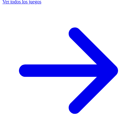
Ver todos los juegos