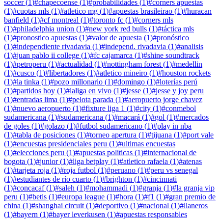
soccer
(
1
)
#
chapecoense
(
1
)
#
probabilidades
(
1
)
#
corners apuestas
(
1
)
#
cuotas mls
(
1
)
#
atletico mg
(
1
)
#
apuestas brasileirao
(
1
)
#
huracan
banfield
(
1
)
#
cf montreal
(
1
)
#
toronto fc
(
1
)
#
corners mls
(
1
)
#
philadelphia union
(
1
)
#
new york red bulls
(
1
)
#
táctica mls
(
1
)
#
pronostico apuestas
(
1
)
#
valor de apuesta
(
1
)
#
pronóstico
(
1
)
#
independiente rivadavia
(
1
)
#
independ. rivadavia
(
1
)
#
analisis
(
1
)
#
juan pablo ii college
(
1
)
#
fc cajamarca
(
1
)
#
shine soundtrack
(
1
)
#
petroperu
(
1
)
#
actualidad
(
1
)
#
nottingham forest
(
1
)
#
medellin
(
1
)
#
cusco
(
1
)
#
libertadores
(
1
)
#
atletico mineiro
(
1
)
#
houston rockets
(
1
)
#
la tinka
(
1
)
#
pozo millonario
(
1
)
#
domingo
(
1
)
#
loterías perú
(
1
)
#
partidos hoy
(
1
)
#
laliga en vivo
(
1
)
#
jesse
(
1
)
#
jesse y joy peru
(
1
)
#
entradas lima
(
1
)
#
pelota parada
(
1
)
#
aeropuerto jorge chavez
(
1
)
#
nuevo aeropuerto
(
1
)
#
fixture liga 1
(
1
)
#
city
(
1
)
#
conmebol
sudamericana
(
1
)
#
sudamericana
(
1
)
#
macará
(
1
)
#
gol
(
1
)
#
mercados
de goles
(
1
)
#
golazo
(
1
)
#
futbol sudamericano
(
1
)
#
play in nba
(
1
)
#
tabla de posiciones
(
1
)
#
torneo apertura
(
1
)
#
tijuana
(
1
)
#
port vale
(
1
)
#
encuestas presidenciales peru
(
1
)
#
ultimas encuestas
(
1
)
#
elecciones peru
(
1
)
#
apuestas politicas
(
1
)
#
internacional de
bogota
(
1
)
#
junior
(
1
)
#
liga betplay
(
1
)
#
atletico rafaela
(
1
)
#
atenas
(
1
)
#
tarjeta roja
(
1
)
#
roja futbol
(
1
)
#
peruano
(
1
)
#
peru vs senegal
(
1
)
#
estudiantes de río cuarto
(
1
)
#
brighton
(
1
)
#
cincinnati
(
1
)
#
concacaf
(
1
)
#
saleh
(
1
)
#
mohammadi
(
1
)
#
granja
(
1
)
#
la granja vip
peru
(
1
)
#
betis
(
1
)
#
europa league
(
1
)
#
hora
(
1
)
#
f1
(
1
)
#
gran premio de
china
(
1
)
#
shanghai circuit
(
1
)
#
deportivo
(
1
)
#
nacional
(
1
)
#
llaneros
(
1
)
#
bayern
(
1
)
#
bayer leverkusen
(
1
)
#
apuestas responsables