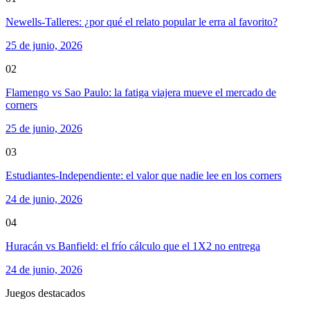
Newells-Talleres: ¿por qué el relato popular le erra al favorito?
25 de junio, 2026
02
Flamengo vs Sao Paulo: la fatiga viajera mueve el mercado de
corners
25 de junio, 2026
03
Estudiantes-Independiente: el valor que nadie lee en los corners
24 de junio, 2026
04
Huracán vs Banfield: el frío cálculo que el 1X2 no entrega
24 de junio, 2026
Juegos destacados