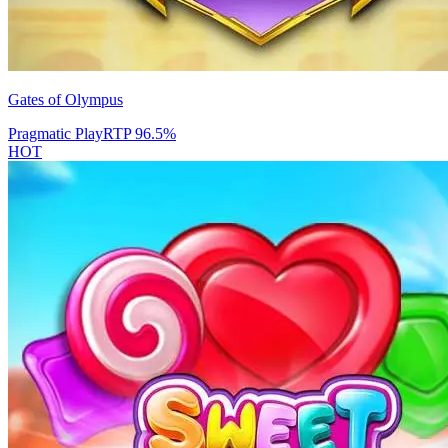
Gates of Olympus
Pragmatic Play
RTP
96.5
%
HOT