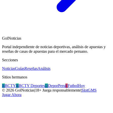
GolNoticias
Portal independiente de noticias deportivas, análisis de apuestas y
reseñas de casas de apuestas para el mercado peruano.
Secciones
Noticias
Guías
Reseñas
Análisis
Sitios hermanos
B
BCTY
B
BCTY Deportes
D
DeporPeru
F
FutbolHoy
©
2026
GolNoticias
|
18+ Juega responsablemente
|
SlotGMS
Jugar Ahora