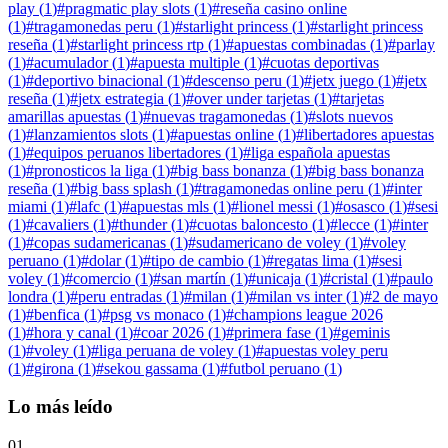
play
(
1
)
#
pragmatic play slots
(
1
)
#
reseña casino online
(
1
)
#
tragamonedas peru
(
1
)
#
starlight princess
(
1
)
#
starlight princess
reseña
(
1
)
#
starlight princess rtp
(
1
)
#
apuestas combinadas
(
1
)
#
parlay
(
1
)
#
acumulador
(
1
)
#
apuesta multiple
(
1
)
#
cuotas deportivas
(
1
)
#
deportivo binacional
(
1
)
#
descenso peru
(
1
)
#
jetx juego
(
1
)
#
jetx
reseña
(
1
)
#
jetx estrategia
(
1
)
#
over under tarjetas
(
1
)
#
tarjetas
amarillas apuestas
(
1
)
#
nuevas tragamonedas
(
1
)
#
slots nuevos
(
1
)
#
lanzamientos slots
(
1
)
#
apuestas online
(
1
)
#
libertadores apuestas
(
1
)
#
equipos peruanos libertadores
(
1
)
#
liga española apuestas
(
1
)
#
pronosticos la liga
(
1
)
#
big bass bonanza
(
1
)
#
big bass bonanza
reseña
(
1
)
#
big bass splash
(
1
)
#
tragamonedas online peru
(
1
)
#
inter
miami
(
1
)
#
lafc
(
1
)
#
apuestas mls
(
1
)
#
lionel messi
(
1
)
#
osasco
(
1
)
#
sesi
(
1
)
#
cavaliers
(
1
)
#
thunder
(
1
)
#
cuotas baloncesto
(
1
)
#
lecce
(
1
)
#
inter
(
1
)
#
copas sudamericanas
(
1
)
#
sudamericano de voley
(
1
)
#
voley
peruano
(
1
)
#
dolar
(
1
)
#
tipo de cambio
(
1
)
#
regatas lima
(
1
)
#
sesi
voley
(
1
)
#
comercio
(
1
)
#
san martín
(
1
)
#
unicaja
(
1
)
#
cristal
(
1
)
#
paulo
londra
(
1
)
#
peru entradas
(
1
)
#
milan
(
1
)
#
milan vs inter
(
1
)
#
2 de mayo
(
1
)
#
benfica
(
1
)
#
psg vs monaco
(
1
)
#
champions league 2026
(
1
)
#
hora y canal
(
1
)
#
coar 2026
(
1
)
#
primera fase
(
1
)
#
geminis
(
1
)
#
voley
(
1
)
#
liga peruana de voley
(
1
)
#
apuestas voley peru
(
1
)
#
girona
(
1
)
#
sekou gassama
(
1
)
#
futbol peruano
(
1
)
Lo más leído
01