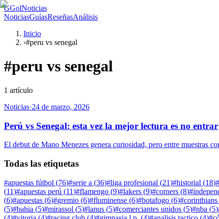
G
GolNoticias
Noticias
Guías
Reseñas
Análisis
Inicio
›
#peru vs senegal
#
peru vs senegal
1
artículo
Noticias
·
24 de marzo, 2026
Perú vs Senegal: esta vez la mejor lectura es no entrar
El debut de Mano Menezes genera curiosidad, pero entre muestras corta
Todas las etiquetas
#
apuestas fútbol
(
76
)
#
serie a
(
36
)
#
liga profesional
(
21
)
#
historial
(
18
)
(
11
)
#
apuestas perú
(
11
)
#
flamengo
(
9
)
#
lakers
(
9
)
#
corners
(
8
)
#
indepen
(
6
)
#
apuestas
(
6
)
#
gremio
(
6
)
#
fluminense
(
6
)
#
botafogo
(
6
)
#
corinthians
(
5
)
#
bahia
(
5
)
#
mirassol
(
5
)
#
lanus
(
5
)
#
comerciantes unidos
(
5
)
#
nba
(
5
)
(
4
)
#
vitoria
(
4
)
#
racing club
(
4
)
#
gimnasia l.p.
(
4
)
#
analisis tactico
(
4
)
#
c