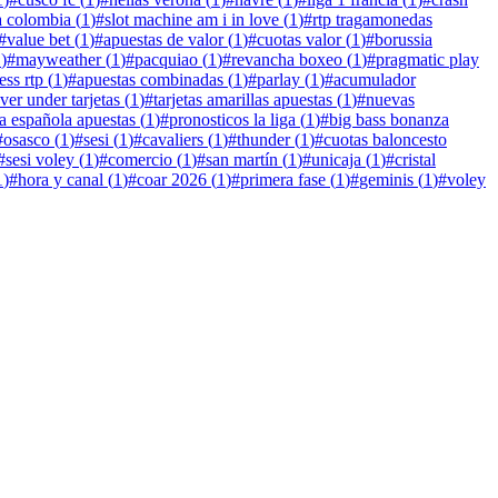
a colombia
(
1
)
#
slot machine am i in love
(
1
)
#
rtp tragamonedas
#
value bet
(
1
)
#
apuestas de valor
(
1
)
#
cuotas valor
(
1
)
#
borussia
1
)
#
mayweather
(
1
)
#
pacquiao
(
1
)
#
revancha boxeo
(
1
)
#
pragmatic play
ess rtp
(
1
)
#
apuestas combinadas
(
1
)
#
parlay
(
1
)
#
acumulador
ver under tarjetas
(
1
)
#
tarjetas amarillas apuestas
(
1
)
#
nuevas
ga española apuestas
(
1
)
#
pronosticos la liga
(
1
)
#
big bass bonanza
#
osasco
(
1
)
#
sesi
(
1
)
#
cavaliers
(
1
)
#
thunder
(
1
)
#
cuotas baloncesto
#
sesi voley
(
1
)
#
comercio
(
1
)
#
san martín
(
1
)
#
unicaja
(
1
)
#
cristal
1
)
#
hora y canal
(
1
)
#
coar 2026
(
1
)
#
primera fase
(
1
)
#
geminis
(
1
)
#
voley