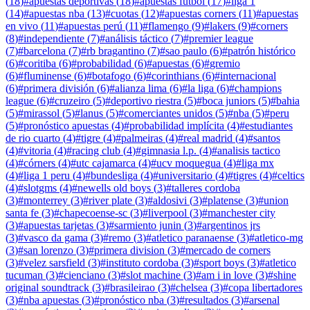
(
18
)
#
apuestas deportivas
(
18
)
#
apuestas futbol
(
17
)
#
liga 1
(
14
)
#
apuestas nba
(
13
)
#
cuotas
(
12
)
#
apuestas corners
(
11
)
#
apuestas
en vivo
(
11
)
#
apuestas perú
(
11
)
#
flamengo
(
9
)
#
lakers
(
9
)
#
corners
(
8
)
#
independiente
(
7
)
#
análisis táctico
(
7
)
#
premier league
(
7
)
#
barcelona
(
7
)
#
rb bragantino
(
7
)
#
sao paulo
(
6
)
#
patrón histórico
(
6
)
#
coritiba
(
6
)
#
probabilidad
(
6
)
#
apuestas
(
6
)
#
gremio
(
6
)
#
fluminense
(
6
)
#
botafogo
(
6
)
#
corinthians
(
6
)
#
internacional
(
6
)
#
primera división
(
6
)
#
alianza lima
(
6
)
#
la liga
(
6
)
#
champions
league
(
6
)
#
cruzeiro
(
5
)
#
deportivo riestra
(
5
)
#
boca juniors
(
5
)
#
bahia
(
5
)
#
mirassol
(
5
)
#
lanus
(
5
)
#
comerciantes unidos
(
5
)
#
nba
(
5
)
#
peru
(
5
)
#
pronóstico apuestas
(
4
)
#
probabilidad implícita
(
4
)
#
estudiantes
de rio cuarto
(
4
)
#
tigre
(
4
)
#
palmeiras
(
4
)
#
real madrid
(
4
)
#
santos
(
4
)
#
vitoria
(
4
)
#
racing club
(
4
)
#
gimnasia l.p.
(
4
)
#
analisis tactico
(
4
)
#
córners
(
4
)
#
utc cajamarca
(
4
)
#
ucv moquegua
(
4
)
#
liga mx
(
4
)
#
liga 1 peru
(
4
)
#
bundesliga
(
4
)
#
universitario
(
4
)
#
tigres
(
4
)
#
celtics
(
4
)
#
slotgms
(
4
)
#
newells old boys
(
3
)
#
talleres cordoba
(
3
)
#
monterrey
(
3
)
#
river plate
(
3
)
#
aldosivi
(
3
)
#
platense
(
3
)
#
union
santa fe
(
3
)
#
chapecoense-sc
(
3
)
#
liverpool
(
3
)
#
manchester city
(
3
)
#
apuestas tarjetas
(
3
)
#
sarmiento junin
(
3
)
#
argentinos jrs
(
3
)
#
vasco da gama
(
3
)
#
remo
(
3
)
#
atletico paranaense
(
3
)
#
atletico-mg
(
3
)
#
san lorenzo
(
3
)
#
primera division
(
3
)
#
mercado de corners
(
3
)
#
velez sarsfield
(
3
)
#
instituto cordoba
(
3
)
#
sport boys
(
3
)
#
atletico
tucuman
(
3
)
#
cienciano
(
3
)
#
slot machine
(
3
)
#
am i in love
(
3
)
#
shine
original soundtrack
(
3
)
#
brasileirao
(
3
)
#
chelsea
(
3
)
#
copa libertadores
(
3
)
#
nba apuestas
(
3
)
#
pronóstico nba
(
3
)
#
resultados
(
3
)
#
arsenal