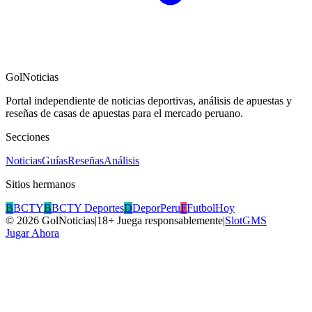
GolNoticias
Portal independiente de noticias deportivas, análisis de apuestas y
reseñas de casas de apuestas para el mercado peruano.
Secciones
Noticias
Guías
Reseñas
Análisis
Sitios hermanos
B
BCTY
B
BCTY Deportes
D
DeporPeru
F
FutbolHoy
©
2026
GolNoticias
|
18+ Juega responsablemente
|
SlotGMS
Jugar Ahora