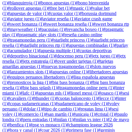
(
1
)
#
blanquirroja
(
1
)
#
bonos apuestas
(
1
)
#
bono bienvenida
(
1
)
#
rollover apuestas
(
1
)
#
free bet
(
1
)
#
magic
(
1
)
#
value bet
(
1
)
#
apuestas de valor
(
1
)
#
cuotas valor
(
1
)
#
borussia dortmund
(
1
)
#
aviator juego
(
1
)
#
aviator reseña
(
1
)
#
aviator crash game
(
1
)
#
sweet bonanza
(
1
)
#
sweet bonanza reseña
(
1
)
#
sweet bonanza rtp
(
1
)
#
mayweather
(
1
)
#
pacquiao
(
1
)
#
revancha boxeo
(
1
)
#
pragmatic
play
(
1
)
#
pragmatic play slots
(
1
)
#
reseña casino online
(
1
)
#
tragamonedas peru
(
1
)
#
starlight princess
(
1
)
#
starlight princess
reseña
(
1
)
#
starlight princess rtp
(
1
)
#
apuestas combinadas
(
1
)
#
parlay
(
1
)
#
acumulador
(
1
)
#
apuesta multiple
(
1
)
#
cuotas deportivas
(
1
)
#
deportivo binacional
(
1
)
#
descenso peru
(
1
)
#
jetx juego
(
1
)
#
jetx
reseña
(
1
)
#
jetx estrategia
(
1
)
#
over under tarjetas
(
1
)
#
tarjetas
amarillas apuestas
(
1
)
#
nuevas tragamonedas
(
1
)
#
slots nuevos
(
1
)
#
lanzamientos slots
(
1
)
#
apuestas online
(
1
)
#
libertadores apuestas
(
1
)
#
equipos peruanos libertadores
(
1
)
#
liga española apuestas
(
1
)
#
pronosticos la liga
(
1
)
#
big bass bonanza
(
1
)
#
big bass bonanza
reseña
(
1
)
#
big bass splash
(
1
)
#
tragamonedas online peru
(
1
)
#
inter
miami
(
1
)
#
lafc
(
1
)
#
apuestas mls
(
1
)
#
lionel messi
(
1
)
#
osasco
(
1
)
#
sesi
(
1
)
#
cavaliers
(
1
)
#
thunder
(
1
)
#
cuotas baloncesto
(
1
)
#
lecce
(
1
)
#
inter
(
1
)
#
copas sudamericanas
(
1
)
#
sudamericano de voley
(
1
)
#
voley
peruano
(
1
)
#
dolar
(
1
)
#
tipo de cambio
(
1
)
#
regatas lima
(
1
)
#
sesi
voley
(
1
)
#
comercio
(
1
)
#
san martín
(
1
)
#
unicaja
(
1
)
#
cristal
(
1
)
#
paulo
londra
(
1
)
#
peru entradas
(
1
)
#
milan
(
1
)
#
milan vs inter
(
1
)
#
2 de mayo
(
1
)
#
benfica
(
1
)
#
psg vs monaco
(
1
)
#
champions league 2026
(
1
)
#
hora y canal
(
1
)
#
coar 2026
(
1
)
#
primera fase
(
1
)
#
geminis