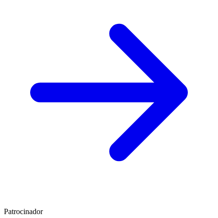
Patrocinador