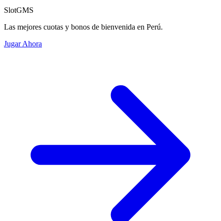
SlotGMS
Las mejores cuotas y bonos de bienvenida en Perú.
Jugar Ahora