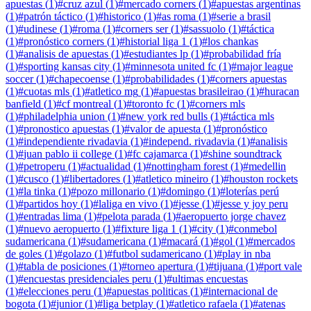
apuestas
(
1
)
#
cruz azul
(
1
)
#
mercado corners
(
1
)
#
apuestas argentinas
(
1
)
#
patrón táctico
(
1
)
#
historico
(
1
)
#
as roma
(
1
)
#
serie a brasil
(
1
)
#
udinese
(
1
)
#
roma
(
1
)
#
corners ser
(
1
)
#
sassuolo
(
1
)
#
táctica
(
1
)
#
pronóstico corners
(
1
)
#
historial liga 1
(
1
)
#
los chankas
(
1
)
#
analisis de apuestas
(
1
)
#
estudiantes lp
(
1
)
#
probabilidad fría
(
1
)
#
sporting kansas city
(
1
)
#
minnesota united fc
(
1
)
#
major league
soccer
(
1
)
#
chapecoense
(
1
)
#
probabilidades
(
1
)
#
corners apuestas
(
1
)
#
cuotas mls
(
1
)
#
atletico mg
(
1
)
#
apuestas brasileirao
(
1
)
#
huracan
banfield
(
1
)
#
cf montreal
(
1
)
#
toronto fc
(
1
)
#
corners mls
(
1
)
#
philadelphia union
(
1
)
#
new york red bulls
(
1
)
#
táctica mls
(
1
)
#
pronostico apuestas
(
1
)
#
valor de apuesta
(
1
)
#
pronóstico
(
1
)
#
independiente rivadavia
(
1
)
#
independ. rivadavia
(
1
)
#
analisis
(
1
)
#
juan pablo ii college
(
1
)
#
fc cajamarca
(
1
)
#
shine soundtrack
(
1
)
#
petroperu
(
1
)
#
actualidad
(
1
)
#
nottingham forest
(
1
)
#
medellin
(
1
)
#
cusco
(
1
)
#
libertadores
(
1
)
#
atletico mineiro
(
1
)
#
houston rockets
(
1
)
#
la tinka
(
1
)
#
pozo millonario
(
1
)
#
domingo
(
1
)
#
loterías perú
(
1
)
#
partidos hoy
(
1
)
#
laliga en vivo
(
1
)
#
jesse
(
1
)
#
jesse y joy peru
(
1
)
#
entradas lima
(
1
)
#
pelota parada
(
1
)
#
aeropuerto jorge chavez
(
1
)
#
nuevo aeropuerto
(
1
)
#
fixture liga 1
(
1
)
#
city
(
1
)
#
conmebol
sudamericana
(
1
)
#
sudamericana
(
1
)
#
macará
(
1
)
#
gol
(
1
)
#
mercados
de goles
(
1
)
#
golazo
(
1
)
#
futbol sudamericano
(
1
)
#
play in nba
(
1
)
#
tabla de posiciones
(
1
)
#
torneo apertura
(
1
)
#
tijuana
(
1
)
#
port vale
(
1
)
#
encuestas presidenciales peru
(
1
)
#
ultimas encuestas
(
1
)
#
elecciones peru
(
1
)
#
apuestas politicas
(
1
)
#
internacional de
bogota
(
1
)
#
junior
(
1
)
#
liga betplay
(
1
)
#
atletico rafaela
(
1
)
#
atenas