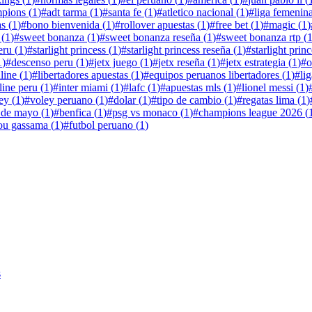
mpions
(
1
)
#
adt tarma
(
1
)
#
santa fe
(
1
)
#
atletico nacional
(
1
)
#
liga femenin
as
(
1
)
#
bono bienvenida
(
1
)
#
rollover apuestas
(
1
)
#
free bet
(
1
)
#
magic
(
1
)
(
1
)
#
sweet bonanza
(
1
)
#
sweet bonanza reseña
(
1
)
#
sweet bonanza rtp
(
eru
(
1
)
#
starlight princess
(
1
)
#
starlight princess reseña
(
1
)
#
starlight princ
1
)
#
descenso peru
(
1
)
#
jetx juego
(
1
)
#
jetx reseña
(
1
)
#
jetx estrategia
(
1
)
#
o
line
(
1
)
#
libertadores apuestas
(
1
)
#
equipos peruanos libertadores
(
1
)
#
li
ine peru
(
1
)
#
inter miami
(
1
)
#
lafc
(
1
)
#
apuestas mls
(
1
)
#
lionel messi
(
1
)
ey
(
1
)
#
voley peruano
(
1
)
#
dolar
(
1
)
#
tipo de cambio
(
1
)
#
regatas lima
(
1
)
 de mayo
(
1
)
#
benfica
(
1
)
#
psg vs monaco
(
1
)
#
champions league 2026
(
ou gassama
(
1
)
#
futbol peruano
(
1
)
s