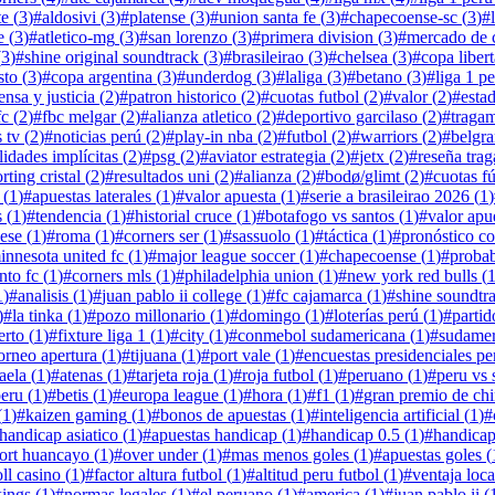
te
(
3
)
#
aldosivi
(
3
)
#
platense
(
3
)
#
union santa fe
(
3
)
#
chapecoense-sc
(
3
)
#
e
(
3
)
#
atletico-mg
(
3
)
#
san lorenzo
(
3
)
#
primera division
(
3
)
#
mercado de 
(
3
)
#
shine original soundtrack
(
3
)
#
brasileirao
(
3
)
#
chelsea
(
3
)
#
copa liber
sto
(
3
)
#
copa argentina
(
3
)
#
underdog
(
3
)
#
laliga
(
3
)
#
betano
(
3
)
#
liga 1 p
ensa y justicia
(
2
)
#
patron historico
(
2
)
#
cuotas futbol
(
2
)
#
valor
(
2
)
#
estad
fc
(
2
)
#
fbc melgar
(
2
)
#
alianza atletico
(
2
)
#
deportivo garcilaso
(
2
)
#
traga
 tv
(
2
)
#
noticias perú
(
2
)
#
play-in nba
(
2
)
#
futbol
(
2
)
#
warriors
(
2
)
#
belgr
lidades implícitas
(
2
)
#
psg
(
2
)
#
aviator estrategia
(
2
)
#
jetx
(
2
)
#
reseña tra
rting cristal
(
2
)
#
resultados uni
(
2
)
#
alianza
(
2
)
#
bodø/glimt
(
2
)
#
cuotas f
(
1
)
#
apuestas laterales
(
1
)
#
valor apuesta
(
1
)
#
serie a brasileirao 2026
(
1
)
s
(
1
)
#
tendencia
(
1
)
#
historial cruce
(
1
)
#
botafogo vs santos
(
1
)
#
valor apu
ese
(
1
)
#
roma
(
1
)
#
corners ser
(
1
)
#
sassuolo
(
1
)
#
táctica
(
1
)
#
pronóstico co
innesota united fc
(
1
)
#
major league soccer
(
1
)
#
chapecoense
(
1
)
#
probab
nto fc
(
1
)
#
corners mls
(
1
)
#
philadelphia union
(
1
)
#
new york red bulls
(
1
)
#
analisis
(
1
)
#
juan pablo ii college
(
1
)
#
fc cajamarca
(
1
)
#
shine soundtr
)
#
la tinka
(
1
)
#
pozo millonario
(
1
)
#
domingo
(
1
)
#
loterías perú
(
1
)
#
partid
erto
(
1
)
#
fixture liga 1
(
1
)
#
city
(
1
)
#
conmebol sudamericana
(
1
)
#
sudamer
orneo apertura
(
1
)
#
tijuana
(
1
)
#
port vale
(
1
)
#
encuestas presidenciales pe
faela
(
1
)
#
atenas
(
1
)
#
tarjeta roja
(
1
)
#
roja futbol
(
1
)
#
peruano
(
1
)
#
peru vs 
peru
(
1
)
#
betis
(
1
)
#
europa league
(
1
)
#
hora
(
1
)
#
f1
(
1
)
#
gran premio de ch
(
1
)
#
kaizen gaming
(
1
)
#
bonos de apuestas
(
1
)
#
inteligencia artificial
(
1
)
#
handicap asiatico
(
1
)
#
apuestas handicap
(
1
)
#
handicap 0.5
(
1
)
#
handicap
ort huancayo
(
1
)
#
over under
(
1
)
#
mas menos goles
(
1
)
#
apuestas goles
(
ll casino
(
1
)
#
factor altura futbol
(
1
)
#
altitud peru futbol
(
1
)
#
ventaja loca
kings
(
1
)
#
normas legales
(
1
)
#
el peruano
(
1
)
#
america
(
1
)
#
juan pablo ii
(