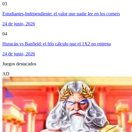
03
Estudiantes-Independiente: el valor que nadie lee en los corners
24 de junio, 2026
04
Huracán vs Banfield: el frío cálculo que el 1X2 no entrega
24 de junio, 2026
Juegos destacados
AD