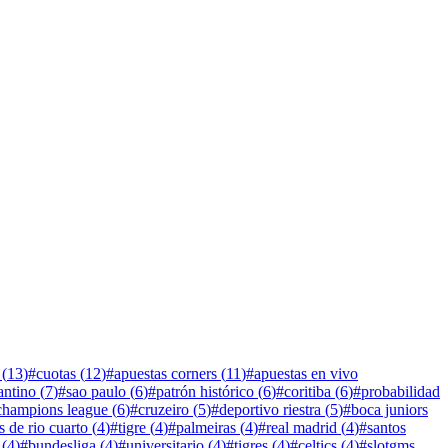
(
13
)
#
cuotas
(
12
)
#
apuestas corners
(
11
)
#
apuestas en vivo
antino
(
7
)
#
sao paulo
(
6
)
#
patrón histórico
(
6
)
#
coritiba
(
6
)
#
probabilidad
champions league
(
6
)
#
cruzeiro
(
5
)
#
deportivo riestra
(
5
)
#
boca juniors
s de rio cuarto
(
4
)
#
tigre
(
4
)
#
palmeiras
(
4
)
#
real madrid
(
4
)
#
santos
(
4
)
#
bundesliga
(
4
)
#
universitario
(
4
)
#
tigres
(
4
)
#
celtics
(
4
)
#
slotgms