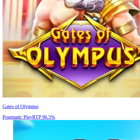
Gates of Olympus
Pragmatic Play
RTP
96.5
%