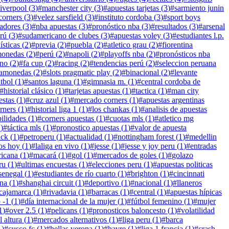
liverpool
(
3
)
#
manchester city
(
3
)
#
apuestas tarjetas
(
3
)
#
sarmiento junin
corners
(
3
)
#
velez sarsfield
(
3
)
#
instituto cordoba
(
3
)
#
sport boys
tadores
(
3
)
#
nba apuestas
(
3
)
#
pronóstico nba
(
3
)
#
resultados
(
3
)
#
arsenal
erú
(
3
)
#
sudamericano de clubes
(
3
)
#
apuestas voley
(
3
)
#
estudiantes l.p.
ísticas
(
2
)
#
previa
(
2
)
#
puebla
(
2
)
#
atletico grau
(
2
)
#
fiorentina
monedas
(
2
)
#
perú
(
2
)
#
napoli
(
2
)
#
playoffs nba
(
2
)
#
pronósticos nba
ano
(
2
)
#
fa cup
(
2
)
#
racing
(
2
)
#
tendencias perú
(
2
)
#
seleccion peruana
gamonedas
(
2
)
#
slots pragmatic play
(
2
)
#
binacional
(
2
)
#
levante
útbol
(
1
)
#
santos laguna
(
1
)
#
gimnasia m.
(
1
)
#
central cordoba de
#
historial clásico
(
1
)
#
tarjetas apuestas
(
1
)
#
tactica
(
1
)
#
man city
estas
(
1
)
#
cruz azul
(
1
)
#
mercado corners
(
1
)
#
apuestas argentinas
rners
(
1
)
#
historial liga 1
(
1
)
#
los chankas
(
1
)
#
analisis de apuestas
ilidades
(
1
)
#
corners apuestas
(
1
)
#
cuotas mls
(
1
)
#
atletico mg
1
)
#
táctica mls
(
1
)
#
pronostico apuestas
(
1
)
#
valor de apuesta
ack
(
1
)
#
petroperu
(
1
)
#
actualidad
(
1
)
#
nottingham forest
(
1
)
#
medellin
os hoy
(
1
)
#
laliga en vivo
(
1
)
#
jesse
(
1
)
#
jesse y joy peru
(
1
)
#
entradas
icana
(
1
)
#
macará
(
1
)
#
gol
(
1
)
#
mercados de goles
(
1
)
#
golazo
ru
(
1
)
#
ultimas encuestas
(
1
)
#
elecciones peru
(
1
)
#
apuestas politicas
senegal
(
1
)
#
estudiantes de río cuarto
(
1
)
#
brighton
(
1
)
#
cincinnati
ina
(
1
)
#
shanghai circuit
(
1
)
#
deportivo
(
1
)
#
nacional
(
1
)
#
llaneros
cajamarca
(
1
)
#
rivadavia
(
1
)
#
barracas
(
1
)
#
central
(
1
)
#
apuestas hípicas
 -1
(
1
)
#
día internacional de la mujer
(
1
)
#
fútbol femenino
(
1
)
#
mujer
1
)
#
over 2.5
(
1
)
#
pelicans
(
1
)
#
pronosticos baloncesto
(
1
)
#
volatilidad
l altura
(
1
)
#
mercados alternativos
(
1
)
#
liga peru
(
1
)
#
barca
1
)
#
cusco fc
(
1
)
#
hellas verona
(
1
)
#
havre
(
1
)
#
liga 1 francia
(
1
)
#
crash