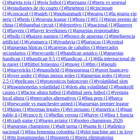
(
1
)
#
tarjeta roja
(
1
)
#
roja futbol
(
1
)
#
peruano
(
1
)
#
peru vs senegal
(
1
)
#
estudiantes de río cuarto
(
1
)
#
brighton
(
1
)
#
cincinnati
(
1
)
#
concacaf
(
1
)
#
saleh
(
1
)
#
mohammadi
(
1
)
#
granja
(
1
)
#
la granja vip
peru
(
1
)
#
betis
(
1
)
#
europa league
(
1
)
#
hora
(
1
)
#
f1
(
1
)
#
gran premio de
china
(
1
)
#
shanghai circuit
(
1
)
#
deportivo
(
1
)
#
nacional
(
1
)
#
llaneros
(
1
)
#
bayern
(
1
)
#
bayer leverkusen
(
1
)
#
apuestas responsables
(
1
)
#
bulls
(
1
)
#
kaizen gaming
(
1
)
#
bonos de apuestas
(
1
)
#
inteligencia
artificial
(
1
)
#
cajamarca
(
1
)
#
rivadavia
(
1
)
#
barracas
(
1
)
#
central
(
1
)
#
apuestas hípicas
(
1
)
#
carreras de caballos
(
1
)
#
mercados
secundarios
(
1
)
#
newcastle
(
1
)
#
handicap asiatico
(
1
)
#
apuestas
handicap
(
1
)
#
handicap 0.5
(
1
)
#
handicap -1
(
1
)
#
día internacional de
la mujer
(
1
)
#
fútbol femenino
(
1
)
#
mujer
(
1
)
#
8m
(
1
)
#
getafe
(
1
)
#
mavericks
(
1
)
#
mansfield
(
1
)
#
moquegua
(
1
)
#
sport huancayo
(
1
)
#
over under
(
1
)
#
mas menos goles
(
1
)
#
apuestas goles
(
1
)
#
over
2.5
(
1
)
#
pelicans
(
1
)
#
pronosticos baloncesto
(
1
)
#
volatilidad slots
(
1
)
#
tragamonedas volatilidad
(
1
)
#
slots alta volatilidad
(
1
)
#
bankroll
casino
(
1
)
#
factor altura futbol
(
1
)
#
altitud peru futbol
(
1
)
#
ventaja
local altura
(
1
)
#
mercados alternativos
(
1
)
#
liga peru
(
1
)
#
barca
(
1
)
#
newcastle vs manchester united
(
1
)
#
apuestas premier league
(
1
)
#
kings
(
1
)
#
normas legales
(
1
)
#
el peruano
(
1
)
#
america
(
1
)
#
juan
pablo ii
(
1
)
#
cusco fc
(
1
)
#
hellas verona
(
1
)
#
havre
(
1
)
#
liga 1 francia
(
1
)
#
crash game
(
1
)
#
juego aviator
(
1
)
#
sorteo champions 2026
(
1
)
#
apuestas champions
(
1
)
#
adt tarma
(
1
)
#
santa fe
(
1
)
#
atletico
nacional
(
1
)
#
liga femenina colombia
(
1
)
#
slot machine am i in love
(
1
)
#
rtp tragamonedas
(
1
)
#
nuggets
(
1
)
#
peru eliminatorias