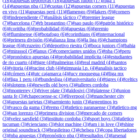
(
18
)
#
apuestas deportivas
(
18
)
#
apuestas futbol
(
17
)
#
liga 1
(
14
)
#
apuestas nba
(
13
)
#
cuotas
(
12
)
#
apuestas corners
(
11
)
#
apuestas
en vivo
(
11
)
#
apuestas perú
(
11
)
#
flamengo
(
9
)
#
lakers
(
9
)
#
corners
(
8
)
#
independiente
(
7
)
#
análisis táctico
(
7
)
#
premier league
(
7
)
#
barcelona
(
7
)
#
rb bragantino
(
7
)
#
sao paulo
(
6
)
#
patrón histórico
(
6
)
#
coritiba
(
6
)
#
probabilidad
(
6
)
#
apuestas
(
6
)
#
gremio
(
6
)
#
fluminense
(
6
)
#
botafogo
(
6
)
#
corinthians
(
6
)
#
internacional
(
6
)
#
primera división
(
6
)
#
alianza lima
(
6
)
#
la liga
(
6
)
#
champions
league
(
6
)
#
cruzeiro
(
5
)
#
deportivo riestra
(
5
)
#
boca juniors
(
5
)
#
bahia
(
5
)
#
mirassol
(
5
)
#
lanus
(
5
)
#
comerciantes unidos
(
5
)
#
nba
(
5
)
#
peru
(
5
)
#
pronóstico apuestas
(
4
)
#
probabilidad implícita
(
4
)
#
estudiantes
de rio cuarto
(
4
)
#
tigre
(
4
)
#
palmeiras
(
4
)
#
real madrid
(
4
)
#
santos
(
4
)
#
vitoria
(
4
)
#
racing club
(
4
)
#
gimnasia l.p.
(
4
)
#
analisis tactico
(
4
)
#
córners
(
4
)
#
utc cajamarca
(
4
)
#
ucv moquegua
(
4
)
#
liga mx
(
4
)
#
liga 1 peru
(
4
)
#
bundesliga
(
4
)
#
universitario
(
4
)
#
tigres
(
4
)
#
celtics
(
4
)
#
slotgms
(
4
)
#
newells old boys
(
3
)
#
talleres cordoba
(
3
)
#
monterrey
(
3
)
#
river plate
(
3
)
#
aldosivi
(
3
)
#
platense
(
3
)
#
union
santa fe
(
3
)
#
chapecoense-sc
(
3
)
#
liverpool
(
3
)
#
manchester city
(
3
)
#
apuestas tarjetas
(
3
)
#
sarmiento junin
(
3
)
#
argentinos jrs
(
3
)
#
vasco da gama
(
3
)
#
remo
(
3
)
#
atletico paranaense
(
3
)
#
atletico-mg
(
3
)
#
san lorenzo
(
3
)
#
primera division
(
3
)
#
mercado de corners
(
3
)
#
velez sarsfield
(
3
)
#
instituto cordoba
(
3
)
#
sport boys
(
3
)
#
atletico
tucuman
(
3
)
#
cienciano
(
3
)
#
slot machine
(
3
)
#
am i in love
(
3
)
#
shine
original soundtrack
(
3
)
#
brasileirao
(
3
)
#
chelsea
(
3
)
#
copa libertadores
(
3
)
#
nba apuestas
(
3
)
#
pronóstico nba
(
3
)
#
resultados
(
3
)
#
arsenal