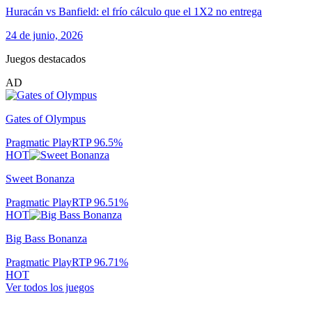
Huracán vs Banfield: el frío cálculo que el 1X2 no entrega
24 de junio, 2026
Juegos destacados
AD
Gates of Olympus
Pragmatic Play
RTP
96.5
%
HOT
Sweet Bonanza
Pragmatic Play
RTP
96.51
%
HOT
Big Bass Bonanza
Pragmatic Play
RTP
96.71
%
HOT
Ver todos los juegos