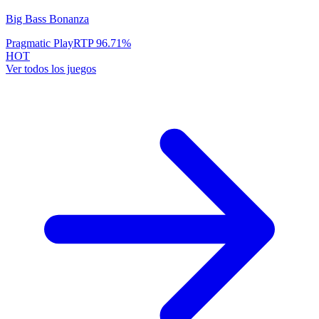
Big Bass Bonanza
Pragmatic Play
RTP
96.71
%
HOT
Ver todos los juegos