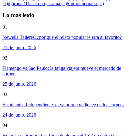
(
1
)
#
girona
(
1
)
#
sekou gassama
(
1
)
#
futbol peruano
(
1
)
Lo más leído
01
Newells-Talleres: ¿por qué el relato popular le erra al favorito?
25 de junio, 2026
02
Flamengo vs Sao Paulo: la fatiga viajera mueve el mercado de
corners
25 de junio, 2026
03
Estudiantes-Independiente: el valor que nadie lee en los corners
24 de junio, 2026
04
Huracán vs Banfield: el frío cálculo que el 1X2 no entrega