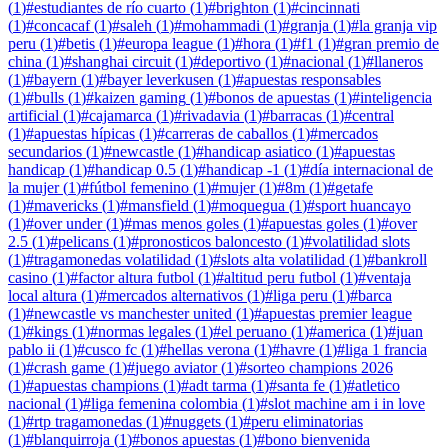
(
1
)
#
estudiantes de río cuarto
(
1
)
#
brighton
(
1
)
#
cincinnati
(
1
)
#
concacaf
(
1
)
#
saleh
(
1
)
#
mohammadi
(
1
)
#
granja
(
1
)
#
la granja vip
peru
(
1
)
#
betis
(
1
)
#
europa league
(
1
)
#
hora
(
1
)
#
f1
(
1
)
#
gran premio de
china
(
1
)
#
shanghai circuit
(
1
)
#
deportivo
(
1
)
#
nacional
(
1
)
#
llaneros
(
1
)
#
bayern
(
1
)
#
bayer leverkusen
(
1
)
#
apuestas responsables
(
1
)
#
bulls
(
1
)
#
kaizen gaming
(
1
)
#
bonos de apuestas
(
1
)
#
inteligencia
artificial
(
1
)
#
cajamarca
(
1
)
#
rivadavia
(
1
)
#
barracas
(
1
)
#
central
(
1
)
#
apuestas hípicas
(
1
)
#
carreras de caballos
(
1
)
#
mercados
secundarios
(
1
)
#
newcastle
(
1
)
#
handicap asiatico
(
1
)
#
apuestas
handicap
(
1
)
#
handicap 0.5
(
1
)
#
handicap -1
(
1
)
#
día internacional de
la mujer
(
1
)
#
fútbol femenino
(
1
)
#
mujer
(
1
)
#
8m
(
1
)
#
getafe
(
1
)
#
mavericks
(
1
)
#
mansfield
(
1
)
#
moquegua
(
1
)
#
sport huancayo
(
1
)
#
over under
(
1
)
#
mas menos goles
(
1
)
#
apuestas goles
(
1
)
#
over
2.5
(
1
)
#
pelicans
(
1
)
#
pronosticos baloncesto
(
1
)
#
volatilidad slots
(
1
)
#
tragamonedas volatilidad
(
1
)
#
slots alta volatilidad
(
1
)
#
bankroll
casino
(
1
)
#
factor altura futbol
(
1
)
#
altitud peru futbol
(
1
)
#
ventaja
local altura
(
1
)
#
mercados alternativos
(
1
)
#
liga peru
(
1
)
#
barca
(
1
)
#
newcastle vs manchester united
(
1
)
#
apuestas premier league
(
1
)
#
kings
(
1
)
#
normas legales
(
1
)
#
el peruano
(
1
)
#
america
(
1
)
#
juan
pablo ii
(
1
)
#
cusco fc
(
1
)
#
hellas verona
(
1
)
#
havre
(
1
)
#
liga 1 francia
(
1
)
#
crash game
(
1
)
#
juego aviator
(
1
)
#
sorteo champions 2026
(
1
)
#
apuestas champions
(
1
)
#
adt tarma
(
1
)
#
santa fe
(
1
)
#
atletico
nacional
(
1
)
#
liga femenina colombia
(
1
)
#
slot machine am i in love
(
1
)
#
rtp tragamonedas
(
1
)
#
nuggets
(
1
)
#
peru eliminatorias
(
1
)
#
blanquirroja
(
1
)
#
bonos apuestas
(
1
)
#
bono bienvenida