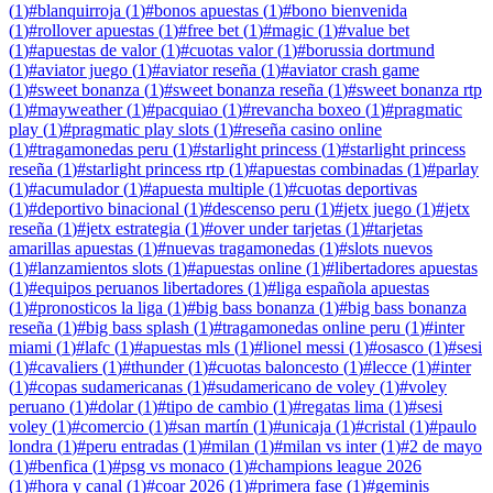
(
1
)
#
blanquirroja
(
1
)
#
bonos apuestas
(
1
)
#
bono bienvenida
(
1
)
#
rollover apuestas
(
1
)
#
free bet
(
1
)
#
magic
(
1
)
#
value bet
(
1
)
#
apuestas de valor
(
1
)
#
cuotas valor
(
1
)
#
borussia dortmund
(
1
)
#
aviator juego
(
1
)
#
aviator reseña
(
1
)
#
aviator crash game
(
1
)
#
sweet bonanza
(
1
)
#
sweet bonanza reseña
(
1
)
#
sweet bonanza rtp
(
1
)
#
mayweather
(
1
)
#
pacquiao
(
1
)
#
revancha boxeo
(
1
)
#
pragmatic
play
(
1
)
#
pragmatic play slots
(
1
)
#
reseña casino online
(
1
)
#
tragamonedas peru
(
1
)
#
starlight princess
(
1
)
#
starlight princess
reseña
(
1
)
#
starlight princess rtp
(
1
)
#
apuestas combinadas
(
1
)
#
parlay
(
1
)
#
acumulador
(
1
)
#
apuesta multiple
(
1
)
#
cuotas deportivas
(
1
)
#
deportivo binacional
(
1
)
#
descenso peru
(
1
)
#
jetx juego
(
1
)
#
jetx
reseña
(
1
)
#
jetx estrategia
(
1
)
#
over under tarjetas
(
1
)
#
tarjetas
amarillas apuestas
(
1
)
#
nuevas tragamonedas
(
1
)
#
slots nuevos
(
1
)
#
lanzamientos slots
(
1
)
#
apuestas online
(
1
)
#
libertadores apuestas
(
1
)
#
equipos peruanos libertadores
(
1
)
#
liga española apuestas
(
1
)
#
pronosticos la liga
(
1
)
#
big bass bonanza
(
1
)
#
big bass bonanza
reseña
(
1
)
#
big bass splash
(
1
)
#
tragamonedas online peru
(
1
)
#
inter
miami
(
1
)
#
lafc
(
1
)
#
apuestas mls
(
1
)
#
lionel messi
(
1
)
#
osasco
(
1
)
#
sesi
(
1
)
#
cavaliers
(
1
)
#
thunder
(
1
)
#
cuotas baloncesto
(
1
)
#
lecce
(
1
)
#
inter
(
1
)
#
copas sudamericanas
(
1
)
#
sudamericano de voley
(
1
)
#
voley
peruano
(
1
)
#
dolar
(
1
)
#
tipo de cambio
(
1
)
#
regatas lima
(
1
)
#
sesi
voley
(
1
)
#
comercio
(
1
)
#
san martín
(
1
)
#
unicaja
(
1
)
#
cristal
(
1
)
#
paulo
londra
(
1
)
#
peru entradas
(
1
)
#
milan
(
1
)
#
milan vs inter
(
1
)
#
2 de mayo
(
1
)
#
benfica
(
1
)
#
psg vs monaco
(
1
)
#
champions league 2026
(
1
)
#
hora y canal
(
1
)
#
coar 2026
(
1
)
#
primera fase
(
1
)
#
geminis