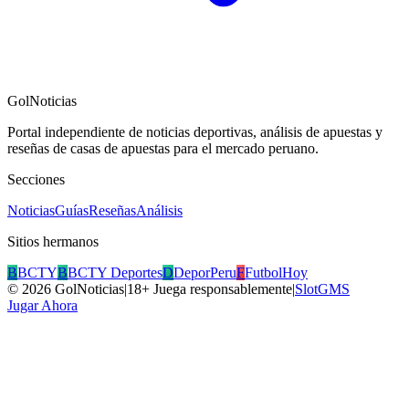
GolNoticias
Portal independiente de noticias deportivas, análisis de apuestas y
reseñas de casas de apuestas para el mercado peruano.
Secciones
Noticias
Guías
Reseñas
Análisis
Sitios hermanos
B
BCTY
B
BCTY Deportes
D
DeporPeru
F
FutbolHoy
©
2026
GolNoticias
|
18+ Juega responsablemente
|
SlotGMS
Jugar Ahora