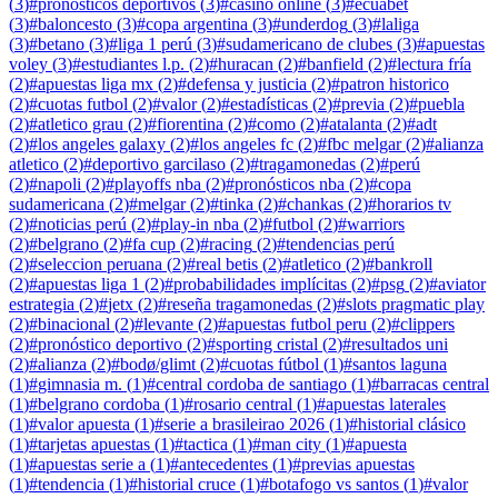
(
3
)
#
pronósticos deportivos
(
3
)
#
casino online
(
3
)
#
ecuabet
(
3
)
#
baloncesto
(
3
)
#
copa argentina
(
3
)
#
underdog
(
3
)
#
laliga
(
3
)
#
betano
(
3
)
#
liga 1 perú
(
3
)
#
sudamericano de clubes
(
3
)
#
apuestas
voley
(
3
)
#
estudiantes l.p.
(
2
)
#
huracan
(
2
)
#
banfield
(
2
)
#
lectura fría
(
2
)
#
apuestas liga mx
(
2
)
#
defensa y justicia
(
2
)
#
patron historico
(
2
)
#
cuotas futbol
(
2
)
#
valor
(
2
)
#
estadísticas
(
2
)
#
previa
(
2
)
#
puebla
(
2
)
#
atletico grau
(
2
)
#
fiorentina
(
2
)
#
como
(
2
)
#
atalanta
(
2
)
#
adt
(
2
)
#
los angeles galaxy
(
2
)
#
los angeles fc
(
2
)
#
fbc melgar
(
2
)
#
alianza
atletico
(
2
)
#
deportivo garcilaso
(
2
)
#
tragamonedas
(
2
)
#
perú
(
2
)
#
napoli
(
2
)
#
playoffs nba
(
2
)
#
pronósticos nba
(
2
)
#
copa
sudamericana
(
2
)
#
melgar
(
2
)
#
tinka
(
2
)
#
chankas
(
2
)
#
horarios tv
(
2
)
#
noticias perú
(
2
)
#
play-in nba
(
2
)
#
futbol
(
2
)
#
warriors
(
2
)
#
belgrano
(
2
)
#
fa cup
(
2
)
#
racing
(
2
)
#
tendencias perú
(
2
)
#
seleccion peruana
(
2
)
#
real betis
(
2
)
#
atletico
(
2
)
#
bankroll
(
2
)
#
apuestas liga 1
(
2
)
#
probabilidades implícitas
(
2
)
#
psg
(
2
)
#
aviator
estrategia
(
2
)
#
jetx
(
2
)
#
reseña tragamonedas
(
2
)
#
slots pragmatic play
(
2
)
#
binacional
(
2
)
#
levante
(
2
)
#
apuestas futbol peru
(
2
)
#
clippers
(
2
)
#
pronóstico deportivo
(
2
)
#
sporting cristal
(
2
)
#
resultados uni
(
2
)
#
alianza
(
2
)
#
bodø/glimt
(
2
)
#
cuotas fútbol
(
1
)
#
santos laguna
(
1
)
#
gimnasia m.
(
1
)
#
central cordoba de santiago
(
1
)
#
barracas central
(
1
)
#
belgrano cordoba
(
1
)
#
rosario central
(
1
)
#
apuestas laterales
(
1
)
#
valor apuesta
(
1
)
#
serie a brasileirao 2026
(
1
)
#
historial clásico
(
1
)
#
tarjetas apuestas
(
1
)
#
tactica
(
1
)
#
man city
(
1
)
#
apuesta
(
1
)
#
apuestas serie a
(
1
)
#
antecedentes
(
1
)
#
previas apuestas
(
1
)
#
tendencia
(
1
)
#
historial cruce
(
1
)
#
botafogo vs santos
(
1
)
#
valor