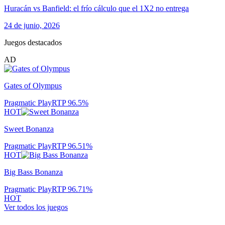
Huracán vs Banfield: el frío cálculo que el 1X2 no entrega
24 de junio, 2026
Juegos destacados
AD
Gates of Olympus
Pragmatic Play
RTP
96.5
%
HOT
Sweet Bonanza
Pragmatic Play
RTP
96.51
%
HOT
Big Bass Bonanza
Pragmatic Play
RTP
96.71
%
HOT
Ver todos los juegos