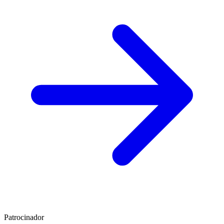
Patrocinador