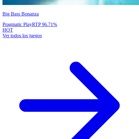
Big Bass Bonanza
Pragmatic Play
RTP
96.71
%
HOT
Ver todos los juegos