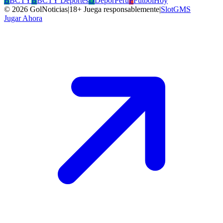
B
BCTY
B
BCTY Deportes
D
DeporPeru
F
FutbolHoy
©
2026
GolNoticias
|
18+ Juega responsablemente
|
SlotGMS
Jugar Ahora