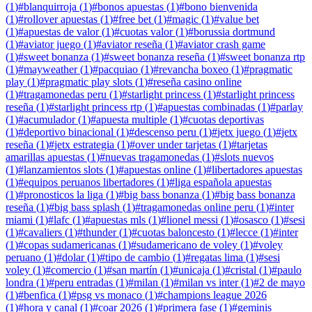
(
1
)
#
blanquirroja
(
1
)
#
bonos apuestas
(
1
)
#
bono bienvenida
(
1
)
#
rollover apuestas
(
1
)
#
free bet
(
1
)
#
magic
(
1
)
#
value bet
(
1
)
#
apuestas de valor
(
1
)
#
cuotas valor
(
1
)
#
borussia dortmund
(
1
)
#
aviator juego
(
1
)
#
aviator reseña
(
1
)
#
aviator crash game
(
1
)
#
sweet bonanza
(
1
)
#
sweet bonanza reseña
(
1
)
#
sweet bonanza rtp
(
1
)
#
mayweather
(
1
)
#
pacquiao
(
1
)
#
revancha boxeo
(
1
)
#
pragmatic
play
(
1
)
#
pragmatic play slots
(
1
)
#
reseña casino online
(
1
)
#
tragamonedas peru
(
1
)
#
starlight princess
(
1
)
#
starlight princess
reseña
(
1
)
#
starlight princess rtp
(
1
)
#
apuestas combinadas
(
1
)
#
parlay
(
1
)
#
acumulador
(
1
)
#
apuesta multiple
(
1
)
#
cuotas deportivas
(
1
)
#
deportivo binacional
(
1
)
#
descenso peru
(
1
)
#
jetx juego
(
1
)
#
jetx
reseña
(
1
)
#
jetx estrategia
(
1
)
#
over under tarjetas
(
1
)
#
tarjetas
amarillas apuestas
(
1
)
#
nuevas tragamonedas
(
1
)
#
slots nuevos
(
1
)
#
lanzamientos slots
(
1
)
#
apuestas online
(
1
)
#
libertadores apuestas
(
1
)
#
equipos peruanos libertadores
(
1
)
#
liga española apuestas
(
1
)
#
pronosticos la liga
(
1
)
#
big bass bonanza
(
1
)
#
big bass bonanza
reseña
(
1
)
#
big bass splash
(
1
)
#
tragamonedas online peru
(
1
)
#
inter
miami
(
1
)
#
lafc
(
1
)
#
apuestas mls
(
1
)
#
lionel messi
(
1
)
#
osasco
(
1
)
#
sesi
(
1
)
#
cavaliers
(
1
)
#
thunder
(
1
)
#
cuotas baloncesto
(
1
)
#
lecce
(
1
)
#
inter
(
1
)
#
copas sudamericanas
(
1
)
#
sudamericano de voley
(
1
)
#
voley
peruano
(
1
)
#
dolar
(
1
)
#
tipo de cambio
(
1
)
#
regatas lima
(
1
)
#
sesi
voley
(
1
)
#
comercio
(
1
)
#
san martín
(
1
)
#
unicaja
(
1
)
#
cristal
(
1
)
#
paulo
londra
(
1
)
#
peru entradas
(
1
)
#
milan
(
1
)
#
milan vs inter
(
1
)
#
2 de mayo
(
1
)
#
benfica
(
1
)
#
psg vs monaco
(
1
)
#
champions league 2026
(
1
)
#
hora y canal
(
1
)
#
coar 2026
(
1
)
#
primera fase
(
1
)
#
geminis