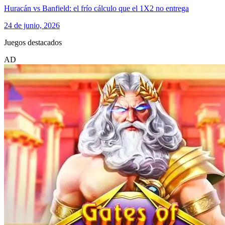
Huracán vs Banfield: el frío cálculo que el 1X2 no entrega
24 de junio, 2026
Juegos destacados
AD