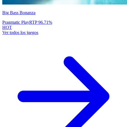
Big Bass Bonanza
Pragmatic Play
RTP
96.71
%
HOT
Ver todos los juegos