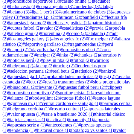
(
3
)
#
pronósticos deportivos
(
3
)
#
casino online
(
3
)
#
ecuabet
(
3
)
#
baloncesto
(
3
)
#
copa argentina
(
3
)
#
underdog
(
3
)
#
laliga
(
3
)
#
betano
(
3
)
#
liga 1 perú
(
3
)
#
sudamericano de clubes
(
3
)
#
apuestas
voley
(
3
)
#
estudiantes l.p.
(
2
)
#
huracan
(
2
)
#
banfield
(
2
)
#
lectura fría
(
2
)
#
apuestas liga mx
(
2
)
#
defensa y justicia
(
2
)
#
patron historico
(
2
)
#
cuotas futbol
(
2
)
#
valor
(
2
)
#
estadísticas
(
2
)
#
previa
(
2
)
#
puebla
(
2
)
#
atletico grau
(
2
)
#
fiorentina
(
2
)
#
como
(
2
)
#
atalanta
(
2
)
#
adt
(
2
)
#
los angeles galaxy
(
2
)
#
los angeles fc
(
2
)
#
fbc melgar
(
2
)
#
alianza
atletico
(
2
)
#
deportivo garcilaso
(
2
)
#
tragamonedas
(
2
)
#
perú
(
2
)
#
napoli
(
2
)
#
playoffs nba
(
2
)
#
pronósticos nba
(
2
)
#
copa
sudamericana
(
2
)
#
melgar
(
2
)
#
tinka
(
2
)
#
chankas
(
2
)
#
horarios tv
(
2
)
#
noticias perú
(
2
)
#
play-in nba
(
2
)
#
futbol
(
2
)
#
warriors
(
2
)
#
belgrano
(
2
)
#
fa cup
(
2
)
#
racing
(
2
)
#
tendencias perú
(
2
)
#
seleccion peruana
(
2
)
#
real betis
(
2
)
#
atletico
(
2
)
#
bankroll
(
2
)
#
apuestas liga 1
(
2
)
#
probabilidades implícitas
(
2
)
#
psg
(
2
)
#
aviator
estrategia
(
2
)
#
jetx
(
2
)
#
reseña tragamonedas
(
2
)
#
slots pragmatic play
(
2
)
#
binacional
(
2
)
#
levante
(
2
)
#
apuestas futbol peru
(
2
)
#
clippers
(
2
)
#
pronóstico deportivo
(
2
)
#
sporting cristal
(
2
)
#
resultados uni
(
2
)
#
alianza
(
2
)
#
bodø/glimt
(
2
)
#
cuotas fútbol
(
1
)
#
santos laguna
(
1
)
#
gimnasia m.
(
1
)
#
central cordoba de santiago
(
1
)
#
barracas central
(
1
)
#
belgrano cordoba
(
1
)
#
rosario central
(
1
)
#
apuestas laterales
(
1
)
#
valor apuesta
(
1
)
#
serie a brasileirao 2026
(
1
)
#
historial clásico
(
1
)
#
tarjetas apuestas
(
1
)
#
tactica
(
1
)
#
man city
(
1
)
#
apuesta
(
1
)
#
apuestas serie a
(
1
)
#
antecedentes
(
1
)
#
previas apuestas
(
1
)
#
tendencia
(
1
)
#
historial cruce
(
1
)
#
botafogo vs santos
(
1
)
#
valor