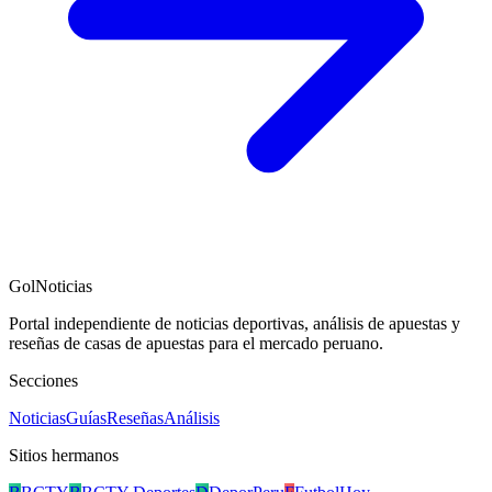
GolNoticias
Portal independiente de noticias deportivas, análisis de apuestas y
reseñas de casas de apuestas para el mercado peruano.
Secciones
Noticias
Guías
Reseñas
Análisis
Sitios hermanos