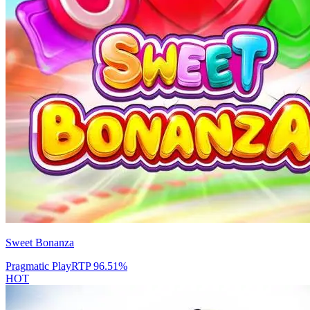
Sweet Bonanza
Pragmatic Play
RTP
96.51
%
HOT