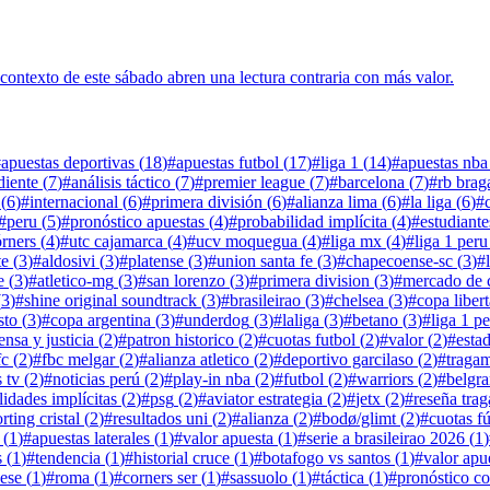
 contexto de este sábado abren una lectura contraria con más valor.
#
apuestas deportivas
(
18
)
#
apuestas futbol
(
17
)
#
liga 1
(
14
)
#
apuestas nba
diente
(
7
)
#
análisis táctico
(
7
)
#
premier league
(
7
)
#
barcelona
(
7
)
#
rb brag
(
6
)
#
internacional
(
6
)
#
primera división
(
6
)
#
alianza lima
(
6
)
#
la liga
(
6
)
#
#
peru
(
5
)
#
pronóstico apuestas
(
4
)
#
probabilidad implícita
(
4
)
#
estudiante
órners
(
4
)
#
utc cajamarca
(
4
)
#
ucv moquegua
(
4
)
#
liga mx
(
4
)
#
liga 1 peru
te
(
3
)
#
aldosivi
(
3
)
#
platense
(
3
)
#
union santa fe
(
3
)
#
chapecoense-sc
(
3
)
#
e
(
3
)
#
atletico-mg
(
3
)
#
san lorenzo
(
3
)
#
primera division
(
3
)
#
mercado de 
(
3
)
#
shine original soundtrack
(
3
)
#
brasileirao
(
3
)
#
chelsea
(
3
)
#
copa liber
sto
(
3
)
#
copa argentina
(
3
)
#
underdog
(
3
)
#
laliga
(
3
)
#
betano
(
3
)
#
liga 1 p
ensa y justicia
(
2
)
#
patron historico
(
2
)
#
cuotas futbol
(
2
)
#
valor
(
2
)
#
estad
fc
(
2
)
#
fbc melgar
(
2
)
#
alianza atletico
(
2
)
#
deportivo garcilaso
(
2
)
#
traga
 tv
(
2
)
#
noticias perú
(
2
)
#
play-in nba
(
2
)
#
futbol
(
2
)
#
warriors
(
2
)
#
belgr
lidades implícitas
(
2
)
#
psg
(
2
)
#
aviator estrategia
(
2
)
#
jetx
(
2
)
#
reseña tra
rting cristal
(
2
)
#
resultados uni
(
2
)
#
alianza
(
2
)
#
bodø/glimt
(
2
)
#
cuotas f
(
1
)
#
apuestas laterales
(
1
)
#
valor apuesta
(
1
)
#
serie a brasileirao 2026
(
1
)
s
(
1
)
#
tendencia
(
1
)
#
historial cruce
(
1
)
#
botafogo vs santos
(
1
)
#
valor apu
ese
(
1
)
#
roma
(
1
)
#
corners ser
(
1
)
#
sassuolo
(
1
)
#
táctica
(
1
)
#
pronóstico co