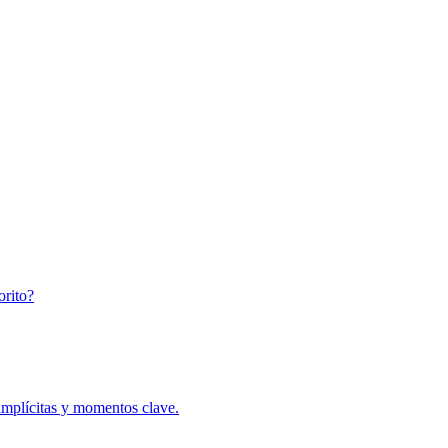
orito?
 implícitas y momentos clave.