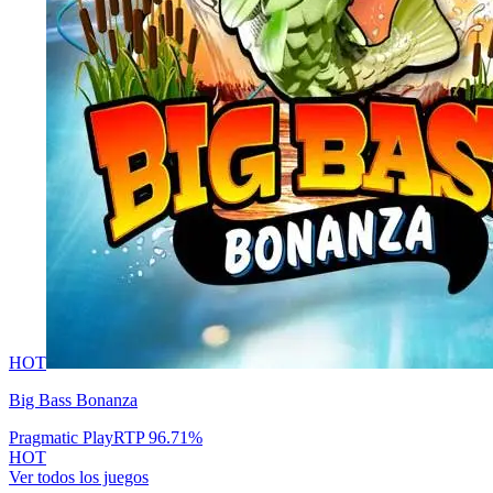
HOT
Big Bass Bonanza
Pragmatic Play
RTP
96.71
%
HOT
Ver todos los juegos