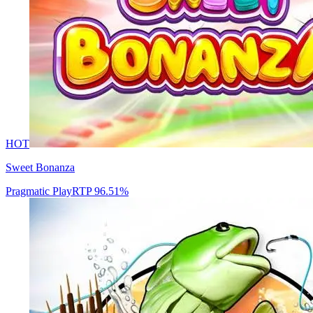
HOT
Sweet Bonanza
Pragmatic Play
RTP
96.51
%