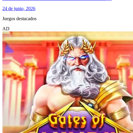
24 de junio, 2026
Juegos destacados
AD