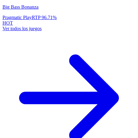
Big Bass Bonanza
Pragmatic Play
RTP
96.71
%
HOT
Ver todos los juegos