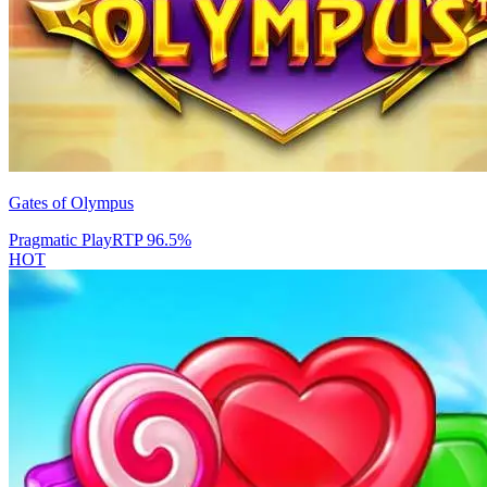
Gates of Olympus
Pragmatic Play
RTP
96.5
%
HOT