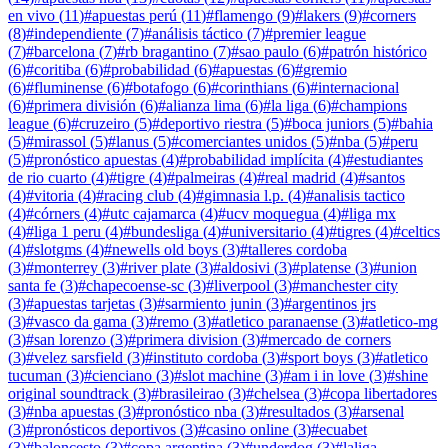
en vivo
(
11
)
#
apuestas perú
(
11
)
#
flamengo
(
9
)
#
lakers
(
9
)
#
corners
(
8
)
#
independiente
(
7
)
#
análisis táctico
(
7
)
#
premier league
(
7
)
#
barcelona
(
7
)
#
rb bragantino
(
7
)
#
sao paulo
(
6
)
#
patrón histórico
(
6
)
#
coritiba
(
6
)
#
probabilidad
(
6
)
#
apuestas
(
6
)
#
gremio
(
6
)
#
fluminense
(
6
)
#
botafogo
(
6
)
#
corinthians
(
6
)
#
internacional
(
6
)
#
primera división
(
6
)
#
alianza lima
(
6
)
#
la liga
(
6
)
#
champions
league
(
6
)
#
cruzeiro
(
5
)
#
deportivo riestra
(
5
)
#
boca juniors
(
5
)
#
bahia
(
5
)
#
mirassol
(
5
)
#
lanus
(
5
)
#
comerciantes unidos
(
5
)
#
nba
(
5
)
#
peru
(
5
)
#
pronóstico apuestas
(
4
)
#
probabilidad implícita
(
4
)
#
estudiantes
de rio cuarto
(
4
)
#
tigre
(
4
)
#
palmeiras
(
4
)
#
real madrid
(
4
)
#
santos
(
4
)
#
vitoria
(
4
)
#
racing club
(
4
)
#
gimnasia l.p.
(
4
)
#
analisis tactico
(
4
)
#
córners
(
4
)
#
utc cajamarca
(
4
)
#
ucv moquegua
(
4
)
#
liga mx
(
4
)
#
liga 1 peru
(
4
)
#
bundesliga
(
4
)
#
universitario
(
4
)
#
tigres
(
4
)
#
celtics
(
4
)
#
slotgms
(
4
)
#
newells old boys
(
3
)
#
talleres cordoba
(
3
)
#
monterrey
(
3
)
#
river plate
(
3
)
#
aldosivi
(
3
)
#
platense
(
3
)
#
union
santa fe
(
3
)
#
chapecoense-sc
(
3
)
#
liverpool
(
3
)
#
manchester city
(
3
)
#
apuestas tarjetas
(
3
)
#
sarmiento junin
(
3
)
#
argentinos jrs
(
3
)
#
vasco da gama
(
3
)
#
remo
(
3
)
#
atletico paranaense
(
3
)
#
atletico-mg
(
3
)
#
san lorenzo
(
3
)
#
primera division
(
3
)
#
mercado de corners
(
3
)
#
velez sarsfield
(
3
)
#
instituto cordoba
(
3
)
#
sport boys
(
3
)
#
atletico
tucuman
(
3
)
#
cienciano
(
3
)
#
slot machine
(
3
)
#
am i in love
(
3
)
#
shine
original soundtrack
(
3
)
#
brasileirao
(
3
)
#
chelsea
(
3
)
#
copa libertadores
(
3
)
#
nba apuestas
(
3
)
#
pronóstico nba
(
3
)
#
resultados
(
3
)
#
arsenal
(
3
)
#
pronósticos deportivos
(
3
)
#
casino online
(
3
)
#
ecuabet
(
3
)
#
baloncesto
(
3
)
#
copa argentina
(
3
)
#
underdog
(
3
)
#
laliga