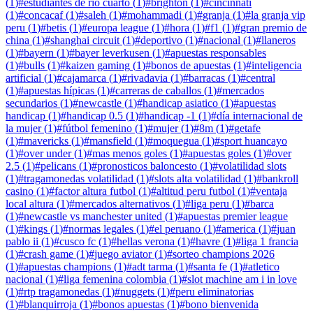
(
1
)
#
estudiantes de río cuarto
(
1
)
#
brighton
(
1
)
#
cincinnati
(
1
)
#
concacaf
(
1
)
#
saleh
(
1
)
#
mohammadi
(
1
)
#
granja
(
1
)
#
la granja vip
peru
(
1
)
#
betis
(
1
)
#
europa league
(
1
)
#
hora
(
1
)
#
f1
(
1
)
#
gran premio de
china
(
1
)
#
shanghai circuit
(
1
)
#
deportivo
(
1
)
#
nacional
(
1
)
#
llaneros
(
1
)
#
bayern
(
1
)
#
bayer leverkusen
(
1
)
#
apuestas responsables
(
1
)
#
bulls
(
1
)
#
kaizen gaming
(
1
)
#
bonos de apuestas
(
1
)
#
inteligencia
artificial
(
1
)
#
cajamarca
(
1
)
#
rivadavia
(
1
)
#
barracas
(
1
)
#
central
(
1
)
#
apuestas hípicas
(
1
)
#
carreras de caballos
(
1
)
#
mercados
secundarios
(
1
)
#
newcastle
(
1
)
#
handicap asiatico
(
1
)
#
apuestas
handicap
(
1
)
#
handicap 0.5
(
1
)
#
handicap -1
(
1
)
#
día internacional de
la mujer
(
1
)
#
fútbol femenino
(
1
)
#
mujer
(
1
)
#
8m
(
1
)
#
getafe
(
1
)
#
mavericks
(
1
)
#
mansfield
(
1
)
#
moquegua
(
1
)
#
sport huancayo
(
1
)
#
over under
(
1
)
#
mas menos goles
(
1
)
#
apuestas goles
(
1
)
#
over
2.5
(
1
)
#
pelicans
(
1
)
#
pronosticos baloncesto
(
1
)
#
volatilidad slots
(
1
)
#
tragamonedas volatilidad
(
1
)
#
slots alta volatilidad
(
1
)
#
bankroll
casino
(
1
)
#
factor altura futbol
(
1
)
#
altitud peru futbol
(
1
)
#
ventaja
local altura
(
1
)
#
mercados alternativos
(
1
)
#
liga peru
(
1
)
#
barca
(
1
)
#
newcastle vs manchester united
(
1
)
#
apuestas premier league
(
1
)
#
kings
(
1
)
#
normas legales
(
1
)
#
el peruano
(
1
)
#
america
(
1
)
#
juan
pablo ii
(
1
)
#
cusco fc
(
1
)
#
hellas verona
(
1
)
#
havre
(
1
)
#
liga 1 francia
(
1
)
#
crash game
(
1
)
#
juego aviator
(
1
)
#
sorteo champions 2026
(
1
)
#
apuestas champions
(
1
)
#
adt tarma
(
1
)
#
santa fe
(
1
)
#
atletico
nacional
(
1
)
#
liga femenina colombia
(
1
)
#
slot machine am i in love
(
1
)
#
rtp tragamonedas
(
1
)
#
nuggets
(
1
)
#
peru eliminatorias
(
1
)
#
blanquirroja
(
1
)
#
bonos apuestas
(
1
)
#
bono bienvenida