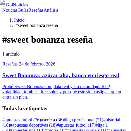
G
GolNoticias
Noticias
Guías
Reseñas
Análisis
Inicio
›
#sweet bonanza reseña
#
sweet bonanza reseña
1
artículo
Reseñas
·
24 de febrero, 2026
Sweet Bonanza: azúcar alta, banca en riesgo real
Probé Sweet Bonanza con plata real y sin maquillaje: RTP,
volatilidad, tumbles, free spins y por qué este slot castiga a quien
entra sin plan.
Todas las etiquetas
#
apuestas fútbol
(
76
)
#
serie a
(
36
)
#
liga profesional
(
21
)
#
historial
(
18
)
#
apuestas deportivas
(
18
)
#
apuestas futbol
(
17
)
#
liga 1
(
14
)
#
apuestas nba
(
13
)
#
cuotas
(
12
)
#
apuestas corners
(
11
)
#
apuestas