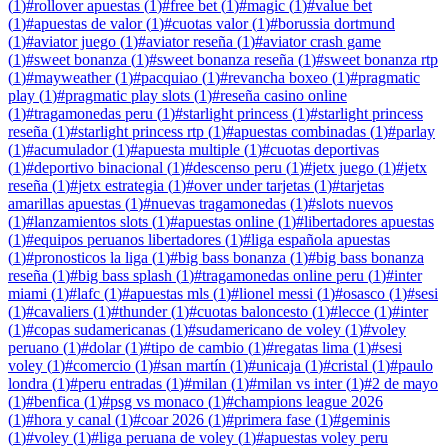
(
1
)
#
rollover apuestas
(
1
)
#
free bet
(
1
)
#
magic
(
1
)
#
value bet
(
1
)
#
apuestas de valor
(
1
)
#
cuotas valor
(
1
)
#
borussia dortmund
(
1
)
#
aviator juego
(
1
)
#
aviator reseña
(
1
)
#
aviator crash game
(
1
)
#
sweet bonanza
(
1
)
#
sweet bonanza reseña
(
1
)
#
sweet bonanza rtp
(
1
)
#
mayweather
(
1
)
#
pacquiao
(
1
)
#
revancha boxeo
(
1
)
#
pragmatic
play
(
1
)
#
pragmatic play slots
(
1
)
#
reseña casino online
(
1
)
#
tragamonedas peru
(
1
)
#
starlight princess
(
1
)
#
starlight princess
reseña
(
1
)
#
starlight princess rtp
(
1
)
#
apuestas combinadas
(
1
)
#
parlay
(
1
)
#
acumulador
(
1
)
#
apuesta multiple
(
1
)
#
cuotas deportivas
(
1
)
#
deportivo binacional
(
1
)
#
descenso peru
(
1
)
#
jetx juego
(
1
)
#
jetx
reseña
(
1
)
#
jetx estrategia
(
1
)
#
over under tarjetas
(
1
)
#
tarjetas
amarillas apuestas
(
1
)
#
nuevas tragamonedas
(
1
)
#
slots nuevos
(
1
)
#
lanzamientos slots
(
1
)
#
apuestas online
(
1
)
#
libertadores apuestas
(
1
)
#
equipos peruanos libertadores
(
1
)
#
liga española apuestas
(
1
)
#
pronosticos la liga
(
1
)
#
big bass bonanza
(
1
)
#
big bass bonanza
reseña
(
1
)
#
big bass splash
(
1
)
#
tragamonedas online peru
(
1
)
#
inter
miami
(
1
)
#
lafc
(
1
)
#
apuestas mls
(
1
)
#
lionel messi
(
1
)
#
osasco
(
1
)
#
sesi
(
1
)
#
cavaliers
(
1
)
#
thunder
(
1
)
#
cuotas baloncesto
(
1
)
#
lecce
(
1
)
#
inter
(
1
)
#
copas sudamericanas
(
1
)
#
sudamericano de voley
(
1
)
#
voley
peruano
(
1
)
#
dolar
(
1
)
#
tipo de cambio
(
1
)
#
regatas lima
(
1
)
#
sesi
voley
(
1
)
#
comercio
(
1
)
#
san martín
(
1
)
#
unicaja
(
1
)
#
cristal
(
1
)
#
paulo
londra
(
1
)
#
peru entradas
(
1
)
#
milan
(
1
)
#
milan vs inter
(
1
)
#
2 de mayo
(
1
)
#
benfica
(
1
)
#
psg vs monaco
(
1
)
#
champions league 2026
(
1
)
#
hora y canal
(
1
)
#
coar 2026
(
1
)
#
primera fase
(
1
)
#
geminis
(
1
)
#
voley
(
1
)
#
liga peruana de voley
(
1
)
#
apuestas voley peru