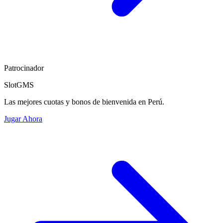
Patrocinador
SlotGMS
Las mejores cuotas y bonos de bienvenida en Perú.
Jugar Ahora