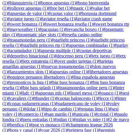
(
1
)
#
blanquirroja
(
1
)
#
bonos apuestas
(
1
)
#
bono bienvenida
(
1
)
#
rollover apuestas
(
1
)
#
free bet
(
1
)
#
magic
(
1
)
#
value bet
(
1
)
#
apuestas de valor
(
1
)
#
cuotas valor
(
1
)
#
borussia dortmund
(
1
)
#
aviator juego
(
1
)
#
aviator reseña
(
1
)
#
aviator crash game
(
1
)
#
sweet bonanza
(
1
)
#
sweet bonanza reseña
(
1
)
#
sweet bonanza rtp
(
1
)
#
mayweather
(
1
)
#
pacquiao
(
1
)
#
revancha boxeo
(
1
)
#
pragmatic
play
(
1
)
#
pragmatic play slots
(
1
)
#
reseña casino online
(
1
)
#
tragamonedas peru
(
1
)
#
starlight princess
(
1
)
#
starlight princess
reseña
(
1
)
#
starlight princess rtp
(
1
)
#
apuestas combinadas
(
1
)
#
parlay
(
1
)
#
acumulador
(
1
)
#
apuesta multiple
(
1
)
#
cuotas deportivas
(
1
)
#
deportivo binacional
(
1
)
#
descenso peru
(
1
)
#
jetx juego
(
1
)
#
jetx
reseña
(
1
)
#
jetx estrategia
(
1
)
#
over under tarjetas
(
1
)
#
tarjetas
amarillas apuestas
(
1
)
#
nuevas tragamonedas
(
1
)
#
slots nuevos
(
1
)
#
lanzamientos slots
(
1
)
#
apuestas online
(
1
)
#
libertadores apuestas
(
1
)
#
equipos peruanos libertadores
(
1
)
#
liga española apuestas
(
1
)
#
pronosticos la liga
(
1
)
#
big bass bonanza
(
1
)
#
big bass bonanza
reseña
(
1
)
#
big bass splash
(
1
)
#
tragamonedas online peru
(
1
)
#
inter
miami
(
1
)
#
lafc
(
1
)
#
apuestas mls
(
1
)
#
lionel messi
(
1
)
#
osasco
(
1
)
#
sesi
(
1
)
#
cavaliers
(
1
)
#
thunder
(
1
)
#
cuotas baloncesto
(
1
)
#
lecce
(
1
)
#
inter
(
1
)
#
copas sudamericanas
(
1
)
#
sudamericano de voley
(
1
)
#
voley
peruano
(
1
)
#
dolar
(
1
)
#
tipo de cambio
(
1
)
#
regatas lima
(
1
)
#
sesi
voley
(
1
)
#
comercio
(
1
)
#
san martín
(
1
)
#
unicaja
(
1
)
#
cristal
(
1
)
#
paulo
londra
(
1
)
#
peru entradas
(
1
)
#
milan
(
1
)
#
milan vs inter
(
1
)
#
2 de mayo
(
1
)
#
benfica
(
1
)
#
psg vs monaco
(
1
)
#
champions league 2026
(
1
)
#
hora y canal
(
1
)
#
coar 2026
(
1
)
#
primera fase
(
1
)
#
geminis