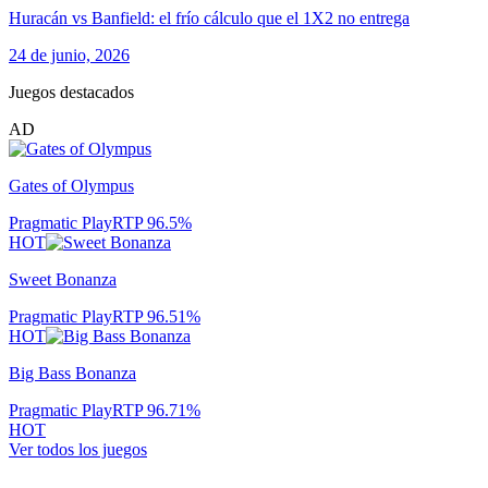
Huracán vs Banfield: el frío cálculo que el 1X2 no entrega
24 de junio, 2026
Juegos destacados
AD
Gates of Olympus
Pragmatic Play
RTP
96.5
%
HOT
Sweet Bonanza
Pragmatic Play
RTP
96.51
%
HOT
Big Bass Bonanza
Pragmatic Play
RTP
96.71
%
HOT
Ver todos los juegos