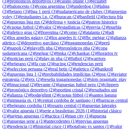
(
3
)
#
pronósticos deportivos
(
3
)
#
casino online
(
3
)
#
ecuabet
(
3
)
#
baloncesto
(
3
)
#
copa argentina
(
3
)
#
underdog
(
3
)
#
laliga
(
3
)
#
betano
(
3
)
#
liga 1 perú
(
3
)
#
sudamericano de clubes
(
3
)
#
apuestas
voley
(
3
)
#
estudiantes l.p.
(
2
)
#
huracan
(
2
)
#
banfield
(
2
)
#
lectura fría
(
2
)
#
apuestas liga mx
(
2
)
#
defensa y justicia
(
2
)
#
patron historico
(
2
)
#
cuotas futbol
(
2
)
#
valor
(
2
)
#
estadísticas
(
2
)
#
previa
(
2
)
#
puebla
(
2
)
#
atletico grau
(
2
)
#
fiorentina
(
2
)
#
como
(
2
)
#
atalanta
(
2
)
#
adt
(
2
)
#
los angeles galaxy
(
2
)
#
los angeles fc
(
2
)
#
fbc melgar
(
2
)
#
alianza
atletico
(
2
)
#
deportivo garcilaso
(
2
)
#
tragamonedas
(
2
)
#
perú
(
2
)
#
napoli
(
2
)
#
playoffs nba
(
2
)
#
pronósticos nba
(
2
)
#
copa
sudamericana
(
2
)
#
melgar
(
2
)
#
tinka
(
2
)
#
chankas
(
2
)
#
horarios tv
(
2
)
#
noticias perú
(
2
)
#
play-in nba
(
2
)
#
futbol
(
2
)
#
warriors
(
2
)
#
belgrano
(
2
)
#
fa cup
(
2
)
#
racing
(
2
)
#
tendencias perú
(
2
)
#
seleccion peruana
(
2
)
#
real betis
(
2
)
#
atletico
(
2
)
#
bankroll
(
2
)
#
apuestas liga 1
(
2
)
#
probabilidades implícitas
(
2
)
#
psg
(
2
)
#
aviator
estrategia
(
2
)
#
jetx
(
2
)
#
reseña tragamonedas
(
2
)
#
slots pragmatic play
(
2
)
#
binacional
(
2
)
#
levante
(
2
)
#
apuestas futbol peru
(
2
)
#
clippers
(
2
)
#
pronóstico deportivo
(
2
)
#
sporting cristal
(
2
)
#
resultados uni
(
2
)
#
alianza
(
2
)
#
bodø/glimt
(
2
)
#
cuotas fútbol
(
1
)
#
santos laguna
(
1
)
#
gimnasia m.
(
1
)
#
central cordoba de santiago
(
1
)
#
barracas central
(
1
)
#
belgrano cordoba
(
1
)
#
rosario central
(
1
)
#
apuestas laterales
(
1
)
#
valor apuesta
(
1
)
#
serie a brasileirao 2026
(
1
)
#
historial clásico
(
1
)
#
tarjetas apuestas
(
1
)
#
tactica
(
1
)
#
man city
(
1
)
#
apuesta
(
1
)
#
apuestas serie a
(
1
)
#
antecedentes
(
1
)
#
previas apuestas
(
1
)
#
tendencia
(
1
)
#
historial cruce
(
1
)
#
botafogo vs santos
(
1
)
#
valor