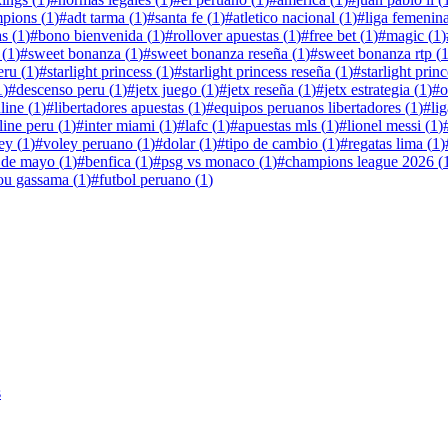
mpions
(
1
)
#
adt tarma
(
1
)
#
santa fe
(
1
)
#
atletico nacional
(
1
)
#
liga femenin
as
(
1
)
#
bono bienvenida
(
1
)
#
rollover apuestas
(
1
)
#
free bet
(
1
)
#
magic
(
1
)
(
1
)
#
sweet bonanza
(
1
)
#
sweet bonanza reseña
(
1
)
#
sweet bonanza rtp
(
eru
(
1
)
#
starlight princess
(
1
)
#
starlight princess reseña
(
1
)
#
starlight princ
1
)
#
descenso peru
(
1
)
#
jetx juego
(
1
)
#
jetx reseña
(
1
)
#
jetx estrategia
(
1
)
#
o
line
(
1
)
#
libertadores apuestas
(
1
)
#
equipos peruanos libertadores
(
1
)
#
li
ine peru
(
1
)
#
inter miami
(
1
)
#
lafc
(
1
)
#
apuestas mls
(
1
)
#
lionel messi
(
1
)
ey
(
1
)
#
voley peruano
(
1
)
#
dolar
(
1
)
#
tipo de cambio
(
1
)
#
regatas lima
(
1
)
 de mayo
(
1
)
#
benfica
(
1
)
#
psg vs monaco
(
1
)
#
champions league 2026
(
ou gassama
(
1
)
#
futbol peruano
(
1
)
s