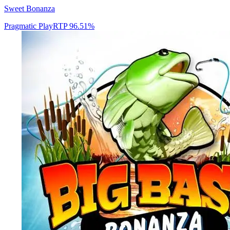
Sweet Bonanza
Pragmatic Play
RTP
96.51
%