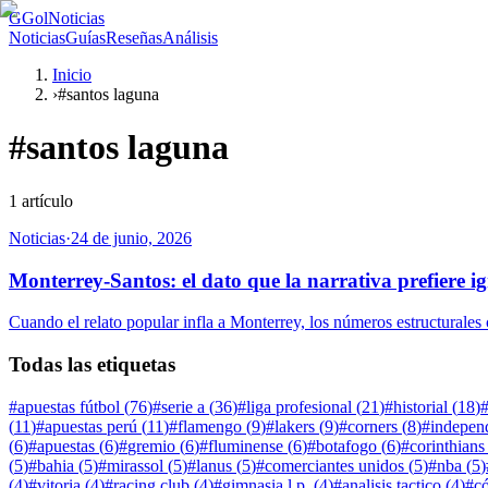
G
GolNoticias
Noticias
Guías
Reseñas
Análisis
Inicio
›
#santos laguna
#
santos laguna
1
artículo
Noticias
·
24 de junio, 2026
Monterrey-Santos: el dato que la narrativa prefiere i
Cuando el relato popular infla a Monterrey, los números estructurales 
Todas las etiquetas
#
apuestas fútbol
(
76
)
#
serie a
(
36
)
#
liga profesional
(
21
)
#
historial
(
18
)
(
11
)
#
apuestas perú
(
11
)
#
flamengo
(
9
)
#
lakers
(
9
)
#
corners
(
8
)
#
indepen
(
6
)
#
apuestas
(
6
)
#
gremio
(
6
)
#
fluminense
(
6
)
#
botafogo
(
6
)
#
corinthians
(
5
)
#
bahia
(
5
)
#
mirassol
(
5
)
#
lanus
(
5
)
#
comerciantes unidos
(
5
)
#
nba
(
5
)
(
4
)
#
vitoria
(
4
)
#
racing club
(
4
)
#
gimnasia l.p.
(
4
)
#
analisis tactico
(
4
)
#
c