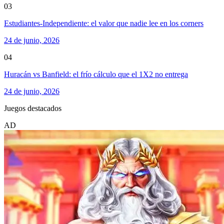
03
Estudiantes-Independiente: el valor que nadie lee en los corners
24 de junio, 2026
04
Huracán vs Banfield: el frío cálculo que el 1X2 no entrega
24 de junio, 2026
Juegos destacados
AD