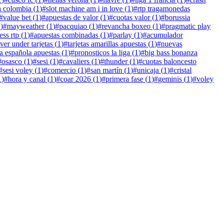
a colombia
(
1
)
#
slot machine am i in love
(
1
)
#
rtp tragamonedas
#
value bet
(
1
)
#
apuestas de valor
(
1
)
#
cuotas valor
(
1
)
#
borussia
1
)
#
mayweather
(
1
)
#
pacquiao
(
1
)
#
revancha boxeo
(
1
)
#
pragmatic play
ess rtp
(
1
)
#
apuestas combinadas
(
1
)
#
parlay
(
1
)
#
acumulador
ver under tarjetas
(
1
)
#
tarjetas amarillas apuestas
(
1
)
#
nuevas
ga española apuestas
(
1
)
#
pronosticos la liga
(
1
)
#
big bass bonanza
#
osasco
(
1
)
#
sesi
(
1
)
#
cavaliers
(
1
)
#
thunder
(
1
)
#
cuotas baloncesto
#
sesi voley
(
1
)
#
comercio
(
1
)
#
san martín
(
1
)
#
unicaja
(
1
)
#
cristal
1
)
#
hora y canal
(
1
)
#
coar 2026
(
1
)
#
primera fase
(
1
)
#
geminis
(
1
)
#
voley