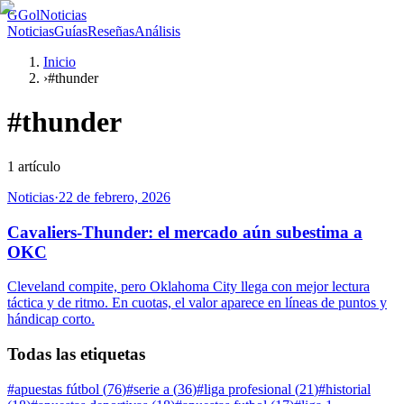
G
GolNoticias
Noticias
Guías
Reseñas
Análisis
Inicio
›
#thunder
#
thunder
1
artículo
Noticias
·
22 de febrero, 2026
Cavaliers-Thunder: el mercado aún subestima a
OKC
Cleveland compite, pero Oklahoma City llega con mejor lectura
táctica y de ritmo. En cuotas, el valor aparece en líneas de puntos y
hándicap corto.
Todas las etiquetas
#
apuestas fútbol
(
76
)
#
serie a
(
36
)
#
liga profesional
(
21
)
#
historial