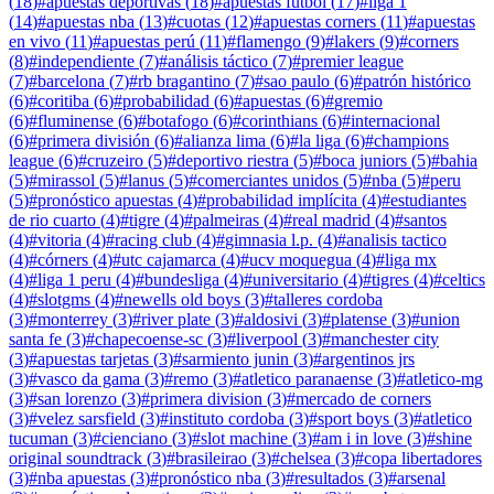
(
18
)
#
apuestas deportivas
(
18
)
#
apuestas futbol
(
17
)
#
liga 1
(
14
)
#
apuestas nba
(
13
)
#
cuotas
(
12
)
#
apuestas corners
(
11
)
#
apuestas
en vivo
(
11
)
#
apuestas perú
(
11
)
#
flamengo
(
9
)
#
lakers
(
9
)
#
corners
(
8
)
#
independiente
(
7
)
#
análisis táctico
(
7
)
#
premier league
(
7
)
#
barcelona
(
7
)
#
rb bragantino
(
7
)
#
sao paulo
(
6
)
#
patrón histórico
(
6
)
#
coritiba
(
6
)
#
probabilidad
(
6
)
#
apuestas
(
6
)
#
gremio
(
6
)
#
fluminense
(
6
)
#
botafogo
(
6
)
#
corinthians
(
6
)
#
internacional
(
6
)
#
primera división
(
6
)
#
alianza lima
(
6
)
#
la liga
(
6
)
#
champions
league
(
6
)
#
cruzeiro
(
5
)
#
deportivo riestra
(
5
)
#
boca juniors
(
5
)
#
bahia
(
5
)
#
mirassol
(
5
)
#
lanus
(
5
)
#
comerciantes unidos
(
5
)
#
nba
(
5
)
#
peru
(
5
)
#
pronóstico apuestas
(
4
)
#
probabilidad implícita
(
4
)
#
estudiantes
de rio cuarto
(
4
)
#
tigre
(
4
)
#
palmeiras
(
4
)
#
real madrid
(
4
)
#
santos
(
4
)
#
vitoria
(
4
)
#
racing club
(
4
)
#
gimnasia l.p.
(
4
)
#
analisis tactico
(
4
)
#
córners
(
4
)
#
utc cajamarca
(
4
)
#
ucv moquegua
(
4
)
#
liga mx
(
4
)
#
liga 1 peru
(
4
)
#
bundesliga
(
4
)
#
universitario
(
4
)
#
tigres
(
4
)
#
celtics
(
4
)
#
slotgms
(
4
)
#
newells old boys
(
3
)
#
talleres cordoba
(
3
)
#
monterrey
(
3
)
#
river plate
(
3
)
#
aldosivi
(
3
)
#
platense
(
3
)
#
union
santa fe
(
3
)
#
chapecoense-sc
(
3
)
#
liverpool
(
3
)
#
manchester city
(
3
)
#
apuestas tarjetas
(
3
)
#
sarmiento junin
(
3
)
#
argentinos jrs
(
3
)
#
vasco da gama
(
3
)
#
remo
(
3
)
#
atletico paranaense
(
3
)
#
atletico-mg
(
3
)
#
san lorenzo
(
3
)
#
primera division
(
3
)
#
mercado de corners
(
3
)
#
velez sarsfield
(
3
)
#
instituto cordoba
(
3
)
#
sport boys
(
3
)
#
atletico
tucuman
(
3
)
#
cienciano
(
3
)
#
slot machine
(
3
)
#
am i in love
(
3
)
#
shine
original soundtrack
(
3
)
#
brasileirao
(
3
)
#
chelsea
(
3
)
#
copa libertadores
(
3
)
#
nba apuestas
(
3
)
#
pronóstico nba
(
3
)
#
resultados
(
3
)
#
arsenal