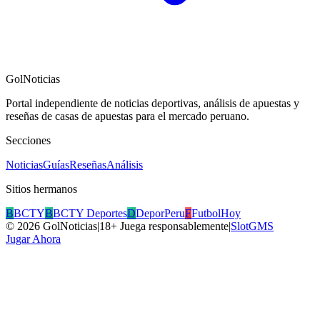
GolNoticias
Portal independiente de noticias deportivas, análisis de apuestas y
reseñas de casas de apuestas para el mercado peruano.
Secciones
Noticias
Guías
Reseñas
Análisis
Sitios hermanos
B
BCTY
B
BCTY Deportes
D
DeporPeru
F
FutbolHoy
©
2026
GolNoticias
|
18+ Juega responsablemente
|
SlotGMS
Jugar Ahora