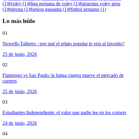
(
1
)
#
voley
(
1
)
#
liga peruana de voley
(
1
)
#
apuestas voley peru
(
1
)
#
girona
(
1
)
#
sekou gassama
(
1
)
#
futbol peruano
(
1
)
Lo más leído
01
Newells-Talleres: ¿por qué el relato popular le erra al favorito?
25 de junio, 2026
02
Flamengo vs Sao Paulo: la fatiga viajera mueve el mercado de
corners
25 de junio, 2026
03
Estudiantes-Independiente: el valor que nadie lee en los corners
24 de junio, 2026
04