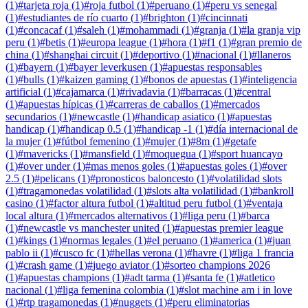
(
1
)
#
tarjeta roja
(
1
)
#
roja futbol
(
1
)
#
peruano
(
1
)
#
peru vs senegal
(
1
)
#
estudiantes de río cuarto
(
1
)
#
brighton
(
1
)
#
cincinnati
(
1
)
#
concacaf
(
1
)
#
saleh
(
1
)
#
mohammadi
(
1
)
#
granja
(
1
)
#
la granja vip
peru
(
1
)
#
betis
(
1
)
#
europa league
(
1
)
#
hora
(
1
)
#
f1
(
1
)
#
gran premio de
china
(
1
)
#
shanghai circuit
(
1
)
#
deportivo
(
1
)
#
nacional
(
1
)
#
llaneros
(
1
)
#
bayern
(
1
)
#
bayer leverkusen
(
1
)
#
apuestas responsables
(
1
)
#
bulls
(
1
)
#
kaizen gaming
(
1
)
#
bonos de apuestas
(
1
)
#
inteligencia
artificial
(
1
)
#
cajamarca
(
1
)
#
rivadavia
(
1
)
#
barracas
(
1
)
#
central
(
1
)
#
apuestas hípicas
(
1
)
#
carreras de caballos
(
1
)
#
mercados
secundarios
(
1
)
#
newcastle
(
1
)
#
handicap asiatico
(
1
)
#
apuestas
handicap
(
1
)
#
handicap 0.5
(
1
)
#
handicap -1
(
1
)
#
día internacional de
la mujer
(
1
)
#
fútbol femenino
(
1
)
#
mujer
(
1
)
#
8m
(
1
)
#
getafe
(
1
)
#
mavericks
(
1
)
#
mansfield
(
1
)
#
moquegua
(
1
)
#
sport huancayo
(
1
)
#
over under
(
1
)
#
mas menos goles
(
1
)
#
apuestas goles
(
1
)
#
over
2.5
(
1
)
#
pelicans
(
1
)
#
pronosticos baloncesto
(
1
)
#
volatilidad slots
(
1
)
#
tragamonedas volatilidad
(
1
)
#
slots alta volatilidad
(
1
)
#
bankroll
casino
(
1
)
#
factor altura futbol
(
1
)
#
altitud peru futbol
(
1
)
#
ventaja
local altura
(
1
)
#
mercados alternativos
(
1
)
#
liga peru
(
1
)
#
barca
(
1
)
#
newcastle vs manchester united
(
1
)
#
apuestas premier league
(
1
)
#
kings
(
1
)
#
normas legales
(
1
)
#
el peruano
(
1
)
#
america
(
1
)
#
juan
pablo ii
(
1
)
#
cusco fc
(
1
)
#
hellas verona
(
1
)
#
havre
(
1
)
#
liga 1 francia
(
1
)
#
crash game
(
1
)
#
juego aviator
(
1
)
#
sorteo champions 2026
(
1
)
#
apuestas champions
(
1
)
#
adt tarma
(
1
)
#
santa fe
(
1
)
#
atletico
nacional
(
1
)
#
liga femenina colombia
(
1
)
#
slot machine am i in love
(
1
)
#
rtp tragamonedas
(
1
)
#
nuggets
(
1
)
#
peru eliminatorias