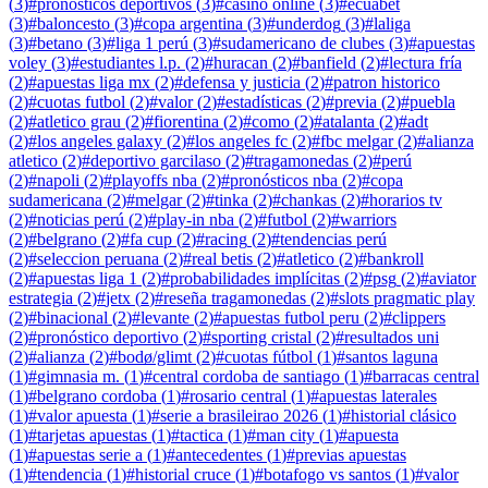
(
3
)
#
pronósticos deportivos
(
3
)
#
casino online
(
3
)
#
ecuabet
(
3
)
#
baloncesto
(
3
)
#
copa argentina
(
3
)
#
underdog
(
3
)
#
laliga
(
3
)
#
betano
(
3
)
#
liga 1 perú
(
3
)
#
sudamericano de clubes
(
3
)
#
apuestas
voley
(
3
)
#
estudiantes l.p.
(
2
)
#
huracan
(
2
)
#
banfield
(
2
)
#
lectura fría
(
2
)
#
apuestas liga mx
(
2
)
#
defensa y justicia
(
2
)
#
patron historico
(
2
)
#
cuotas futbol
(
2
)
#
valor
(
2
)
#
estadísticas
(
2
)
#
previa
(
2
)
#
puebla
(
2
)
#
atletico grau
(
2
)
#
fiorentina
(
2
)
#
como
(
2
)
#
atalanta
(
2
)
#
adt
(
2
)
#
los angeles galaxy
(
2
)
#
los angeles fc
(
2
)
#
fbc melgar
(
2
)
#
alianza
atletico
(
2
)
#
deportivo garcilaso
(
2
)
#
tragamonedas
(
2
)
#
perú
(
2
)
#
napoli
(
2
)
#
playoffs nba
(
2
)
#
pronósticos nba
(
2
)
#
copa
sudamericana
(
2
)
#
melgar
(
2
)
#
tinka
(
2
)
#
chankas
(
2
)
#
horarios tv
(
2
)
#
noticias perú
(
2
)
#
play-in nba
(
2
)
#
futbol
(
2
)
#
warriors
(
2
)
#
belgrano
(
2
)
#
fa cup
(
2
)
#
racing
(
2
)
#
tendencias perú
(
2
)
#
seleccion peruana
(
2
)
#
real betis
(
2
)
#
atletico
(
2
)
#
bankroll
(
2
)
#
apuestas liga 1
(
2
)
#
probabilidades implícitas
(
2
)
#
psg
(
2
)
#
aviator
estrategia
(
2
)
#
jetx
(
2
)
#
reseña tragamonedas
(
2
)
#
slots pragmatic play
(
2
)
#
binacional
(
2
)
#
levante
(
2
)
#
apuestas futbol peru
(
2
)
#
clippers
(
2
)
#
pronóstico deportivo
(
2
)
#
sporting cristal
(
2
)
#
resultados uni
(
2
)
#
alianza
(
2
)
#
bodø/glimt
(
2
)
#
cuotas fútbol
(
1
)
#
santos laguna
(
1
)
#
gimnasia m.
(
1
)
#
central cordoba de santiago
(
1
)
#
barracas central
(
1
)
#
belgrano cordoba
(
1
)
#
rosario central
(
1
)
#
apuestas laterales
(
1
)
#
valor apuesta
(
1
)
#
serie a brasileirao 2026
(
1
)
#
historial clásico
(
1
)
#
tarjetas apuestas
(
1
)
#
tactica
(
1
)
#
man city
(
1
)
#
apuesta
(
1
)
#
apuestas serie a
(
1
)
#
antecedentes
(
1
)
#
previas apuestas
(
1
)
#
tendencia
(
1
)
#
historial cruce
(
1
)
#
botafogo vs santos
(
1
)
#
valor