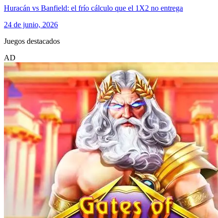
Huracán vs Banfield: el frío cálculo que el 1X2 no entrega
24 de junio, 2026
Juegos destacados
AD