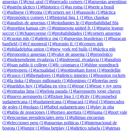
apuestas
(
1
)
#
cruz azul
(
1
)
#
mercado corners
(
1
)
#
apuestas argentinas
(
1
)
#
patrón táctico
(
1
)
#
historico
(
1
)
#
as roma
(
1
)
#
serie a brasil
(
1
)
#
udinese
(
1
)
#
roma
(
1
)
#
corners ser
(
1
)
#
sassuolo
(
1
)
#
táctica
(
1
)
#
pronóstico corners
(
1
)
#
historial liga 1
(
1
)
#
los chankas
(
1
)
#
analisis de apuestas
(
1
)
#
estudiantes lp
(
1
)
#
probabilidad fría
(
1
)
#
sporting kansas city
(
1
)
#
minnesota united fc
(
1
)
#
major league
soccer
(
1
)
#
chapecoense
(
1
)
#
probabilidades
(
1
)
#
corners apuestas
(
1
)
#
cuotas mls
(
1
)
#
atletico mg
(
1
)
#
apuestas brasileirao
(
1
)
#
huracan
banfield
(
1
)
#
cf montreal
(
1
)
#
toronto fc
(
1
)
#
corners mls
(
1
)
#
philadelphia union
(
1
)
#
new york red bulls
(
1
)
#
táctica mls
(
1
)
#
pronostico apuestas
(
1
)
#
valor de apuesta
(
1
)
#
pronóstico
(
1
)
#
independiente rivadavia
(
1
)
#
independ. rivadavia
(
1
)
#
analisis
(
1
)
#
juan pablo ii college
(
1
)
#
fc cajamarca
(
1
)
#
shine soundtrack
(
1
)
#
petroperu
(
1
)
#
actualidad
(
1
)
#
nottingham forest
(
1
)
#
medellin
(
1
)
#
cusco
(
1
)
#
libertadores
(
1
)
#
atletico mineiro
(
1
)
#
houston rockets
(
1
)
#
la tinka
(
1
)
#
pozo millonario
(
1
)
#
domingo
(
1
)
#
loterías perú
(
1
)
#
partidos hoy
(
1
)
#
laliga en vivo
(
1
)
#
jesse
(
1
)
#
jesse y joy peru
(
1
)
#
entradas lima
(
1
)
#
pelota parada
(
1
)
#
aeropuerto jorge chavez
(
1
)
#
nuevo aeropuerto
(
1
)
#
fixture liga 1
(
1
)
#
city
(
1
)
#
conmebol
sudamericana
(
1
)
#
sudamericana
(
1
)
#
macará
(
1
)
#
gol
(
1
)
#
mercados
de goles
(
1
)
#
golazo
(
1
)
#
futbol sudamericano
(
1
)
#
play in nba
(
1
)
#
tabla de posiciones
(
1
)
#
torneo apertura
(
1
)
#
tijuana
(
1
)
#
port vale
(
1
)
#
encuestas presidenciales peru
(
1
)
#
ultimas encuestas
(
1
)
#
elecciones peru
(
1
)
#
apuestas politicas
(
1
)
#
internacional de
bogota
(
1
)
#
junior
(
1
)
#
liga betplay
(
1
)
#
atletico rafaela
(
1
)
#
atenas