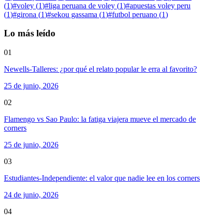
(
1
)
#
voley
(
1
)
#
liga peruana de voley
(
1
)
#
apuestas voley peru
(
1
)
#
girona
(
1
)
#
sekou gassama
(
1
)
#
futbol peruano
(
1
)
Lo más leído
01
Newells-Talleres: ¿por qué el relato popular le erra al favorito?
25 de junio, 2026
02
Flamengo vs Sao Paulo: la fatiga viajera mueve el mercado de
corners
25 de junio, 2026
03
Estudiantes-Independiente: el valor que nadie lee en los corners
24 de junio, 2026
04