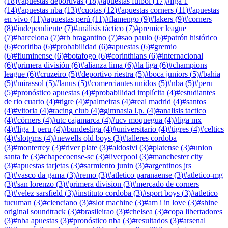
(
18
)
#
apuestas deportivas
(
18
)
#
apuestas futbol
(
17
)
#
liga 1
(
14
)
#
apuestas nba
(
13
)
#
cuotas
(
12
)
#
apuestas corners
(
11
)
#
apuestas
en vivo
(
11
)
#
apuestas perú
(
11
)
#
flamengo
(
9
)
#
lakers
(
9
)
#
corners
(
8
)
#
independiente
(
7
)
#
análisis táctico
(
7
)
#
premier league
(
7
)
#
barcelona
(
7
)
#
rb bragantino
(
7
)
#
sao paulo
(
6
)
#
patrón histórico
(
6
)
#
coritiba
(
6
)
#
probabilidad
(
6
)
#
apuestas
(
6
)
#
gremio
(
6
)
#
fluminense
(
6
)
#
botafogo
(
6
)
#
corinthians
(
6
)
#
internacional
(
6
)
#
primera división
(
6
)
#
alianza lima
(
6
)
#
la liga
(
6
)
#
champions
league
(
6
)
#
cruzeiro
(
5
)
#
deportivo riestra
(
5
)
#
boca juniors
(
5
)
#
bahia
(
5
)
#
mirassol
(
5
)
#
lanus
(
5
)
#
comerciantes unidos
(
5
)
#
nba
(
5
)
#
peru
(
5
)
#
pronóstico apuestas
(
4
)
#
probabilidad implícita
(
4
)
#
estudiantes
de rio cuarto
(
4
)
#
tigre
(
4
)
#
palmeiras
(
4
)
#
real madrid
(
4
)
#
santos
(
4
)
#
vitoria
(
4
)
#
racing club
(
4
)
#
gimnasia l.p.
(
4
)
#
analisis tactico
(
4
)
#
córners
(
4
)
#
utc cajamarca
(
4
)
#
ucv moquegua
(
4
)
#
liga mx
(
4
)
#
liga 1 peru
(
4
)
#
bundesliga
(
4
)
#
universitario
(
4
)
#
tigres
(
4
)
#
celtics
(
4
)
#
slotgms
(
4
)
#
newells old boys
(
3
)
#
talleres cordoba
(
3
)
#
monterrey
(
3
)
#
river plate
(
3
)
#
aldosivi
(
3
)
#
platense
(
3
)
#
union
santa fe
(
3
)
#
chapecoense-sc
(
3
)
#
liverpool
(
3
)
#
manchester city
(
3
)
#
apuestas tarjetas
(
3
)
#
sarmiento junin
(
3
)
#
argentinos jrs
(
3
)
#
vasco da gama
(
3
)
#
remo
(
3
)
#
atletico paranaense
(
3
)
#
atletico-mg
(
3
)
#
san lorenzo
(
3
)
#
primera division
(
3
)
#
mercado de corners
(
3
)
#
velez sarsfield
(
3
)
#
instituto cordoba
(
3
)
#
sport boys
(
3
)
#
atletico
tucuman
(
3
)
#
cienciano
(
3
)
#
slot machine
(
3
)
#
am i in love
(
3
)
#
shine
original soundtrack
(
3
)
#
brasileirao
(
3
)
#
chelsea
(
3
)
#
copa libertadores
(
3
)
#
nba apuestas
(
3
)
#
pronóstico nba
(
3
)
#
resultados
(
3
)
#
arsenal