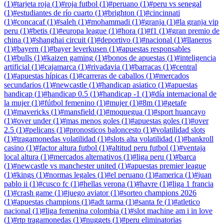
(
1
)
#
tarjeta roja
(
1
)
#
roja futbol
(
1
)
#
peruano
(
1
)
#
peru vs senegal
(
1
)
#
estudiantes de río cuarto
(
1
)
#
brighton
(
1
)
#
cincinnati
(
1
)
#
concacaf
(
1
)
#
saleh
(
1
)
#
mohammadi
(
1
)
#
granja
(
1
)
#
la granja vip
peru
(
1
)
#
betis
(
1
)
#
europa league
(
1
)
#
hora
(
1
)
#
f1
(
1
)
#
gran premio de
china
(
1
)
#
shanghai circuit
(
1
)
#
deportivo
(
1
)
#
nacional
(
1
)
#
llaneros
(
1
)
#
bayern
(
1
)
#
bayer leverkusen
(
1
)
#
apuestas responsables
(
1
)
#
bulls
(
1
)
#
kaizen gaming
(
1
)
#
bonos de apuestas
(
1
)
#
inteligencia
artificial
(
1
)
#
cajamarca
(
1
)
#
rivadavia
(
1
)
#
barracas
(
1
)
#
central
(
1
)
#
apuestas hípicas
(
1
)
#
carreras de caballos
(
1
)
#
mercados
secundarios
(
1
)
#
newcastle
(
1
)
#
handicap asiatico
(
1
)
#
apuestas
handicap
(
1
)
#
handicap 0.5
(
1
)
#
handicap -1
(
1
)
#
día internacional de
la mujer
(
1
)
#
fútbol femenino
(
1
)
#
mujer
(
1
)
#
8m
(
1
)
#
getafe
(
1
)
#
mavericks
(
1
)
#
mansfield
(
1
)
#
moquegua
(
1
)
#
sport huancayo
(
1
)
#
over under
(
1
)
#
mas menos goles
(
1
)
#
apuestas goles
(
1
)
#
over
2.5
(
1
)
#
pelicans
(
1
)
#
pronosticos baloncesto
(
1
)
#
volatilidad slots
(
1
)
#
tragamonedas volatilidad
(
1
)
#
slots alta volatilidad
(
1
)
#
bankroll
casino
(
1
)
#
factor altura futbol
(
1
)
#
altitud peru futbol
(
1
)
#
ventaja
local altura
(
1
)
#
mercados alternativos
(
1
)
#
liga peru
(
1
)
#
barca
(
1
)
#
newcastle vs manchester united
(
1
)
#
apuestas premier league
(
1
)
#
kings
(
1
)
#
normas legales
(
1
)
#
el peruano
(
1
)
#
america
(
1
)
#
juan
pablo ii
(
1
)
#
cusco fc
(
1
)
#
hellas verona
(
1
)
#
havre
(
1
)
#
liga 1 francia
(
1
)
#
crash game
(
1
)
#
juego aviator
(
1
)
#
sorteo champions 2026
(
1
)
#
apuestas champions
(
1
)
#
adt tarma
(
1
)
#
santa fe
(
1
)
#
atletico
nacional
(
1
)
#
liga femenina colombia
(
1
)
#
slot machine am i in love
(
1
)
#
rtp tragamonedas
(
1
)
#
nuggets
(
1
)
#
peru eliminatorias