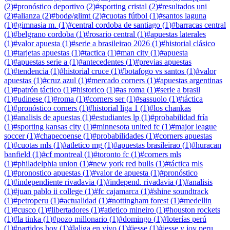
(
2
)
#
pronóstico deportivo
(
2
)
#
sporting cristal
(
2
)
#
resultados uni
(
2
)
#
alianza
(
2
)
#
bodø/glimt
(
2
)
#
cuotas fútbol
(
1
)
#
santos laguna
(
1
)
#
gimnasia m.
(
1
)
#
central cordoba de santiago
(
1
)
#
barracas central
(
1
)
#
belgrano cordoba
(
1
)
#
rosario central
(
1
)
#
apuestas laterales
(
1
)
#
valor apuesta
(
1
)
#
serie a brasileirao 2026
(
1
)
#
historial clásico
(
1
)
#
tarjetas apuestas
(
1
)
#
tactica
(
1
)
#
man city
(
1
)
#
apuesta
(
1
)
#
apuestas serie a
(
1
)
#
antecedentes
(
1
)
#
previas apuestas
(
1
)
#
tendencia
(
1
)
#
historial cruce
(
1
)
#
botafogo vs santos
(
1
)
#
valor
apuestas
(
1
)
#
cruz azul
(
1
)
#
mercado corners
(
1
)
#
apuestas argentinas
(
1
)
#
patrón táctico
(
1
)
#
historico
(
1
)
#
as roma
(
1
)
#
serie a brasil
(
1
)
#
udinese
(
1
)
#
roma
(
1
)
#
corners ser
(
1
)
#
sassuolo
(
1
)
#
táctica
(
1
)
#
pronóstico corners
(
1
)
#
historial liga 1
(
1
)
#
los chankas
(
1
)
#
analisis de apuestas
(
1
)
#
estudiantes lp
(
1
)
#
probabilidad fría
(
1
)
#
sporting kansas city
(
1
)
#
minnesota united fc
(
1
)
#
major league
soccer
(
1
)
#
chapecoense
(
1
)
#
probabilidades
(
1
)
#
corners apuestas
(
1
)
#
cuotas mls
(
1
)
#
atletico mg
(
1
)
#
apuestas brasileirao
(
1
)
#
huracan
banfield
(
1
)
#
cf montreal
(
1
)
#
toronto fc
(
1
)
#
corners mls
(
1
)
#
philadelphia union
(
1
)
#
new york red bulls
(
1
)
#
táctica mls
(
1
)
#
pronostico apuestas
(
1
)
#
valor de apuesta
(
1
)
#
pronóstico
(
1
)
#
independiente rivadavia
(
1
)
#
independ. rivadavia
(
1
)
#
analisis
(
1
)
#
juan pablo ii college
(
1
)
#
fc cajamarca
(
1
)
#
shine soundtrack
(
1
)
#
petroperu
(
1
)
#
actualidad
(
1
)
#
nottingham forest
(
1
)
#
medellin
(
1
)
#
cusco
(
1
)
#
libertadores
(
1
)
#
atletico mineiro
(
1
)
#
houston rockets
(
1
)
#
la tinka
(
1
)
#
pozo millonario
(
1
)
#
domingo
(
1
)
#
loterías perú
(
1
)
#
partidos hoy
(
1
)
#
laliga en vivo
(
1
)
#
jesse
(
1
)
#
jesse y joy peru