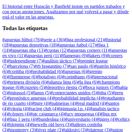
El historial entre Huracán y Banfield insiste en partidos trabados y
con pocas anotaciones. Analizamos por qué volverá a pasar y dónde
está el valor en las apuestas.
Todas las etiquetas
#
apuestas fútbol
(
76
)
#
serie a
(
36
)
#
liga profesional
(
21
)
#
historial
(
18
)
#
apuestas deportivas
(
18
)
#
apuestas futbol
(
17
)
#
liga 1
(
14
)
#
apuestas nba
(
13
)
#
cuotas
(
12
)
#
apuestas corners
(
11
)
#
apuestas
en vivo
(
11
)
#
apuestas perú
(
11
)
#
flamengo
(
9
)
#
lakers
(
9
)
#
corners
(
8
)
#
independiente
(
7
)
#
análisis táctico
(
7
)
#
premier league
(
7
)
#
barcelona
(
7
)
#
rb bragantino
(
7
)
#
sao paulo
(
6
)
#
patrón histórico
(
6
)
#
coritiba
(
6
)
#
probabilidad
(
6
)
#
apuestas
(
6
)
#
gremio
(
6
)
#
fluminense
(
6
)
#
botafogo
(
6
)
#
corinthians
(
6
)
#
internacional
(
6
)
#
primera división
(
6
)
#
alianza lima
(
6
)
#
la liga
(
6
)
#
champions
league
(
6
)
#
cruzeiro
(
5
)
#
deportivo riestra
(
5
)
#
boca juniors
(
5
)
#
bahia
(
5
)
#
mirassol
(
5
)
#
lanus
(
5
)
#
comerciantes unidos
(
5
)
#
nba
(
5
)
#
peru
(
5
)
#
pronóstico apuestas
(
4
)
#
probabilidad implícita
(
4
)
#
estudiantes
de rio cuarto
(
4
)
#
tigre
(
4
)
#
palmeiras
(
4
)
#
real madrid
(
4
)
#
santos
(
4
)
#
vitoria
(
4
)
#
racing club
(
4
)
#
gimnasia l.p.
(
4
)
#
analisis tactico
(
4
)
#
córners
(
4
)
#
utc cajamarca
(
4
)
#
ucv moquegua
(
4
)
#
liga mx
(
4
)
#
liga 1 peru
(
4
)
#
bundesliga
(
4
)
#
universitario
(
4
)
#
tigres
(
4
)
#
celtics
(
4
)
#
slotgms
(
4
)
#
newells old boys
(
3
)
#
talleres cordoba
(
3
)
#
monterrey
(
3
)
#
river plate
(
3
)
#
aldosivi
(
3
)
#
platense
(
3
)
#
union