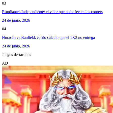
03
Estudiantes-Independiente: el valor que nadie lee en los corners
24 de junio, 2026
04
Huracán vs Banfield: el frío cálculo que el 1X2 no entrega
24 de junio, 2026
Juegos destacados
AD