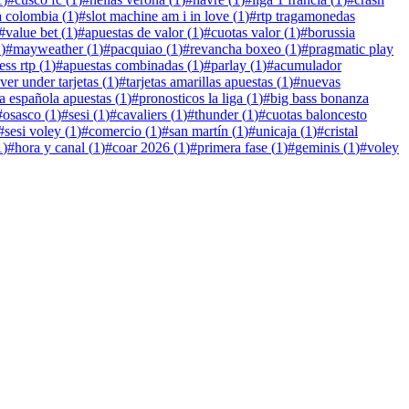
a colombia
(
1
)
#
slot machine am i in love
(
1
)
#
rtp tragamonedas
#
value bet
(
1
)
#
apuestas de valor
(
1
)
#
cuotas valor
(
1
)
#
borussia
1
)
#
mayweather
(
1
)
#
pacquiao
(
1
)
#
revancha boxeo
(
1
)
#
pragmatic play
ess rtp
(
1
)
#
apuestas combinadas
(
1
)
#
parlay
(
1
)
#
acumulador
ver under tarjetas
(
1
)
#
tarjetas amarillas apuestas
(
1
)
#
nuevas
ga española apuestas
(
1
)
#
pronosticos la liga
(
1
)
#
big bass bonanza
#
osasco
(
1
)
#
sesi
(
1
)
#
cavaliers
(
1
)
#
thunder
(
1
)
#
cuotas baloncesto
#
sesi voley
(
1
)
#
comercio
(
1
)
#
san martín
(
1
)
#
unicaja
(
1
)
#
cristal
1
)
#
hora y canal
(
1
)
#
coar 2026
(
1
)
#
primera fase
(
1
)
#
geminis
(
1
)
#
voley