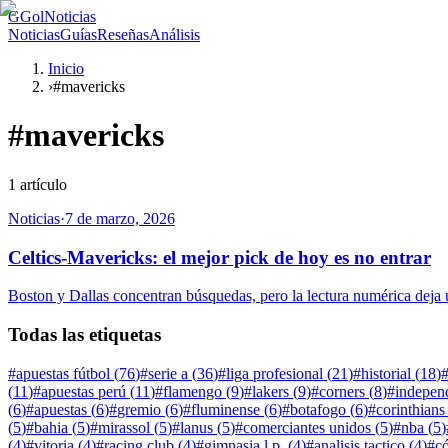
G
GolNoticias
Noticias
Guías
Reseñas
Análisis
Inicio
›
#mavericks
#
mavericks
1
artículo
Noticias
·
7 de marzo, 2026
Celtics-Mavericks: el mejor pick de hoy es no entrar
Boston y Dallas concentran búsquedas, pero la lectura numérica deja u
Todas las etiquetas
#
apuestas fútbol
(
76
)
#
serie a
(
36
)
#
liga profesional
(
21
)
#
historial
(
18
)
(
11
)
#
apuestas perú
(
11
)
#
flamengo
(
9
)
#
lakers
(
9
)
#
corners
(
8
)
#
indepen
(
6
)
#
apuestas
(
6
)
#
gremio
(
6
)
#
fluminense
(
6
)
#
botafogo
(
6
)
#
corinthians
(
5
)
#
bahia
(
5
)
#
mirassol
(
5
)
#
lanus
(
5
)
#
comerciantes unidos
(
5
)
#
nba
(
5
)
(
4
)
#
vitoria
(
4
)
#
racing club
(
4
)
#
gimnasia l.p.
(
4
)
#
analisis tactico
(
4
)
#
c