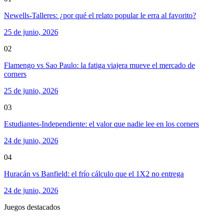
Newells-Talleres: ¿por qué el relato popular le erra al favorito?
25 de junio, 2026
02
Flamengo vs Sao Paulo: la fatiga viajera mueve el mercado de
corners
25 de junio, 2026
03
Estudiantes-Independiente: el valor que nadie lee en los corners
24 de junio, 2026
04
Huracán vs Banfield: el frío cálculo que el 1X2 no entrega
24 de junio, 2026
Juegos destacados