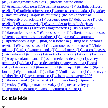
play
(
1
)
#
pragmatic play slots
(
1
)
#
reseña casino online
(
1
)
#
tragamonedas peru
(
1
)
#
starlight princess
(
1
)
#
starlight princess
reseña
(
1
)
#
starlight princess rtp
(
1
)
#
apuestas combinadas
(
1
)
#
parlay
(
1
)
#
acumulador
(
1
)
#
apuesta multiple
(
1
)
#
cuotas deportivas
(
1
)
#
deportivo binacional
(
1
)
#
descenso peru
(
1
)
#
jetx juego
(
1
)
#
jetx
reseña
(
1
)
#
jetx estrategia
(
1
)
#
over under tarjetas
(
1
)
#
tarjetas
amarillas apuestas
(
1
)
#
nuevas tragamonedas
(
1
)
#
slots nuevos
(
1
)
#
lanzamientos slots
(
1
)
#
apuestas online
(
1
)
#
libertadores apuestas
(
1
)
#
equipos peruanos libertadores
(
1
)
#
liga española apuestas
(
1
)
#
pronosticos la liga
(
1
)
#
big bass bonanza
(
1
)
#
big bass bonanza
reseña
(
1
)
#
big bass splash
(
1
)
#
tragamonedas online peru
(
1
)
#
inter
miami
(
1
)
#
lafc
(
1
)
#
apuestas mls
(
1
)
#
lionel messi
(
1
)
#
osasco
(
1
)
#
sesi
(
1
)
#
cavaliers
(
1
)
#
thunder
(
1
)
#
cuotas baloncesto
(
1
)
#
lecce
(
1
)
#
inter
(
1
)
#
copas sudamericanas
(
1
)
#
sudamericano de voley
(
1
)
#
voley
peruano
(
1
)
#
dolar
(
1
)
#
tipo de cambio
(
1
)
#
regatas lima
(
1
)
#
sesi
voley
(
1
)
#
comercio
(
1
)
#
san martín
(
1
)
#
unicaja
(
1
)
#
cristal
(
1
)
#
paulo
londra
(
1
)
#
peru entradas
(
1
)
#
milan
(
1
)
#
milan vs inter
(
1
)
#
2 de mayo
(
1
)
#
benfica
(
1
)
#
psg vs monaco
(
1
)
#
champions league 2026
(
1
)
#
hora y canal
(
1
)
#
coar 2026
(
1
)
#
primera fase
(
1
)
#
geminis
(
1
)
#
voley
(
1
)
#
liga peruana de voley
(
1
)
#
apuestas voley peru
(
1
)
#
girona
(
1
)
#
sekou gassama
(
1
)
#
futbol peruano
(
1
)
Lo más leído
01