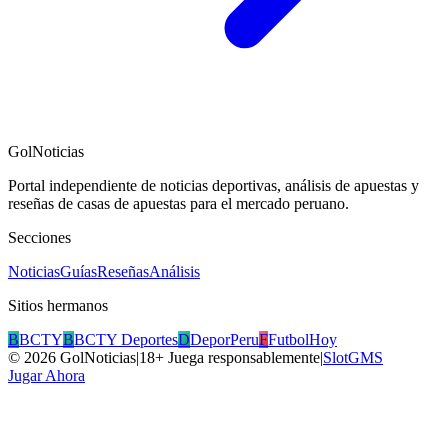
GolNoticias
Portal independiente de noticias deportivas, análisis de apuestas y
reseñas de casas de apuestas para el mercado peruano.
Secciones
Noticias
Guías
Reseñas
Análisis
Sitios hermanos
B
BCTY
B
BCTY Deportes
D
DeporPeru
F
FutbolHoy
©
2026
GolNoticias
|
18+ Juega responsablemente
|
SlotGMS
Jugar Ahora