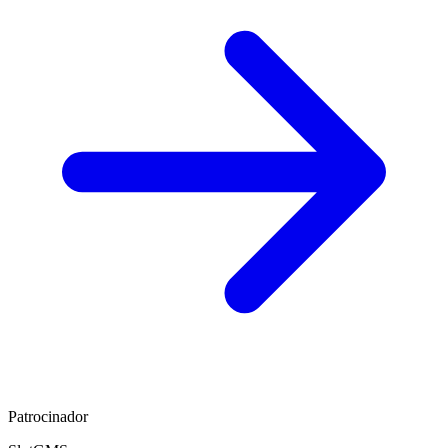
Patrocinador