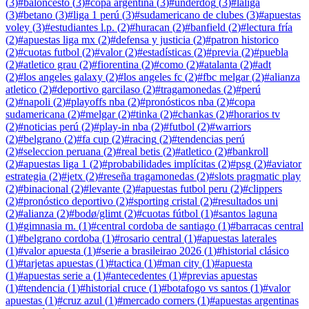
(
3
)
#
baloncesto
(
3
)
#
copa argentina
(
3
)
#
underdog
(
3
)
#
laliga
(
3
)
#
betano
(
3
)
#
liga 1 perú
(
3
)
#
sudamericano de clubes
(
3
)
#
apuestas
voley
(
3
)
#
estudiantes l.p.
(
2
)
#
huracan
(
2
)
#
banfield
(
2
)
#
lectura fría
(
2
)
#
apuestas liga mx
(
2
)
#
defensa y justicia
(
2
)
#
patron historico
(
2
)
#
cuotas futbol
(
2
)
#
valor
(
2
)
#
estadísticas
(
2
)
#
previa
(
2
)
#
puebla
(
2
)
#
atletico grau
(
2
)
#
fiorentina
(
2
)
#
como
(
2
)
#
atalanta
(
2
)
#
adt
(
2
)
#
los angeles galaxy
(
2
)
#
los angeles fc
(
2
)
#
fbc melgar
(
2
)
#
alianza
atletico
(
2
)
#
deportivo garcilaso
(
2
)
#
tragamonedas
(
2
)
#
perú
(
2
)
#
napoli
(
2
)
#
playoffs nba
(
2
)
#
pronósticos nba
(
2
)
#
copa
sudamericana
(
2
)
#
melgar
(
2
)
#
tinka
(
2
)
#
chankas
(
2
)
#
horarios tv
(
2
)
#
noticias perú
(
2
)
#
play-in nba
(
2
)
#
futbol
(
2
)
#
warriors
(
2
)
#
belgrano
(
2
)
#
fa cup
(
2
)
#
racing
(
2
)
#
tendencias perú
(
2
)
#
seleccion peruana
(
2
)
#
real betis
(
2
)
#
atletico
(
2
)
#
bankroll
(
2
)
#
apuestas liga 1
(
2
)
#
probabilidades implícitas
(
2
)
#
psg
(
2
)
#
aviator
estrategia
(
2
)
#
jetx
(
2
)
#
reseña tragamonedas
(
2
)
#
slots pragmatic play
(
2
)
#
binacional
(
2
)
#
levante
(
2
)
#
apuestas futbol peru
(
2
)
#
clippers
(
2
)
#
pronóstico deportivo
(
2
)
#
sporting cristal
(
2
)
#
resultados uni
(
2
)
#
alianza
(
2
)
#
bodø/glimt
(
2
)
#
cuotas fútbol
(
1
)
#
santos laguna
(
1
)
#
gimnasia m.
(
1
)
#
central cordoba de santiago
(
1
)
#
barracas central
(
1
)
#
belgrano cordoba
(
1
)
#
rosario central
(
1
)
#
apuestas laterales
(
1
)
#
valor apuesta
(
1
)
#
serie a brasileirao 2026
(
1
)
#
historial clásico
(
1
)
#
tarjetas apuestas
(
1
)
#
tactica
(
1
)
#
man city
(
1
)
#
apuesta
(
1
)
#
apuestas serie a
(
1
)
#
antecedentes
(
1
)
#
previas apuestas
(
1
)
#
tendencia
(
1
)
#
historial cruce
(
1
)
#
botafogo vs santos
(
1
)
#
valor
apuestas
(
1
)
#
cruz azul
(
1
)
#
mercado corners
(
1
)
#
apuestas argentinas