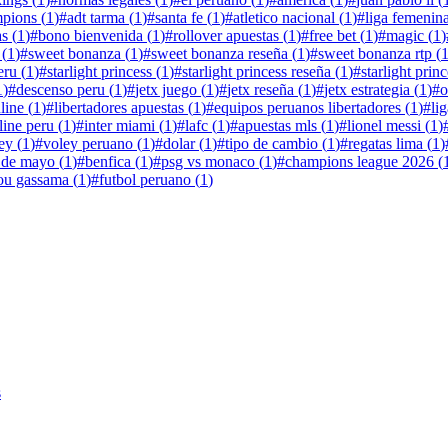
mpions
(
1
)
#
adt tarma
(
1
)
#
santa fe
(
1
)
#
atletico nacional
(
1
)
#
liga femenin
as
(
1
)
#
bono bienvenida
(
1
)
#
rollover apuestas
(
1
)
#
free bet
(
1
)
#
magic
(
1
)
(
1
)
#
sweet bonanza
(
1
)
#
sweet bonanza reseña
(
1
)
#
sweet bonanza rtp
(
eru
(
1
)
#
starlight princess
(
1
)
#
starlight princess reseña
(
1
)
#
starlight princ
1
)
#
descenso peru
(
1
)
#
jetx juego
(
1
)
#
jetx reseña
(
1
)
#
jetx estrategia
(
1
)
#
o
line
(
1
)
#
libertadores apuestas
(
1
)
#
equipos peruanos libertadores
(
1
)
#
li
ine peru
(
1
)
#
inter miami
(
1
)
#
lafc
(
1
)
#
apuestas mls
(
1
)
#
lionel messi
(
1
)
ey
(
1
)
#
voley peruano
(
1
)
#
dolar
(
1
)
#
tipo de cambio
(
1
)
#
regatas lima
(
1
)
 de mayo
(
1
)
#
benfica
(
1
)
#
psg vs monaco
(
1
)
#
champions league 2026
(
ou gassama
(
1
)
#
futbol peruano
(
1
)
s