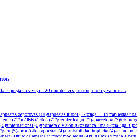
ntes
do se juega en vivo; en 20 minutos ves presión, ritmo y valor real.
#
apuestas deportivas
(
18
)
#
apuestas futbol
(
17
)
#
liga 1
(
14
)
#
apuestas nba
diente
(
7
)
#
análisis táctico
(
7
)
#
premier league
(
7
)
#
barcelona
(
7
)
#
rb brag
(
6
)
#
internacional
(
6
)
#
primera división
(
6
)
#
alianza lima
(
6
)
#
la liga
(
6
)
#
#
peru
(
5
)
#
pronóstico apuestas
(
4
)
#
probabilidad implícita
(
4
)
#
estudiante
órners
(
4
)
#
utc cajamarca
(
4
)
#
ucv moquegua
(
4
)
#
liga mx
(
4
)
#
liga 1 peru