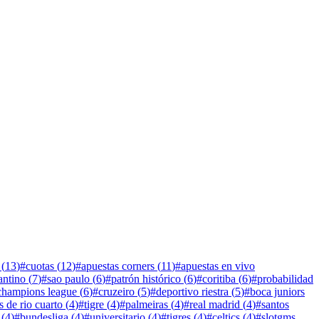
(
13
)
#
cuotas
(
12
)
#
apuestas corners
(
11
)
#
apuestas en vivo
antino
(
7
)
#
sao paulo
(
6
)
#
patrón histórico
(
6
)
#
coritiba
(
6
)
#
probabilidad
champions league
(
6
)
#
cruzeiro
(
5
)
#
deportivo riestra
(
5
)
#
boca juniors
s de rio cuarto
(
4
)
#
tigre
(
4
)
#
palmeiras
(
4
)
#
real madrid
(
4
)
#
santos
(
4
)
#
bundesliga
(
4
)
#
universitario
(
4
)
#
tigres
(
4
)
#
celtics
(
4
)
#
slotgms