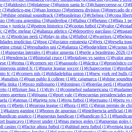
te
(
3
)
#
aldosivi
(
3
)
#
platense
(
3
)
#
union santa fe
(
3
)
#
chapecoense-sc
(
3
)
#
e
(
3
)
#
atletico-mg
(
3
)
#
san lorenzo
(
3
)
#
primera division
(
3
)
#
mercado de 
(
3
)
#
shine original soundtrack
(
3
)
#
brasileirao
(
3
)
#
chelsea
(
3
)
#
copa liber
sto
(
3
)
#
copa argentina
(
3
)
#
underdog
(
3
)
#
laliga
(
3
)
#
betano
(
3
)
#
liga 1 p
ensa y justicia
(
2
)
#
patron historico
(
2
)
#
cuotas futbol
(
2
)
#
valor
(
2
)
#
estad
fc
(
2
)
#
fbc melgar
(
2
)
#
alianza atletico
(
2
)
#
deportivo garcilaso
(
2
)
#
traga
 tv
(
2
)
#
noticias perú
(
2
)
#
play-in nba
(
2
)
#
futbol
(
2
)
#
warriors
(
2
)
#
belgr
lidades implícitas
(
2
)
#
psg
(
2
)
#
aviator estrategia
(
2
)
#
jetx
(
2
)
#
reseña tra
rting cristal
(
2
)
#
resultados uni
(
2
)
#
alianza
(
2
)
#
bodø/glimt
(
2
)
#
cuotas f
(
1
)
#
apuestas laterales
(
1
)
#
valor apuesta
(
1
)
#
serie a brasileirao 2026
(
1
)
s
(
1
)
#
tendencia
(
1
)
#
historial cruce
(
1
)
#
botafogo vs santos
(
1
)
#
valor apu
ese
(
1
)
#
roma
(
1
)
#
corners ser
(
1
)
#
sassuolo
(
1
)
#
táctica
(
1
)
#
pronóstico co
innesota united fc
(
1
)
#
major league soccer
(
1
)
#
chapecoense
(
1
)
#
probab
nto fc
(
1
)
#
corners mls
(
1
)
#
philadelphia union
(
1
)
#
new york red bulls
(
1
)
#
analisis
(
1
)
#
juan pablo ii college
(
1
)
#
fc cajamarca
(
1
)
#
shine soundtr
)
#
la tinka
(
1
)
#
pozo millonario
(
1
)
#
domingo
(
1
)
#
loterías perú
(
1
)
#
partid
erto
(
1
)
#
fixture liga 1
(
1
)
#
city
(
1
)
#
conmebol sudamericana
(
1
)
#
sudamer
orneo apertura
(
1
)
#
tijuana
(
1
)
#
port vale
(
1
)
#
encuestas presidenciales pe
faela
(
1
)
#
atenas
(
1
)
#
tarjeta roja
(
1
)
#
roja futbol
(
1
)
#
peruano
(
1
)
#
peru vs 
peru
(
1
)
#
betis
(
1
)
#
europa league
(
1
)
#
hora
(
1
)
#
f1
(
1
)
#
gran premio de ch
(
1
)
#
kaizen gaming
(
1
)
#
bonos de apuestas
(
1
)
#
inteligencia artificial
(
1
)
#
handicap asiatico
(
1
)
#
apuestas handicap
(
1
)
#
handicap 0.5
(
1
)
#
handicap
ort huancayo
(
1
)
#
over under
(
1
)
#
mas menos goles
(
1
)
#
apuestas goles
(
ll casino
(
1
)
#
factor altura futbol
(
1
)
#
altitud peru futbol
(
1
)
#
ventaja loca
kings
(
1
)
#
normas legales
(
1
)
#
el peruano
(
1
)
#
america
(
1
)
#
juan pablo ii
(