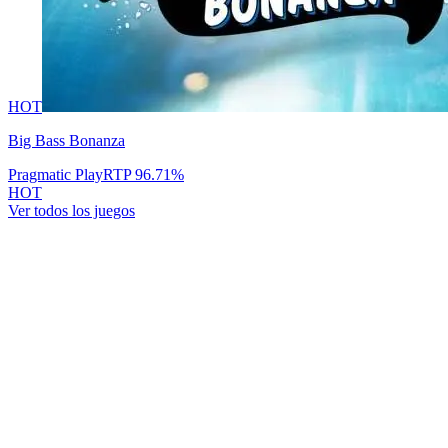
HOT
Big Bass Bonanza
Pragmatic Play
RTP
96.71
%
HOT
Ver todos los juegos