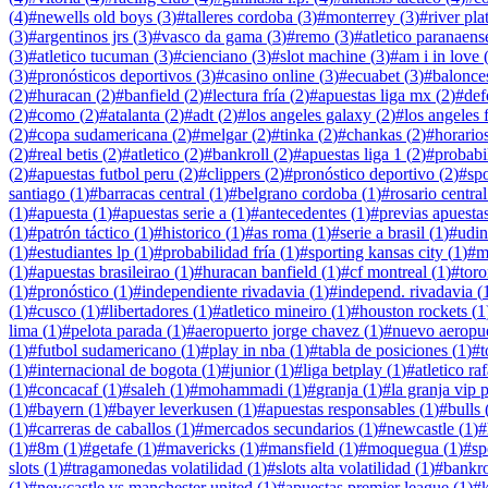
(
4
)
#
newells old boys
(
3
)
#
talleres cordoba
(
3
)
#
monterrey
(
3
)
#
river pla
(
3
)
#
argentinos jrs
(
3
)
#
vasco da gama
(
3
)
#
remo
(
3
)
#
atletico paranaens
(
3
)
#
atletico tucuman
(
3
)
#
cienciano
(
3
)
#
slot machine
(
3
)
#
am i in love
(
3
)
#
pronósticos deportivos
(
3
)
#
casino online
(
3
)
#
ecuabet
(
3
)
#
balonce
(
2
)
#
huracan
(
2
)
#
banfield
(
2
)
#
lectura fría
(
2
)
#
apuestas liga mx
(
2
)
#
def
(
2
)
#
como
(
2
)
#
atalanta
(
2
)
#
adt
(
2
)
#
los angeles galaxy
(
2
)
#
los angeles 
(
2
)
#
copa sudamericana
(
2
)
#
melgar
(
2
)
#
tinka
(
2
)
#
chankas
(
2
)
#
horarios
(
2
)
#
real betis
(
2
)
#
atletico
(
2
)
#
bankroll
(
2
)
#
apuestas liga 1
(
2
)
#
probabi
(
2
)
#
apuestas futbol peru
(
2
)
#
clippers
(
2
)
#
pronóstico deportivo
(
2
)
#
spo
santiago
(
1
)
#
barracas central
(
1
)
#
belgrano cordoba
(
1
)
#
rosario central
(
1
)
#
apuesta
(
1
)
#
apuestas serie a
(
1
)
#
antecedentes
(
1
)
#
previas apuesta
(
1
)
#
patrón táctico
(
1
)
#
historico
(
1
)
#
as roma
(
1
)
#
serie a brasil
(
1
)
#
udin
(
1
)
#
estudiantes lp
(
1
)
#
probabilidad fría
(
1
)
#
sporting kansas city
(
1
)
#
m
(
1
)
#
apuestas brasileirao
(
1
)
#
huracan banfield
(
1
)
#
cf montreal
(
1
)
#
toro
(
1
)
#
pronóstico
(
1
)
#
independiente rivadavia
(
1
)
#
independ. rivadavia
(
(
1
)
#
cusco
(
1
)
#
libertadores
(
1
)
#
atletico mineiro
(
1
)
#
houston rockets
(
1
lima
(
1
)
#
pelota parada
(
1
)
#
aeropuerto jorge chavez
(
1
)
#
nuevo aeropu
(
1
)
#
futbol sudamericano
(
1
)
#
play in nba
(
1
)
#
tabla de posiciones
(
1
)
#
t
(
1
)
#
internacional de bogota
(
1
)
#
junior
(
1
)
#
liga betplay
(
1
)
#
atletico ra
(
1
)
#
concacaf
(
1
)
#
saleh
(
1
)
#
mohammadi
(
1
)
#
granja
(
1
)
#
la granja vip 
(
1
)
#
bayern
(
1
)
#
bayer leverkusen
(
1
)
#
apuestas responsables
(
1
)
#
bulls
(
1
)
#
carreras de caballos
(
1
)
#
mercados secundarios
(
1
)
#
newcastle
(
1
)
#
(
1
)
#
8m
(
1
)
#
getafe
(
1
)
#
mavericks
(
1
)
#
mansfield
(
1
)
#
moquegua
(
1
)
#
sp
slots
(
1
)
#
tragamonedas volatilidad
(
1
)
#
slots alta volatilidad
(
1
)
#
bankro
(
1
)
#
newcastle vs manchester united
(
1
)
#
apuestas premier league
(
1
)
#