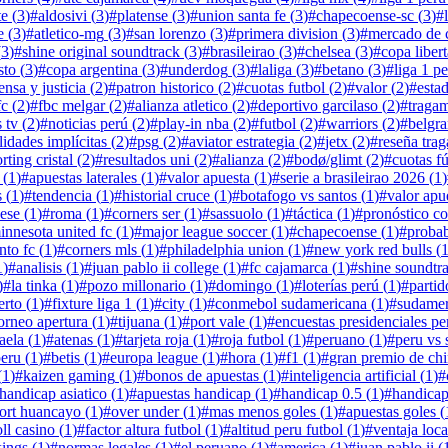
te
(
3
)
#
aldosivi
(
3
)
#
platense
(
3
)
#
union santa fe
(
3
)
#
chapecoense-sc
(
3
)
#
e
(
3
)
#
atletico-mg
(
3
)
#
san lorenzo
(
3
)
#
primera division
(
3
)
#
mercado de 
(
3
)
#
shine original soundtrack
(
3
)
#
brasileirao
(
3
)
#
chelsea
(
3
)
#
copa liber
sto
(
3
)
#
copa argentina
(
3
)
#
underdog
(
3
)
#
laliga
(
3
)
#
betano
(
3
)
#
liga 1 p
ensa y justicia
(
2
)
#
patron historico
(
2
)
#
cuotas futbol
(
2
)
#
valor
(
2
)
#
estad
fc
(
2
)
#
fbc melgar
(
2
)
#
alianza atletico
(
2
)
#
deportivo garcilaso
(
2
)
#
traga
 tv
(
2
)
#
noticias perú
(
2
)
#
play-in nba
(
2
)
#
futbol
(
2
)
#
warriors
(
2
)
#
belgr
lidades implícitas
(
2
)
#
psg
(
2
)
#
aviator estrategia
(
2
)
#
jetx
(
2
)
#
reseña tra
rting cristal
(
2
)
#
resultados uni
(
2
)
#
alianza
(
2
)
#
bodø/glimt
(
2
)
#
cuotas f
(
1
)
#
apuestas laterales
(
1
)
#
valor apuesta
(
1
)
#
serie a brasileirao 2026
(
1
)
s
(
1
)
#
tendencia
(
1
)
#
historial cruce
(
1
)
#
botafogo vs santos
(
1
)
#
valor apu
ese
(
1
)
#
roma
(
1
)
#
corners ser
(
1
)
#
sassuolo
(
1
)
#
táctica
(
1
)
#
pronóstico co
innesota united fc
(
1
)
#
major league soccer
(
1
)
#
chapecoense
(
1
)
#
probab
nto fc
(
1
)
#
corners mls
(
1
)
#
philadelphia union
(
1
)
#
new york red bulls
(
1
)
#
analisis
(
1
)
#
juan pablo ii college
(
1
)
#
fc cajamarca
(
1
)
#
shine soundtr
)
#
la tinka
(
1
)
#
pozo millonario
(
1
)
#
domingo
(
1
)
#
loterías perú
(
1
)
#
partid
erto
(
1
)
#
fixture liga 1
(
1
)
#
city
(
1
)
#
conmebol sudamericana
(
1
)
#
sudamer
orneo apertura
(
1
)
#
tijuana
(
1
)
#
port vale
(
1
)
#
encuestas presidenciales pe
faela
(
1
)
#
atenas
(
1
)
#
tarjeta roja
(
1
)
#
roja futbol
(
1
)
#
peruano
(
1
)
#
peru vs 
peru
(
1
)
#
betis
(
1
)
#
europa league
(
1
)
#
hora
(
1
)
#
f1
(
1
)
#
gran premio de ch
(
1
)
#
kaizen gaming
(
1
)
#
bonos de apuestas
(
1
)
#
inteligencia artificial
(
1
)
#
handicap asiatico
(
1
)
#
apuestas handicap
(
1
)
#
handicap 0.5
(
1
)
#
handicap
ort huancayo
(
1
)
#
over under
(
1
)
#
mas menos goles
(
1
)
#
apuestas goles
(
ll casino
(
1
)
#
factor altura futbol
(
1
)
#
altitud peru futbol
(
1
)
#
ventaja loca
kings
(
1
)
#
normas legales
(
1
)
#
el peruano
(
1
)
#
america
(
1
)
#
juan pablo ii
(