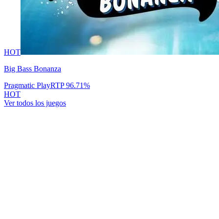
HOT
Big Bass Bonanza
Pragmatic Play
RTP
96.71
%
HOT
Ver todos los juegos