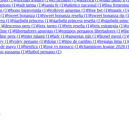
mpions
(
1
)
#
adt tarma
(
1
)
#
santa fe
(
1
)
#
atletico nacional
(
1
)
#
liga femenin
as
(
1
)
#
bono bienvenida
(
1
)
#
rollover apuestas
(
1
)
#
free bet
(
1
)
#
magic
(
1
)
(
1
)
#
sweet bonanza
(
1
)
#
sweet bonanza reseña
(
1
)
#
sweet bonanza rtp
(
eru
(
1
)
#
starlight princess
(
1
)
#
starlight princess reseña
(
1
)
#
starlight princ
1
)
#
descenso peru
(
1
)
#
jetx juego
(
1
)
#
jetx reseña
(
1
)
#
jetx estrategia
(
1
)
#
o
line
(
1
)
#
libertadores apuestas
(
1
)
#
equipos peruanos libertadores
(
1
)
#
li
ine peru
(
1
)
#
inter miami
(
1
)
#
lafc
(
1
)
#
apuestas mls
(
1
)
#
lionel messi
(
1
)
ey
(
1
)
#
voley peruano
(
1
)
#
dolar
(
1
)
#
tipo de cambio
(
1
)
#
regatas lima
(
1
)
 de mayo
(
1
)
#
benfica
(
1
)
#
psg vs monaco
(
1
)
#
champions league 2026
(
ou gassama
(
1
)
#
futbol peruano
(
1
)
s